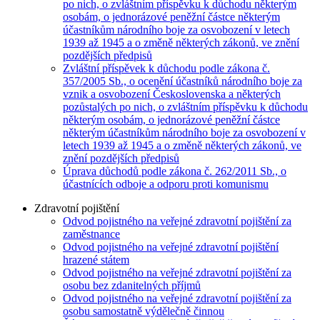
po nich, o zvláštním příspěvku k důchodu některým
osobám, o jednorázové peněžní částce některým
účastníkům národního boje za osvobození v letech
1939 až 1945 a o změně některých zákonů, ve znění
pozdějších předpisů
Zvláštní příspěvek k důchodu podle zákona č.
357/2005 Sb., o ocenění účastníků národního boje za
vznik a osvobození Československa a některých
pozůstalých po nich, o zvláštním příspěvku k důchodu
některým osobám, o jednorázové peněžní částce
některým účastníkům národního boje za osvobození v
letech 1939 až 1945 a o změně některých zákonů, ve
znění pozdějších předpisů
Úprava důchodů podle zákona č. 262/2011 Sb., o
účastnících odboje a odporu proti komunismu
Zdravotní pojištění
Odvod pojistného na veřejné zdravotní pojištění za
zaměstnance
Odvod pojistného na veřejné zdravotní pojištění
hrazené státem
Odvod pojistného na veřejné zdravotní pojištění za
osobu bez zdanitelných příjmů
Odvod pojistného na veřejné zdravotní pojištění za
osobu samostatně výdělečně činnou