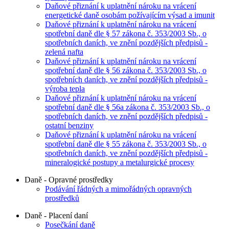
Daňové přiznání k uplatnění nároku na vrácení
energetické daně osobám požívajícím výsad a imunit
Daňové přiznání k uplatnění nároku na vrácení
spotřební daně dle § 57 zákona č. 353/2003 Sb., o
spotřebních daních, ve znění pozdějších předpisů -
zelená nafta
Daňové přiznání k uplatnění nároku na vrácení
spotřební daně dle § 56 zákona č. 353/2003 Sb., o
spotřebních daních, ve znění pozdějších předpisů -
výroba tepla
Daňové přiznání k uplatnění nároku na vrácení
spotřební daně dle § 56a zákona č. 353/2003 Sb., o
spotřebních daních, ve znění pozdějších předpisů -
ostatní benziny
Daňové přiznání k uplatnění nároku na vrácení
spotřební daně dle § 55 zákona č. 353/2003 Sb., o
spotřebních daních, ve znění pozdějších předpisů -
mineralogické postupy a metalurgické procesy
Daně - Opravné prostředky
Podávání řádných a mimořádných opravných
prostředků
Daně - Placení daní
Posečkání daně