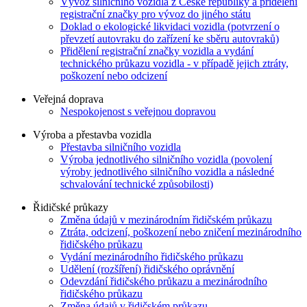
Vývoz silničního vozidla z České republiky a přidělení
registrační značky pro vývoz do jiného státu
Doklad o ekologické likvidaci vozidla (potvrzení o
převzetí autovraku do zařízení ke sběru autovraků)
Přidělení registrační značky vozidla a vydání
technického průkazu vozidla - v případě jejich ztráty,
poškození nebo odcizení
Veřejná doprava
Nespokojenost s veřejnou dopravou
Výroba a přestavba vozidla
Přestavba silničního vozidla
Výroba jednotlivého silničního vozidla (povolení
výroby jednotlivého silničního vozidla a následné
schvalování technické způsobilosti)
Řidičské průkazy
Změna údajů v mezinárodním řidičském průkazu
Ztráta, odcizení, poškození nebo zničení mezinárodního
řidičského průkazu
Vydání mezinárodního řidičského průkazu
Udělení (rozšíření) řidičského oprávnění
Odevzdání řidičského průkazu a mezinárodního
řidičského průkazu
Změna údajů v řidičském průkazu