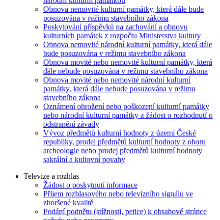
národní kulturní památkou
Obnova nemovité kulturní památky, která dále bude
posuzována v režimu stavebního zákona
Poskytování příspěvků na zachování a obnovu
kulturních památek z rozpočtu Ministerstva kultury
Obnova nemovité národní kulturní památky, která dále
bude posuzována v režimu stavebního zákona
Obnova movité nebo nemovité kulturní památky, která
dále nebude posuzována v režimu stavebního zákona
Obnova movité nebo nemovité národní kulturní
památky, která dále nebude posuzována v režimu
stavebního zákona
Oznámení ohrožení nebo poškození kulturní památky
nebo národní kulturní památky a žádost o rozhodnutí o
odstranění závady
Vývoz předmětů kulturní hodnoty z území České
republiky, prodej předmětů kulturní hodnoty z oboru
archeologie nebo prodej předmětů kulturní hodnoty
sakrální a kultovní povahy
Televize a rozhlas
Žádost o poskytnutí informace
Příjem rozhlasového nebo televizního signálu ve
zhoršené kvalitě
Podání podnětu (stížnosti, petice) k obsahové stránce