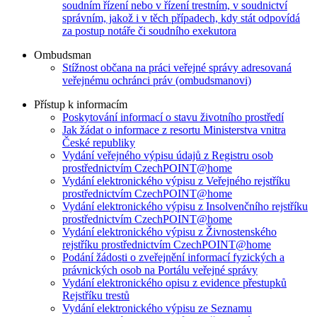
soudním řízení nebo v řízení trestním, v soudnictví
správním, jakož i v těch případech, kdy stát odpovídá
za postup notáře či soudního exekutora
Ombudsman
Stížnost občana na práci veřejné správy adresovaná
veřejnému ochránci práv (ombudsmanovi)
Přístup k informacím
Poskytování informací o stavu životního prostředí
Jak žádat o informace z resortu Ministerstva vnitra
České republiky
Vydání veřejného výpisu údajů z Registru osob
prostřednictvím CzechPOINT@home
Vydání elektronického výpisu z Veřejného rejstříku
prostřednictvím CzechPOINT@home
Vydání elektronického výpisu z Insolvenčního rejstříku
prostřednictvím CzechPOINT@home
Vydání elektronického výpisu z Živnostenského
rejstříku prostřednictvím CzechPOINT@home
Podání žádosti o zveřejnění informací fyzických a
právnických osob na Portálu veřejné správy
Vydání elektronického opisu z evidence přestupků
Rejstříku trestů
Vydání elektronického výpisu ze Seznamu