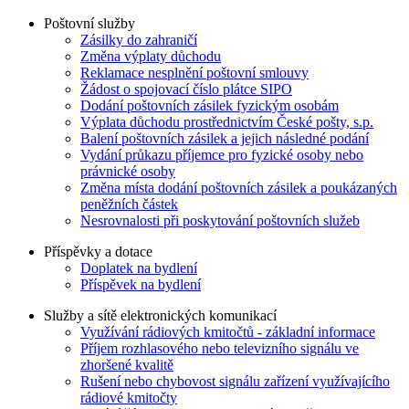
Poštovní služby
Zásilky do zahraničí
Změna výplaty důchodu
Reklamace nesplnění poštovní smlouvy
Žádost o spojovací číslo plátce SIPO
Dodání poštovních zásilek fyzickým osobám
Výplata důchodu prostřednictvím České pošty, s.p.
Balení poštovních zásilek a jejich následné podání
Vydání průkazu příjemce pro fyzické osoby nebo
právnické osoby
Změna místa dodání poštovních zásilek a poukázaných
peněžních částek
Nesrovnalosti při poskytování poštovních služeb
Příspěvky a dotace
Doplatek na bydlení
Příspěvek na bydlení
Služby a sítě elektronických komunikací
Využívání rádiových kmitočtů - základní informace
Příjem rozhlasového nebo televizního signálu ve
zhoršené kvalitě
Rušení nebo chybovost signálu zařízení využívajícího
rádiové kmitočty