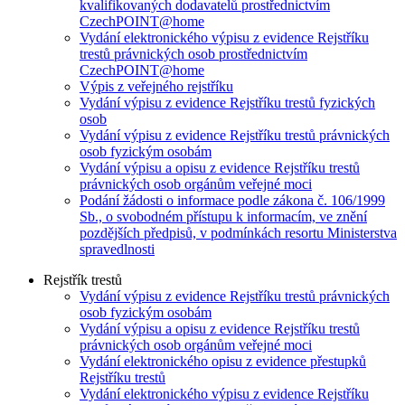
kvalifikovaných dodavatelů prostřednictvím
CzechPOINT@home
Vydání elektronického výpisu z evidence Rejstříku
trestů právnických osob prostřednictvím
CzechPOINT@home
Výpis z veřejného rejstříku
Vydání výpisu z evidence Rejstříku trestů fyzických
osob
Vydání výpisu z evidence Rejstříku trestů právnických
osob fyzickým osobám
Vydání výpisu a opisu z evidence Rejstříku trestů
právnických osob orgánům veřejné moci
Podání žádosti o informace podle zákona č. 106/1999
Sb., o svobodném přístupu k informacím, ve znění
pozdějších předpisů, v podmínkách resortu Ministerstva
spravedlnosti
Rejstřík trestů
Vydání výpisu z evidence Rejstříku trestů právnických
osob fyzickým osobám
Vydání výpisu a opisu z evidence Rejstříku trestů
právnických osob orgánům veřejné moci
Vydání elektronického opisu z evidence přestupků
Rejstříku trestů
Vydání elektronického výpisu z evidence Rejstříku