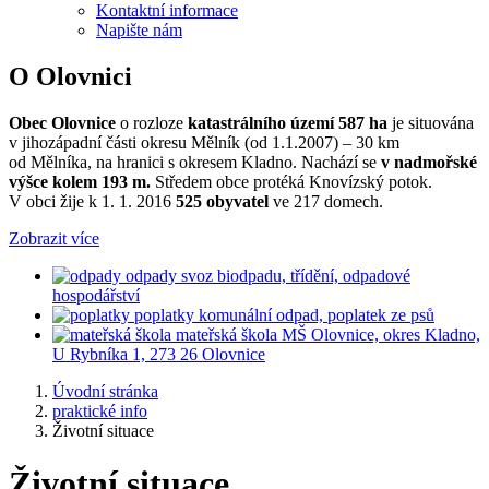
Kontaktní informace
Napište nám
O Olovnici
Obec Olovnice
o rozloze
katastrálního území 587 ha
je situována
v jihozápadní části okresu Mělník (od 1.1.2007) – 30 km
od Mělníka, na hranici s okresem Kladno. Nachází se
v nadmořské
výšce kolem 193 m.
Středem obce protéká Knovízský potok.
V obci žije k 1. 1. 2016
525 obyvatel
ve 217 domech.
Zobrazit více
odpady
svoz biodpadu, třídění, odpadové
hospodářství
poplatky
komunální odpad, poplatek ze psů
mateřská škola
MŠ Olovnice, okres Kladno,
U Rybníka 1, 273 26 Olovnice
Úvodní stránka
praktické info
Životní situace
Životní situace