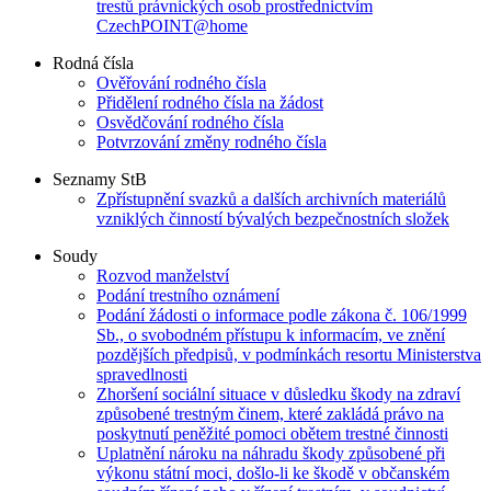
trestů právnických osob prostřednictvím
CzechPOINT@home
Rodná čísla
Ověřování rodného čísla
Přidělení rodného čísla na žádost
Osvědčování rodného čísla
Potvrzování změny rodného čísla
Seznamy StB
Zpřístupnění svazků a dalších archivních materiálů
vzniklých činností bývalých bezpečnostních složek
Soudy
Rozvod manželství
Podání trestního oznámení
Podání žádosti o informace podle zákona č. 106/1999
Sb., o svobodném přístupu k informacím, ve znění
pozdějších předpisů, v podmínkách resortu Ministerstva
spravedlnosti
Zhoršení sociální situace v důsledku škody na zdraví
způsobené trestným činem, které zakládá právo na
poskytnutí peněžité pomoci obětem trestné činnosti
Uplatnění nároku na náhradu škody způsobené při
výkonu státní moci, došlo-li ke škodě v občanském