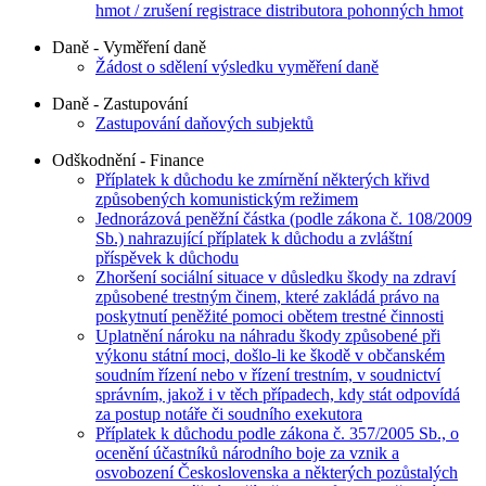
hmot / zrušení registrace distributora pohonných hmot
Daně - Vyměření daně
Žádost o sdělení výsledku vyměření daně
Daně - Zastupování
Zastupování daňových subjektů
Odškodnění - Finance
Příplatek k důchodu ke zmírnění některých křivd
způsobených komunistickým režimem
Jednorázová peněžní částka (podle zákona č. 108/2009
Sb.) nahrazující příplatek k důchodu a zvláštní
příspěvek k důchodu
Zhoršení sociální situace v důsledku škody na zdraví
způsobené trestným činem, které zakládá právo na
poskytnutí peněžité pomoci obětem trestné činnosti
Uplatnění nároku na náhradu škody způsobené při
výkonu státní moci, došlo-li ke škodě v občanském
soudním řízení nebo v řízení trestním, v soudnictví
správním, jakož i v těch případech, kdy stát odpovídá
za postup notáře či soudního exekutora
Příplatek k důchodu podle zákona č. 357/2005 Sb., o
ocenění účastníků národního boje za vznik a
osvobození Československa a některých pozůstalých