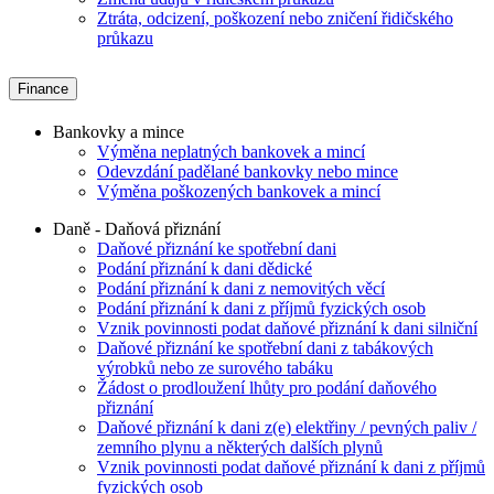
Ztráta, odcizení, poškození nebo zničení řidičského
průkazu
Finance
Bankovky a mince
Výměna neplatných bankovek a mincí
Odevzdání padělané bankovky nebo mince
Výměna poškozených bankovek a mincí
Daně - Daňová přiznání
Daňové přiznání ke spotřební dani
Podání přiznání k dani dědické
Podání přiznání k dani z nemovitých věcí
Podání přiznání k dani z příjmů fyzických osob
Vznik povinnosti podat daňové přiznání k dani silniční
Daňové přiznání ke spotřební dani z tabákových
výrobků nebo ze surového tabáku
Žádost o prodloužení lhůty pro podání daňového
přiznání
Daňové přiznání k dani z(e) elektřiny / pevných paliv /
zemního plynu a některých dalších plynů
Vznik povinnosti podat daňové přiznání k dani z příjmů
fyzických osob