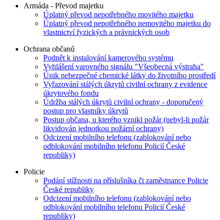
Armáda - Převod majetku
Úplatný převod nepotřebného movitého majetku
Úplatný převod nepotřebného nemovitého majetku do
vlastnictví fyzických a právnických osob
Ochrana občanů
Podnět k instalování kamerového systému
Vyhlášení varovného signálu "Všeobecná výstraha"
Únik nebezpečné chemické látky do životního prostředí
Vyřazování stálých úkrytů civilní ochrany z evidence
úkrytového fondu
Údržba stálých úkrytů civilní ochrany - doporučený
postup pro vlastníky úkrytů
Postup občana, u kterého vznikl požár (nebyl-li požár
likvidován jednotkou požární ochrany)
Odcizení mobilního telefonu (zablokování nebo
odblokování mobilního telefonu Policií České
republiky)
Policie
Podání stížnosti na příslušníka či zaměstnance Policie
České republiky
Odcizení mobilního telefonu (zablokování nebo
odblokování mobilního telefonu Policií České
republiky)