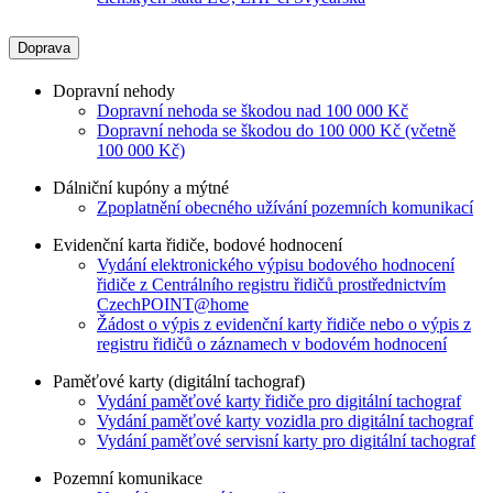
Doprava
Dopravní nehody
Dopravní nehoda se škodou nad 100 000 Kč
Dopravní nehoda se škodou do 100 000 Kč (včetně
100 000 Kč)
Dálniční kupóny a mýtné
Zpoplatnění obecného užívání pozemních komunikací
Evidenční karta řidiče, bodové hodnocení
Vydání elektronického výpisu bodového hodnocení
řidiče z Centrálního registru řidičů prostřednictvím
CzechPOINT@home
Žádost o výpis z evidenční karty řidiče nebo o výpis z
registru řidičů o záznamech v bodovém hodnocení
Paměťové karty (digitální tachograf)
Vydání paměťové karty řidiče pro digitální tachograf
Vydání paměťové karty vozidla pro digitální tachograf
Vydání paměťové servisní karty pro digitální tachograf
Pozemní komunikace