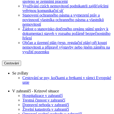
spojeno se zemními pracemi
Využívání cizích nemovitostí podnikateli zajišťujícími
veřejnou komunikační síť
Stanovení ochranného pásma a vymezení práv a
povinností vlastníka ochranného pásma a vlastníků
nemovitostí
Žádost o stanovisko dotčeného orgánu státní správy k
dokumentaci staveb v rozsahu požárně bezpečnostního
řešení
Občan a územní plán (resp. regulační plán) při koupi
nemovitosti a přípravě výstavby nebo jiném záměru na
využití pozemku
Cestování
Se zvířaty
Cestování se psy, kočkami a fretkami v rámci Evropské
unie
V zahraničí - Krizové situace
Hospitalizace v zahraničí
Trestná činnost v zahraničí
Dopravní nehoda v zahraničí
Živelní katastrofa v zahraničí
Omezení osobní svobody v zahraničí