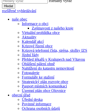
Hledaný výraz
Hledat
rozšířené vyhledávání
naše obec
Informace o obci
Zajímavosti z našeho kraje
Virtuální prohlídka obce
Aktuality
Kalendář akcí
Krizové řízení obce
Krizová telefonní čísla, siréna, složky IZS
Jízdní řády
Přehled lékařů v Kralupech nad Vltavou
Ohlášení pálení ohně
Nahlížení do katastru nemovitostí
Fotogalerie
Formuláře ke stažení
Strategický plán rozvoje obce
Pasport místních komunikací
Územní plán obce Olovnice
obecní úřad
Úřední deska
Povinné informace
Ochrana osobních údajů