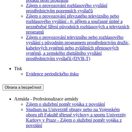
pořadu nebo programu
Zájem o provozování rozhlasového vysílání
prostřednictvím pozemních vysílačů
Zájem o provozování převzatého televizního nebo
rozhlasového vysílání - tj. příjem a současné úplné a
nezměněné šíření původních rozhlasových a televizních
programů
Zájem o provozování televizního nebo rozhlasového
vysílání s původním programem prostřednictvím družic,
kabelových systémů nebo zvláštních přenosových
systémů, a zemského digitálního vysílání
prostřednictvím vysílačů (DVB-T)
Tisk
Evidence periodického tisku
Obrana a bezpečnost
Armáda - Profesionalizace armády
Zájem o služební poměr vojáka z povolání
Studium na Univerzitě obrany nebo na Vojenském
oboru při Fakultě tělesné výchovy a sportu Univerzity
Karlovy v Praze - Zájem o služební poměr vojáka z
povolání