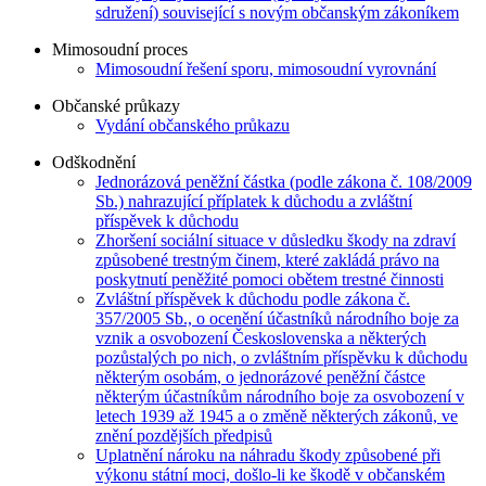
sdružení) související s novým občanským zákoníkem
Mimosoudní proces
Mimosoudní řešení sporu, mimosoudní vyrovnání
Občanské průkazy
Vydání občanského průkazu
Odškodnění
Jednorázová peněžní částka (podle zákona č. 108/2009
Sb.) nahrazující příplatek k důchodu a zvláštní
příspěvek k důchodu
Zhoršení sociální situace v důsledku škody na zdraví
způsobené trestným činem, které zakládá právo na
poskytnutí peněžité pomoci obětem trestné činnosti
Zvláštní příspěvek k důchodu podle zákona č.
357/2005 Sb., o ocenění účastníků národního boje za
vznik a osvobození Československa a některých
pozůstalých po nich, o zvláštním příspěvku k důchodu
některým osobám, o jednorázové peněžní částce
některým účastníkům národního boje za osvobození v
letech 1939 až 1945 a o změně některých zákonů, ve
znění pozdějších předpisů
Uplatnění nároku na náhradu škody způsobené při
výkonu státní moci, došlo-li ke škodě v občanském