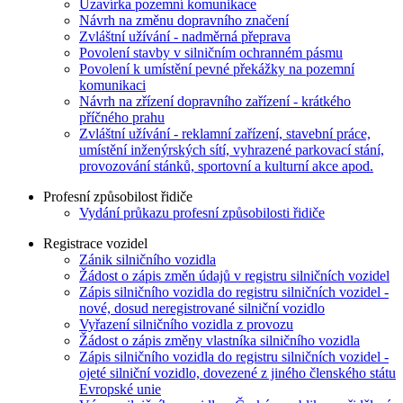
Uzavírka pozemní komunikace
Návrh na změnu dopravního značení
Zvláštní užívání - nadměrná přeprava
Povolení stavby v silničním ochranném pásmu
Povolení k umístění pevné překážky na pozemní
komunikaci
Návrh na zřízení dopravního zařízení - krátkého
příčného prahu
Zvláštní užívání - reklamní zařízení, stavební práce,
umístění inženýrských sítí, vyhrazené parkovací stání,
provozování stánků, sportovní a kulturní akce apod.
Profesní způsobilost řidiče
Vydání průkazu profesní způsobilosti řidiče
Registrace vozidel
Zánik silničního vozidla
Žádost o zápis změn údajů v registru silničních vozidel
Zápis silničního vozidla do registru silničních vozidel -
nové, dosud neregistrované silniční vozidlo
Vyřazení silničního vozidla z provozu
Žádost o zápis změny vlastníka silničního vozidla
Zápis silničního vozidla do registru silničních vozidel -
ojeté silniční vozidlo, dovezené z jiného členského státu
Evropské unie