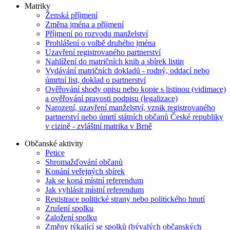
Matriky
Ženská příjmení
Změna jména a příjmení
Příjmení po rozvodu manželství
Prohlášení o volbě druhého jména
Uzavření registrovaného partnerství
Nahlížení do matričních knih a sbírek listin
Vydávání matričních dokladů - rodný, oddací nebo
úmrtní list, doklad o partnerství
Ověřování shody opisu nebo kopie s listinou (vidimace)
a ověřování pravosti podpisu (legalizace)
Narození, uzavření manželství, vznik registrovaného
partnerství nebo úmrtí státních občanů České republiky
v cizině - zvláštní matrika v Brně
Občanské aktivity
Petice
Shromažďování občanů
Konání veřejných sbírek
Jak se koná místní referendum
Jak vyhlásit místní referendum
Registrace politické strany nebo politického hnutí
Zrušení spolku
Založení spolku
Změny týkající se spolků (bývalých občanských