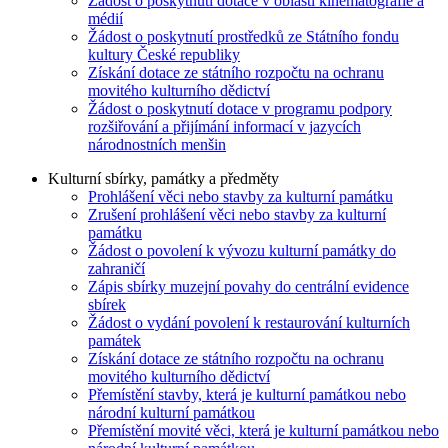
Žádost o poskytnutí dotace v oblasti kinematografie a
médií
Žádost o poskytnutí prostředků ze Státního fondu
kultury České republiky
Získání dotace ze státního rozpočtu na ochranu
movitého kulturního dědictví
Žádost o poskytnutí dotace v programu podpory
rozšiřování a přijímání informací v jazycích
národnostních menšin
Kulturní sbírky, památky a předměty
Prohlášení věci nebo stavby za kulturní památku
Zrušení prohlášení věci nebo stavby za kulturní
památku
Žádost o povolení k vývozu kulturní památky do
zahraničí
Zápis sbírky muzejní povahy do centrální evidence
sbírek
Žádost o vydání povolení k restaurování kulturních
památek
Získání dotace ze státního rozpočtu na ochranu
movitého kulturního dědictví
Přemístění stavby, která je kulturní památkou nebo
národní kulturní památkou
Přemístění movité věci, která je kulturní památkou nebo