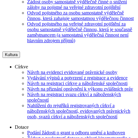
Žádost osoby samostatně výdělečně činné o snížení
zálohy na pojistné na veřejné zdravotní pojištění
Odvod pojistného za osobu samostatně výdělečně
činnou, která zahajuje samostatnou výdělečnou činnost
Odvod pojistného na veřejné zdravotní pojištění za
osobu samostatně výdělečně činnou, která je současně
zaměstnancem (a samostatná výdělečná činnost není
hlavním zdrojem příjmů)
Kultura
Církve
Návrh na evidenci evidované právnické osoby
Vydávání výpisů a potvrzení z registrace a evidence
Návrh na registraci církve a náboženské společnosti
Návrh na přiznání oprávnění k výkonu zvláštních práv
Návrh na registraci svazu církví a náboženských
společností
Nahlížení do rejstříků registrovaných církví a
náboženských společností, evidovaných právnických
osob, svazů církví a náboženských společností
Dotace
Podání žádosti o grant u odboru umění a knihoven