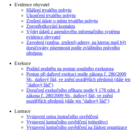
Evidence obyvatel
Hlášení trvalého pobytu
Ukončení trvalého pobytu
Zrušení údaje o místu trvalého pobytu
Zprostředkování kontaktu
Výdej údajů z agendového informačního systému
evidence obyvatel
Zavedení (změna, zrušení) adresy, na kterou mají být
doručovány písemnosti podle zvláštního právního
předpisu
Exekuce
Podání podnětu na postup soudního exekutora
Postup při daňové exekuci podle zákona č. 280/2009
Sb., daňový řád, ve znění pozdějších předpisů (dále jen
"daňový řád")
Doručení exekučního příkazu podle § 178 odst. 4
zákona č. 280/2009 Sb., daňový řád, ve znění
pozdějších předpisů (dále jen "daňový řád")
Lustrace
Vystavení opisu lustračního osvědčení
Vystavení lustračního osvědčení jednotlivci
Vystavení lustračního osvědčení na žádost organizace