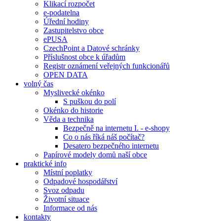
Klikací rozpočet
e-podatelna
Úřední hodiny
Zastupitelstvo obce
ePUSA
CzechPoint a Datové schránky
Příslušnost obce k úřadům
Registr oznámení veřejných funkcionářů
OPEN DATA
volný čas
Myslivecké okénko
S puškou do polí
Okénko do historie
Věda a technika
Bezpečně na internetu I. - e-shopy
Co o nás říká náš počítač?
Desatero bezpečného internetu
Papírové modely domů naší obce
praktické info
Místní poplatky
Odpadové hospodářství
Svoz odpadu
Životní situace
Informace od nás
kontakty