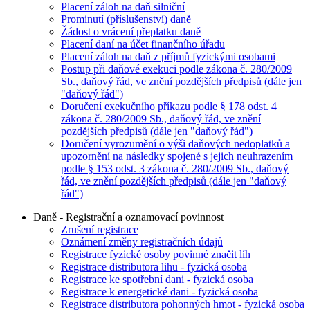
Placení záloh na daň silniční
Prominutí (příslušenství) daně
Žádost o vrácení přeplatku daně
Placení daní na účet finančního úřadu
Placení záloh na daň z příjmů fyzickými osobami
Postup při daňové exekuci podle zákona č. 280/2009
Sb., daňový řád, ve znění pozdějších předpisů (dále jen
"daňový řád")
Doručení exekučního příkazu podle § 178 odst. 4
zákona č. 280/2009 Sb., daňový řád, ve znění
pozdějších předpisů (dále jen "daňový řád")
Doručení vyrozumění o výši daňových nedoplatků a
upozornění na následky spojené s jejich neuhrazením
podle § 153 odst. 3 zákona č. 280/2009 Sb., daňový
řád, ve znění pozdějších předpisů (dále jen "daňový
řád")
Daně - Registrační a oznamovací povinnost
Zrušení registrace
Oznámení změny registračních údajů
Registrace fyzické osoby povinné značit líh
Registrace distributora lihu - fyzická osoba
Registrace ke spotřební dani - fyzická osoba
Registrace k energetické dani - fyzická osoba
Registrace distributora pohonných hmot - fyzická osoba