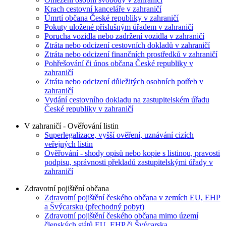
Krach cestovní kanceláře v zahraničí
Úmrtí občana České republiky v zahraničí
Pokuty uložené příslušným úřadem v zahraničí
Porucha vozidla nebo zadržení vozidla v zahraničí
Ztráta nebo odcizení cestovních dokladů v zahraničí
Ztráta nebo odcizení finančních prostředků v zahraničí
Pohřešování či únos občana České republiky v
zahraničí
Ztráta nebo odcizení důležitých osobních potřeb v
zahraničí
Vydání cestovního dokladu na zastupitelském úřadu
České republiky v zahraničí
V zahraničí - Ověřování listin
Superlegalizace, vyšší ověření, uznávání cizích
veřejných listin
Ověřování - shody opisů nebo kopie s listinou, pravosti
podpisu, správnosti překladů zastupitelskými úřady v
zahraničí
Zdravotní pojištění občana
Zdravotní pojištění českého občana v zemích EU, EHP
a Švýcarsku (přechodný pobyt)
Zdravotní pojištění českého občana mimo území
členských států EU, EHP či Švýcarska