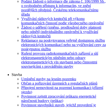
Podání žádosti o informace dle zákona č. 106/1999 Sb.,
o svobodném přístupu k informacím, ve znění
pozdějších předpisů, Českému telekomunikačnímu
úřadu
Využívání rádiových kmitočtů při výkonu
komunikačních činností podle všeobecného oprávnění
Žádost o udělení (změnu, prodloužení doby platnosti
nebo odnětí) individuálního oprávnění k využívání
rádiových kmitočtů
Reklamace na poskytovanou veřejně dostupnou službu
elektronických komunikací nebo na vyúčtování ceny za
poskytnutou službu
Rušení provozu radiokomunikačních zařízení a sítí
elektromagnetickým stíněním nebo odrazy
elektromagnetických vln stavbami nebo činnostmi
souvisejícími s prováděním stavby
Stavba
Umístění stavby na lesním pozemku
Občan a pořizování územních a regulačních plánů
Připojení nemovitosti na pozemní komunikaci (zřízení
sjezdu)
Povinnost zajistit zpracování průkazu energetické
náročnosti budovy (průkaz)
Povinnost stavebníků staveb, jejichž provedení je