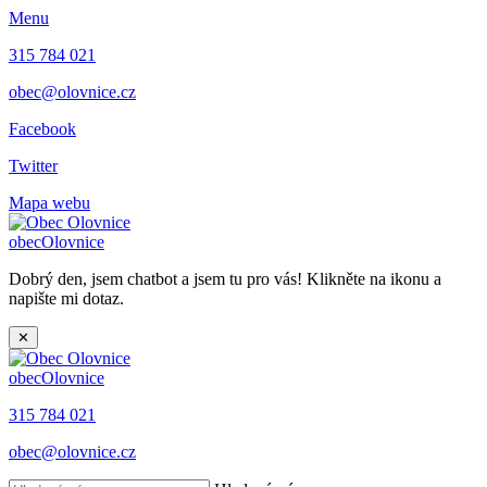
Menu
315 784 021
obec@olovnice.cz
Facebook
Twitter
Mapa webu
obec
Olovnice
Dobrý den, jsem chatbot a jsem tu pro vás! Klikněte na ikonu a
napište mi dotaz.
✕
obec
Olovnice
315 784 021
obec@olovnice.cz