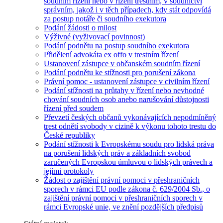
soudním řízení nebo v řízení trestním, v soudnictví
správním, jakož i v těch případech, kdy stát odpovídá
za postup notáře či soudního exekutora
Podání žádosti o milost
Výživné (vyživovací povinnost)
Podání podnětu na postup soudního exekutora
Přidělení advokáta ex offo v trestním řízení
Ustanovení zástupce v občanském soudním řízení
Podání podnětu ke stížnosti pro porušení zákona
Právní pomoc - ustanovení zástupce v civilním řízení
Podání stížnosti na průtahy v řízení nebo nevhodné
chování soudních osob anebo narušování důstojnosti
řízení před soudem
Převzetí českých občanů vykonávajících nepodmíněný
trest odnětí svobody v cizině k výkonu tohoto trestu do
České republiky
Podání stížnosti k Evropskému soudu pro lidská práva
na porušení lidských práv a základních svobod
zaručených Evropskou úmluvou o lidských právech a
jejími protokoly
Žádost o zajištění právní pomoci v přeshraničních
sporech v rámci EU podle zákona č. 629/2004 Sb., o
zajištění právní pomoci v přeshraničních sporech v
rámci Evropské unie, ve znění pozdějších předpisů