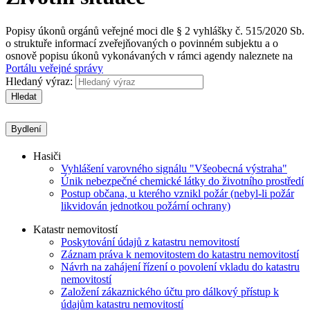
Popisy úkonů orgánů veřejné moci dle § 2 vyhlášky č. 515/2020 Sb.
o struktuře informací zveřejňovaných o povinném subjektu a o
osnově popisu úkonů vykonávaných v rámci agendy naleznete na
Portálu veřejné správy
Hledaný výraz:
Hledat
Bydlení
Hasiči
Vyhlášení varovného signálu "Všeobecná výstraha"
Únik nebezpečné chemické látky do životního prostředí
Postup občana, u kterého vznikl požár (nebyl-li požár
likvidován jednotkou požární ochrany)
Katastr nemovitostí
Poskytování údajů z katastru nemovitostí
Záznam práva k nemovitostem do katastru nemovitostí
Návrh na zahájení řízení o povolení vkladu do katastru
nemovitostí
Založení zákaznického účtu pro dálkový přístup k
údajům katastru nemovitostí