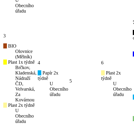
U
Obecního
úřadu
3
BIO
Olovnice
(Mělník)
Plast 1x týdně
4
6
Brčkov,
Kladenská,
Papír 2x
Plast 2x
Nádraží
týdně
týdně
5
ČD,
U
U
Velvarská,
Obecního
Obecního
Za
úřadu
úřadu
Kovárnou
Plast 2x týdně
U
Obecního
úřadu