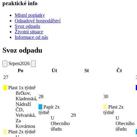
praktické info
Místní poplatky
Odpadové hospodářství
Svoz odpadu
Životní situace
Informace od nás
Svoz odpadu
Srpen
2026
Po
Út
St
Čt
27
Plast 1x týdně
Brčkov,
28
30
Kladenská,
Nádraží
Papír 2x
Plast 2x
ČD,
týdně
týdně
Velvarská,
29
U
U
Za
Obecního
Obecního
Kovárnou
úřadu
úřadu
Plast 2x týdně