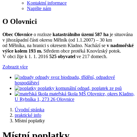
Kontaktní informace
Napište nám
O Olovnici
Obec Olovnice
o rozloze
katastrálního území 587 ha
je situována
v jihozápadní části okresu Mělník (od 1.1.2007) – 30 km
od Mělníka, na hranici s okresem Kladno. Nachází se
v nadmořské
výšce kolem 193 m.
Středem obce protéká Knovízský potok.
V obci žije k 1. 1. 2016
525 obyvatel
ve 217 domech.
Zobrazit více
odpady
svoz biodpadu, třídění, odpadové
hospodářství
poplatky
komunální odpad, poplatek ze psů
mateřská škola
MŠ Olovnice, okres Kladno,
U Rybníka 1, 273 26 Olovnice
Úvodní stránka
praktické info
Místní poplatky
Místní poplatky