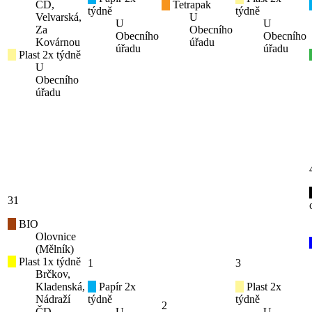
ČD,
Tetrapak
týdně
týdně
Velvarská,
U
U
U
Za
Obecního
Obecního
Obecního
Kovárnou
úřadu
úřadu
úřadu
Plast 2x týdně
U
Obecního
úřadu
31
BIO
Olovnice
(Mělník)
Plast 1x týdně
1
3
Brčkov,
Kladenská,
Papír 2x
Plast 2x
Nádraží
týdně
týdně
2
ČD,
U
U