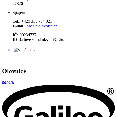
27326
Spojení
Tel.:
+420 315 784 021
E-mail:
obec@olovnice.cz
IČ:
00234737
ID Datové schránky:
dt3akbx
Olovnice
nahoru