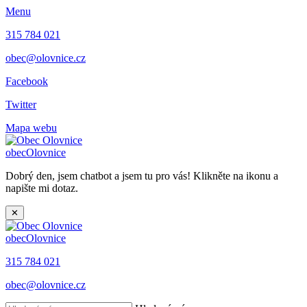
Menu
315 784 021
obec@olovnice.cz
Facebook
Twitter
Mapa webu
obec
Olovnice
Dobrý den, jsem chatbot a jsem tu pro vás! Klikněte na ikonu a
napište mi dotaz.
✕
obec
Olovnice
315 784 021
obec@olovnice.cz