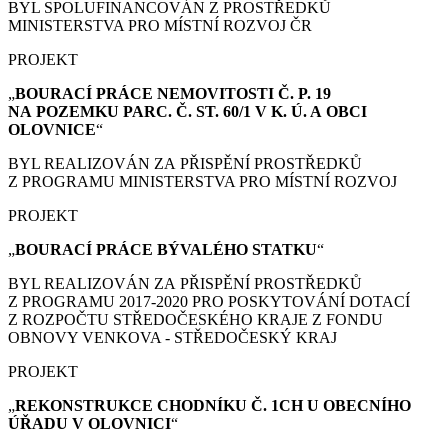
BYL SPOLUFINANCOVÁN Z PROSTŘEDKŮ
MINISTERSTVA PRO MÍSTNÍ ROZVOJ ČR
PROJEKT
„
BOURACÍ PRÁCE
NEMOVITOSTI Č. P. 19
NA POZEMKU PARC. Č. ST. 60/1 V K. Ú. A OBCI
OLOVNICE
“
BYL REALIZOVÁN ZA PŘISPĚNÍ PROSTŘEDKŮ
Z PROGRAMU MINISTERSTVA PRO MÍSTNÍ ROZVOJ
PROJEKT
„
BOURACÍ PRÁCE
BÝVALÉHO STATKU
“
BYL REALIZOVÁN ZA PŘISPĚNÍ PROSTŘEDKŮ
Z PROGRAMU 2017-2020 PRO POSKYTOVÁNÍ DOTACÍ
Z ROZPOČTU STŘEDOČESKÉHO KRAJE Z FONDU
OBNOVY VENKOVA - STŘEDOČESKÝ KRAJ
PROJEKT
„
REKONSTRUKCE CHODNÍKU Č. 1CH U OBECNÍHO
ÚŘADU V OLOVNICI
“