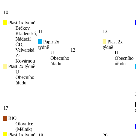
10
Plast 1x týdně
Brčkov,
11
13
Kladenská,
Nádraží
Papír 2x
Plast 2x
ČD,
týdně
týdně
Velvarská,
12
U
U
Za
Obecního
Obecního
Kovárnou
úřadu
úřadu
Plast 2x týdně
U
Obecního
úřadu
17
BIO
Olovnice
(Mělník)
Plast 1x týdně
18
20