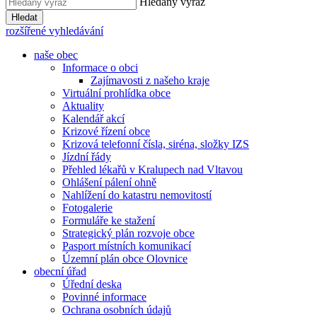
Hledaný výraz
Hledat
rozšířené vyhledávání
naše obec
Informace o obci
Zajímavosti z našeho kraje
Virtuální prohlídka obce
Aktuality
Kalendář akcí
Krizové řízení obce
Krizová telefonní čísla, siréna, složky IZS
Jízdní řády
Přehled lékařů v Kralupech nad Vltavou
Ohlášení pálení ohně
Nahlížení do katastru nemovitostí
Fotogalerie
Formuláře ke stažení
Strategický plán rozvoje obce
Pasport místních komunikací
Územní plán obce Olovnice
obecní úřad
Úřední deska
Povinné informace
Ochrana osobních údajů