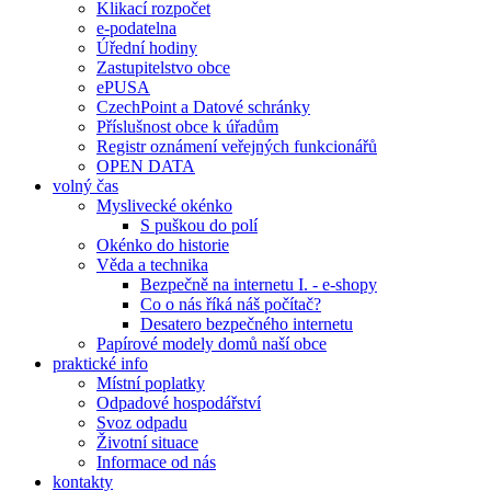
Klikací rozpočet
e-podatelna
Úřední hodiny
Zastupitelstvo obce
ePUSA
CzechPoint a Datové schránky
Příslušnost obce k úřadům
Registr oznámení veřejných funkcionářů
OPEN DATA
volný čas
Myslivecké okénko
S puškou do polí
Okénko do historie
Věda a technika
Bezpečně na internetu I. - e-shopy
Co o nás říká náš počítač?
Desatero bezpečného internetu
Papírové modely domů naší obce
praktické info
Místní poplatky
Odpadové hospodářství
Svoz odpadu
Životní situace
Informace od nás
kontakty