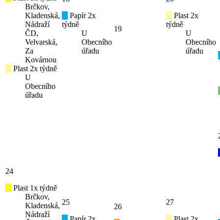
Brčkov,
Kladenská,
Papír 2x
Plast 2x
Nádraží
týdně
týdně
19
ČD,
U
U
Velvarská,
Obecního
Obecního
Za
úřadu
úřadu
Kovárnou
Plast 2x týdně
U
Obecního
úřadu
24
Plast 1x týdně
Brčkov,
25
27
Kladenská,
26
Nádraží
Papír 2x
Plast 2x