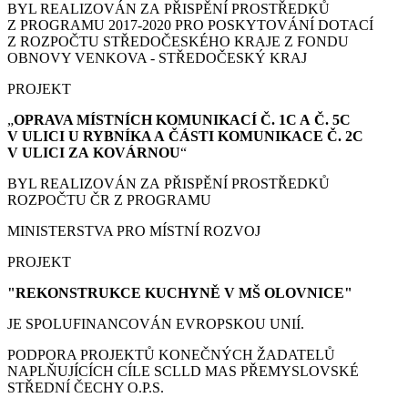
BYL REALIZOVÁN ZA PŘISPĚNÍ PROSTŘEDKŮ
Z PROGRAMU 2017-2020 PRO POSKYTOVÁNÍ DOTACÍ
Z ROZPOČTU STŘEDOČESKÉHO KRAJE Z FONDU
OBNOVY VENKOVA - STŘEDOČESKÝ KRAJ
PROJEKT
„
OPRAVA MÍSTNÍCH KOMUNIKACÍ Č. 1C A Č. 5C
V ULICI U RYBNÍKA A ČÁSTI KOMUNIKACE Č. 2C
V ULICI ZA KOVÁRNOU
“
BYL REALIZOVÁN ZA PŘISPĚNÍ PROSTŘEDKŮ
ROZPOČTU ČR Z PROGRAMU
MINISTERSTVA PRO MÍSTNÍ ROZVOJ
PROJEKT
"REKONSTRUKCE KUCHYNĚ V MŠ OLOVNICE"
JE SPOLUFINANCOVÁN EVROPSKOU UNIÍ.
PODPORA PROJEKTŮ KONEČNÝCH ŽADATELŮ
NAPLŇUJÍCÍCH CÍLE SCLLD MAS PŘEMYSLOVSKÉ
STŘEDNÍ ČECHY O.P.S.