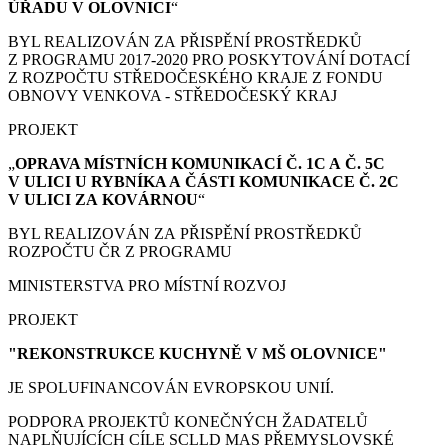
ÚŘADU V OLOVNICI
“
BYL REALIZOVÁN ZA PŘISPĚNÍ PROSTŘEDKŮ
Z PROGRAMU 2017-2020 PRO POSKYTOVÁNÍ DOTACÍ
Z ROZPOČTU STŘEDOČESKÉHO KRAJE Z FONDU
OBNOVY VENKOVA - STŘEDOČESKÝ KRAJ
PROJEKT
„
OPRAVA MÍSTNÍCH KOMUNIKACÍ Č. 1C A Č. 5C
V ULICI U RYBNÍKA A ČÁSTI KOMUNIKACE Č. 2C
V ULICI ZA KOVÁRNOU
“
BYL REALIZOVÁN ZA PŘISPĚNÍ PROSTŘEDKŮ
ROZPOČTU ČR Z PROGRAMU
MINISTERSTVA PRO MÍSTNÍ ROZVOJ
PROJEKT
"REKONSTRUKCE KUCHYNĚ V MŠ OLOVNICE"
JE SPOLUFINANCOVÁN EVROPSKOU UNIÍ.
PODPORA PROJEKTŮ KONEČNÝCH ŽADATELŮ
NAPLŇUJÍCÍCH CÍLE SCLLD MAS PŘEMYSLOVSKÉ