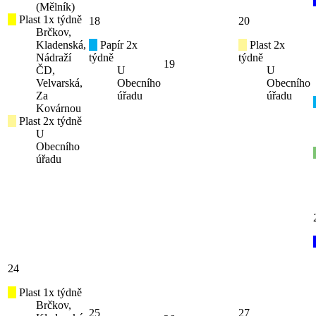
(Mělník)
Plast 1x týdně
18
20
Brčkov,
Kladenská,
Papír 2x
Plast 2x
Nádraží
týdně
týdně
19
ČD,
U
U
Velvarská,
Obecního
Obecního
Za
úřadu
úřadu
Kovárnou
Plast 2x týdně
U
Obecního
úřadu
24
Plast 1x týdně
Brčkov,
25
27