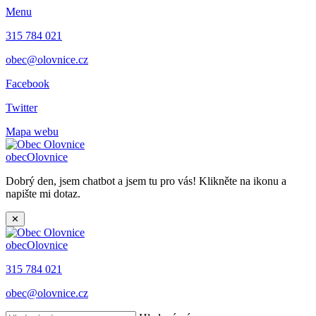
Menu
315 784 021
obec@olovnice.cz
Facebook
Twitter
Mapa webu
obec
Olovnice
Dobrý den, jsem chatbot a jsem tu pro vás! Klikněte na ikonu a
napište mi dotaz.
✕
obec
Olovnice
315 784 021
obec@olovnice.cz