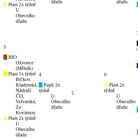
úřadu
úřadu
Plast 2x týdně
U
Obecního
úřadu
3
BIO
Olovnice
(Mělník)
Plast 1x týdně
4
6
Brčkov,
Kladenská,
Papír 2x
Plast 2x
Nádraží
týdně
týdně
5
ČD,
U
U
Velvarská,
Obecního
Obecního
Za
úřadu
úřadu
Kovárnou
Plast 2x týdně
U
Obecního
úřadu