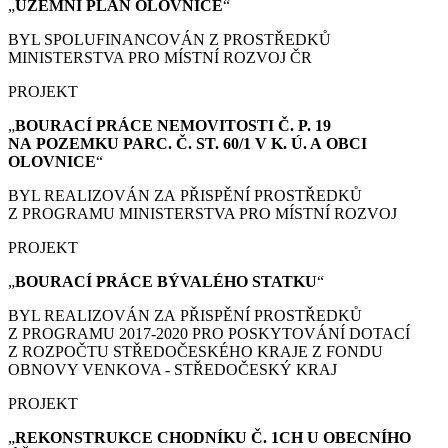
„
ÚZEMNÍ PLÁN
OLOVNICE
“
BYL SPOLUFINANCOVÁN Z PROSTŘEDKŮ
MINISTERSTVA PRO MÍSTNÍ ROZVOJ ČR
PROJEKT
„
BOURACÍ PRÁCE
NEMOVITOSTI Č. P. 19
NA POZEMKU PARC. Č. ST. 60/1 V K. Ú. A OBCI
OLOVNICE
“
BYL REALIZOVÁN ZA PŘISPĚNÍ PROSTŘEDKŮ
Z PROGRAMU MINISTERSTVA PRO MÍSTNÍ ROZVOJ
PROJEKT
„
BOURACÍ PRÁCE
BÝVALÉHO STATKU
“
BYL REALIZOVÁN ZA PŘISPĚNÍ PROSTŘEDKŮ
Z PROGRAMU 2017-2020 PRO POSKYTOVÁNÍ DOTACÍ
Z ROZPOČTU STŘEDOČESKÉHO KRAJE Z FONDU
OBNOVY VENKOVA - STŘEDOČESKÝ KRAJ
PROJEKT
„
REKONSTRUKCE CHODNÍKU Č. 1CH U OBECNÍHO