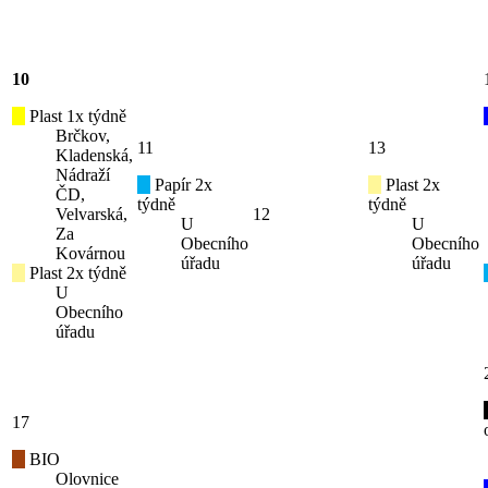
10
Plast 1x týdně
Brčkov,
11
13
Kladenská,
Nádraží
Papír 2x
Plast 2x
ČD,
týdně
týdně
Velvarská,
12
U
U
Za
Obecního
Obecního
Kovárnou
úřadu
úřadu
Plast 2x týdně
U
Obecního
úřadu
17
BIO
Olovnice