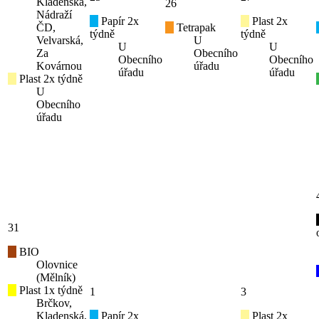
Kladenská,
26
Nádraží
Papír 2x
Plast 2x
ČD,
Tetrapak
týdně
týdně
Velvarská,
U
U
U
Za
Obecního
Obecního
Obecního
Kovárnou
úřadu
úřadu
úřadu
Plast 2x týdně
U
Obecního
úřadu
31
BIO
Olovnice
(Mělník)
Plast 1x týdně
1
3
Brčkov,
Kladenská,
Papír 2x
Plast 2x