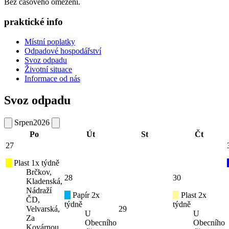
Bez časového omezení.
praktické info
Místní poplatky
Odpadové hospodářství
Svoz odpadu
Životní situace
Informace od nás
Svoz odpadu
Srpen
2026
Po
Út
St
Čt
27
Plast 1x týdně
Brčkov,
28
30
Kladenská,
Nádraží
Papír 2x
Plast 2x
ČD,
týdně
týdně
Velvarská,
29
U
U
Za
Obecního
Obecního
Kovárnou