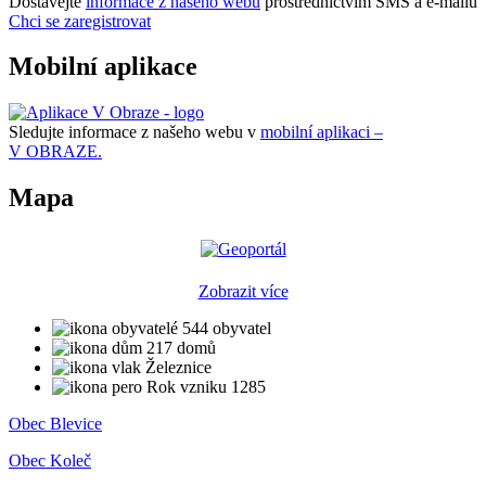
Dostávejte
informace z našeho webu
prostřednictvím SMS a e-mailů
Chci se zaregistrovat
Mobilní aplikace
Sledujte informace z našeho webu v
mobilní aplikaci –
V OBRAZE.
Mapa
Zobrazit více
544 obyvatel
217 domů
Železnice
Rok vzniku 1285
Obec Blevice
Obec Koleč