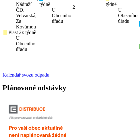
Nádraží
týdně
týdně
2
ČD,
U
U
Velvarská,
Obecního
Obecního
Za
úřadu
úřadu
Kovárnou
Plast 2x týdně
U
Obecního
úřadu
Kalendář svozu odpadu
Plánované odstávky