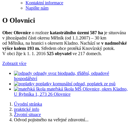
Kontaktní informace
Napište nám
O Olovnici
Obec Olovnice
o rozloze
katastrálního území 587 ha
je situována
v jihozápadní části okresu Mělník (od 1.1.2007) – 30 km
od Mělníka, na hranici s okresem Kladno. Nachází se
v nadmořské
výšce kolem 193 m.
Středem obce protéká Knovízský potok.
V obci žije k 1. 1. 2016
525 obyvatel
ve 217 domech.
Zobrazit více
odpady
svoz biodpadu, třídění, odpadové
hospodářství
poplatky
komunální odpad, poplatek ze psů
mateřská škola
MŠ Olovnice, okres Kladno,
U Rybníka 1, 273 26 Olovnice
Úvodní stránka
praktické info
Životní situace
Odvod pojistného na veřejné zdravotní...