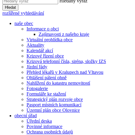
Hledaný výraz
Hledat
rozšířené vyhledávání
naše obec
Informace o obci
Zajímavosti z našeho kraje
Virtuální prohlídka obce
Aktuality
Kalendář akcí
Krizové řízení obce
Krizová telefonní čísla, siréna, složky IZS
Jízdní řády
Přehled lékařů v Kralupech nad Vltavou
Ohlášení pálení ohně
Nahlížení do katastru nemovitostí
Fotogalerie
Formuláře ke stažení
Strategický plán rozvoje obce
Pasport místních komunikací
Územní plán obce Olovnice
obecní úřad
Úřední deska
Povinné informace
Ochrana osobních údajů