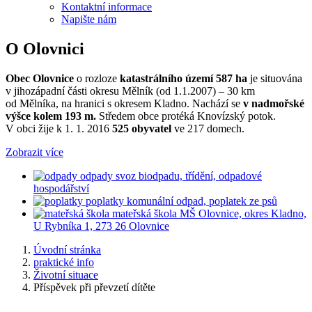
Kontaktní informace
Napište nám
O Olovnici
Obec Olovnice
o rozloze
katastrálního území 587 ha
je situována
v jihozápadní části okresu Mělník (od 1.1.2007) – 30 km
od Mělníka, na hranici s okresem Kladno. Nachází se
v nadmořské
výšce kolem 193 m.
Středem obce protéká Knovízský potok.
V obci žije k 1. 1. 2016
525 obyvatel
ve 217 domech.
Zobrazit více
odpady
svoz biodpadu, třídění, odpadové
hospodářství
poplatky
komunální odpad, poplatek ze psů
mateřská škola
MŠ Olovnice, okres Kladno,
U Rybníka 1, 273 26 Olovnice
Úvodní stránka
praktické info
Životní situace
Příspěvek při převzetí dítěte