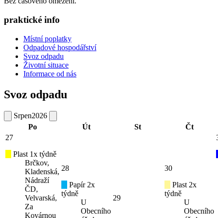
Bez časového omezení.
praktické info
Místní poplatky
Odpadové hospodářství
Svoz odpadu
Životní situace
Informace od nás
Svoz odpadu
Srpen
2026
Po
Út
St
Čt
27
Plast 1x týdně
Brčkov,
28
30
Kladenská,
Nádraží
Papír 2x
Plast 2x
ČD,
týdně
týdně
Velvarská,
29
U
U
Za
Obecního
Obecního
Kovárnou