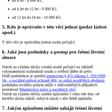
do 6 let - 8 000 Kč,
od 6 let do 12 let - 9 000 Kč,
od 12 let do 18 let - 10 000 Kč.
5. Kdo je oprávněn v této věci jednat (podat žádost
apod.)
V této věci je oprávněna jednat osoba pečující.
6. Jaké jsou podmínky a postup pro řešení životní
situace
Nárok na výplatu dávky vzniká osobě pečující na základě
vykonatelnosti rozhodnutí soudu o svěření dítěte do péče.
Další podmínkou je splnění
ustanovení § 47o zákona č. 359/1999
Sb., o sociálně-právní ochraně dětí, ve znění pozdějších předpisů
;
podmínku trvalého pobytu může v odůvodněných případech
prominout
Ministerstvo práce a sociálních věcí
.
Nárok na výplatu dávky zaniká uplynutím 1 roku ode dne, od
kterého dávka náleží, nebyl-li nárok v této lhůtě uplatněn.
7. Jakým způsobem můžete zahájit řešení životní