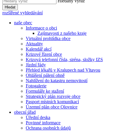
Hledaný výraz
Hledat
rozšířené vyhledávání
naše obec
Informace o obci
Zajímavosti z našeho kraje
Virtuální prohlídka obce
Aktuality
Kalendář akcí
Krizové řízení obce
Krizová telefonní čísla, siréna, složky IZS
Jízdní řády
Přehled lékařů v Kralupech nad Vltavou
Ohlášení pálení ohně
Nahlížení do katastru nemovitostí
Fotogalerie
Formuláře ke stažení
Strategický plán rozvoje obce
Pasport místních komunikací
Územní plán obce Olovnice
obecní úřad
Úřední deska
Povinné informace
Ochrana osobních údajů