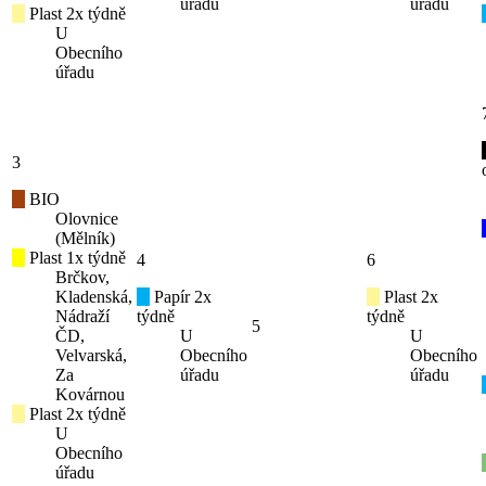
úřadu
úřadu
Plast 2x týdně
U
Obecního
úřadu
3
BIO
Olovnice
(Mělník)
Plast 1x týdně
4
6
Brčkov,
Kladenská,
Papír 2x
Plast 2x
Nádraží
týdně
týdně
5
ČD,
U
U
Velvarská,
Obecního
Obecního
Za
úřadu
úřadu
Kovárnou
Plast 2x týdně
U
Obecního
úřadu