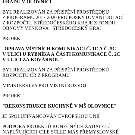
ÚŘADU V OLOVNICI
“
BYL REALIZOVÁN ZA PŘISPĚNÍ PROSTŘEDKŮ
Z PROGRAMU 2017-2020 PRO POSKYTOVÁNÍ DOTACÍ
Z ROZPOČTU STŘEDOČESKÉHO KRAJE Z FONDU
OBNOVY VENKOVA - STŘEDOČESKÝ KRAJ
PROJEKT
„
OPRAVA MÍSTNÍCH KOMUNIKACÍ Č. 1C A Č. 5C
V ULICI U RYBNÍKA A ČÁSTI KOMUNIKACE Č. 2C
V ULICI ZA KOVÁRNOU
“
BYL REALIZOVÁN ZA PŘISPĚNÍ PROSTŘEDKŮ
ROZPOČTU ČR Z PROGRAMU
MINISTERSTVA PRO MÍSTNÍ ROZVOJ
PROJEKT
"REKONSTRUKCE KUCHYNĚ V MŠ OLOVNICE"
JE SPOLUFINANCOVÁN EVROPSKOU UNIÍ.
PODPORA PROJEKTŮ KONEČNÝCH ŽADATELŮ
NAPLŇUJÍCÍCH CÍLE SCLLD MAS PŘEMYSLOVSKÉ