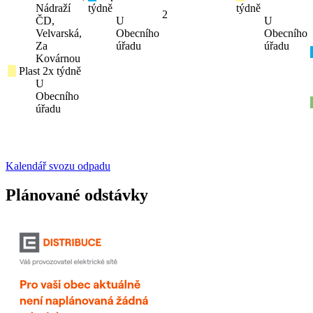
Nádraží
týdně
týdně
2
ČD,
U
U
Velvarská,
Obecního
Obecního
Za
úřadu
úřadu
Kovárnou
Plast 2x týdně
U
Obecního
úřadu
Kalendář svozu odpadu
Plánované odstávky