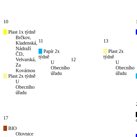
10
Plast 1x týdně
Brčkov,
11
13
Kladenská,
Nádraží
Papír 2x
Plast 2x
ČD,
týdně
týdně
Velvarská,
12
U
U
Za
Obecního
Obecního
Kovárnou
úřadu
úřadu
Plast 2x týdně
U
Obecního
úřadu
17
BIO
Olovnice