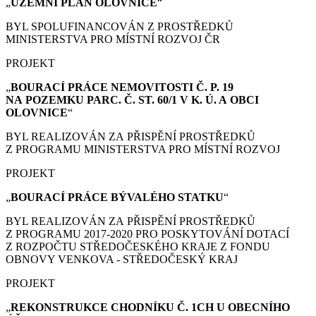
„
ÚZEMNÍ PLÁN
OLOVNICE
“
BYL SPOLUFINANCOVÁN Z PROSTŘEDKŮ
MINISTERSTVA PRO MÍSTNÍ ROZVOJ ČR
PROJEKT
„
BOURACÍ PRÁCE
NEMOVITOSTI Č. P. 19
NA POZEMKU PARC. Č. ST. 60/1 V K. Ú. A OBCI
OLOVNICE
“
BYL REALIZOVÁN ZA PŘISPĚNÍ PROSTŘEDKŮ
Z PROGRAMU MINISTERSTVA PRO MÍSTNÍ ROZVOJ
PROJEKT
„
BOURACÍ PRÁCE
BÝVALÉHO STATKU
“
BYL REALIZOVÁN ZA PŘISPĚNÍ PROSTŘEDKŮ
Z PROGRAMU 2017-2020 PRO POSKYTOVÁNÍ DOTACÍ
Z ROZPOČTU STŘEDOČESKÉHO KRAJE Z FONDU
OBNOVY VENKOVA - STŘEDOČESKÝ KRAJ
PROJEKT
„
REKONSTRUKCE CHODNÍKU Č. 1CH U OBECNÍHO