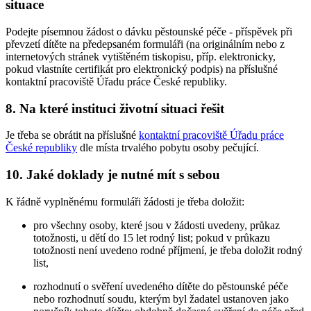
situace
Podejte písemnou žádost o dávku pěstounské péče - příspěvek při
převzetí dítěte na předepsaném formuláři (na originálním nebo z
internetových stránek vytištěném tiskopisu, příp. elektronicky,
pokud vlastníte certifikát pro elektronický podpis) na příslušné
kontaktní pracoviště Úřadu práce České republiky.
8. Na které instituci životní situaci řešit
Je třeba se obrátit na příslušné
kontaktní pracoviště Úřadu práce
České republiky
dle místa trvalého pobytu osoby pečující.
10. Jaké doklady je nutné mít s sebou
K řádně vyplněnému formuláři žádosti je třeba doložit:
pro všechny osoby, které jsou v žádosti uvedeny, průkaz
totožnosti, u dětí do 15 let rodný list; pokud v průkazu
totožnosti není uvedeno rodné příjmení, je třeba doložit rodný
list,
rozhodnutí o svěření uvedeného dítěte do pěstounské péče
nebo rozhodnutí soudu, kterým byl žadatel ustanoven jako