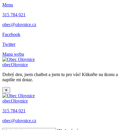
Menu
315 784 021
obec@olovnice.cz
Facebook
Twitter
Mapa webu
obec
Olovnice
Dobrý den, jsem chatbot a jsem tu pro vás! Klikněte na ikonu a
napište mi dotaz.
✕
obec
Olovnice
315 784 021
obec@olovnice.cz