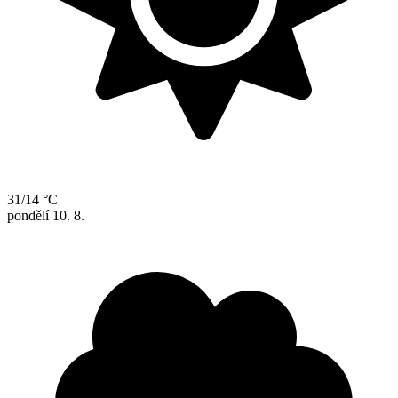
31/14 °C
pondělí
10. 8.