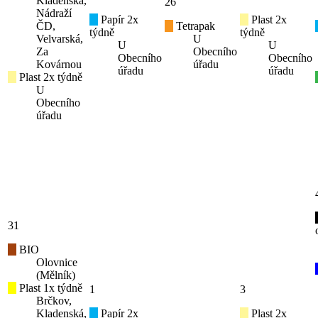
Kladenská,
26
Nádraží
Papír 2x
Plast 2x
ČD,
Tetrapak
týdně
týdně
Velvarská,
U
U
U
Za
Obecního
Obecního
Obecního
Kovárnou
úřadu
úřadu
úřadu
Plast 2x týdně
U
Obecního
úřadu
31
BIO
Olovnice
(Mělník)
Plast 1x týdně
1
3
Brčkov,
Kladenská,
Papír 2x
Plast 2x