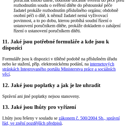
poručník tohoto dítěte; obdobně dočasné svěření do péče před
rozhodnutím soudu o svěření dítěte do pěstounské péče
žadatel prokáže rozhodnutím příslušného orgánu; obdobně
osobní péči o dítě, k němuž žadatel nemá vyživovací
povinnost, a to po dobu, kterou probíhá soudní řízení o
ustanovení poručníkem dítěte, prokáže dokladem o zahájení
řízení o ustanovení poručníkem dítěti.
11. Jaké jsou potřebné formuláře a kde jsou k
dispozici
Formuláře jsou k dispozici v tištěné podobě na příslušném úřadu
nebo ke stažení, příp. elektronickému podání, na
internetových
stránkách Integrovaného portálu Ministerstva práce a sociálních
věcí
.
12. Jaké jsou poplatky a jak je lze uhradit
Správní ani jiné poplatky nejsou stanoveny.
13. Jaké jsou lhůty pro vyřízení
Lhůty jsou řešeny v souladu se
zákonem č. 500/2004 Sb., správní
řád, ve znění pozdějších předpisů
.