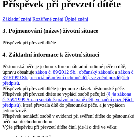
Příspěvek při převzetí dítěte
Základní znění
Rozšířené znění
Úplné znění
3. Pojmenování (název) životní situace
Příspěvek při převzetí dítěte
4. Základní informace k životní situaci
Pěstounská péče je jednou z forem náhradní rodinné péče o dítě;
úpravu obsahuje
zákon č. 89/2012 Sb., občanský zákoník
a
zákon č.
359/1999 Sb., o sociálně-právní ochraně dětí, ve znění pozdějších
předpisů
.
Příspěvek při převzetí dítěte je jednou z dávek pěstounské péče.
Příspěvek při převzetí dítěte se vyplácí osobě pečující (
§ 4a zákona
č. 359/1999 Sb., o sociálně-právní ochraně dětí, ve znění pozdějších
předpisů
), která převzala dítě do pěstounské péče, a je vyplácen
jednorázově.
Příspěvek nenáleží osobě v evidenci při svěření dítěte do pěstounské
péče na přechodnou dobu.
Výše příspěvku při převzetí dítěte činí, jde-li o dítě ve věku: