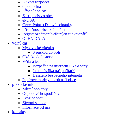
Klikací rozpočet
e-podatelna
Úřední hodiny
Zastupitelstvo obce
ePUSA
CzechPoint a Datové schránky
Příslušnost obce k úřadům
Registr oznámení veřejných funkcionářů
OPEN DATA
volný čas
Myslivecké okénko
S puškou do polí
Okénko do historie
Věda a technika
Bezpečně na internetu I. - e-shopy
Co o nás říká náš počítač?
Desatero bezpečného internetu
Papírové modely domů naší obce
praktické info
Místní poplatky
Odpadové hospodářství
Svoz odpadu
Životní situace
Informace od nás
kontakty