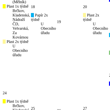
(Mělník)
Plast 1x týdně
18
20
Brčkov,
Kladenská,
Papír 2x
Plast 2x
Nádraží
týdně
týdně
19
ČD,
U
U
Velvarská,
Obecního
Obecního
Za
úřadu
úřadu
Kovárnou
Plast 2x týdně
U
Obecního
úřadu
24
Plast 1x týdně
Brčkov,
25
27