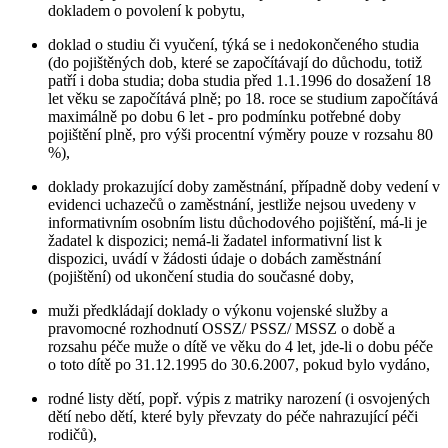
dokladem o povolení k pobytu,
doklad o studiu či vyučení, týká se i nedokončeného studia
(do pojištěných dob, které se započítávají do důchodu, totiž
patří i doba studia; doba studia před 1.1.1996 do dosažení 18
let věku se započítává plně; po 18. roce se studium započítává
maximálně po dobu 6 let - pro podmínku potřebné doby
pojištění plně, pro výši procentní výměry pouze v rozsahu 80
%),
doklady prokazující doby zaměstnání, případně doby vedení v
evidenci uchazečů o zaměstnání, jestliže nejsou uvedeny v
informativním osobním listu důchodového pojištění, má-li je
žadatel k dispozici; nemá-li žadatel informativní list k
dispozici, uvádí v žádosti údaje o dobách zaměstnání
(pojištění) od ukončení studia do současné doby,
muži předkládají doklady o výkonu vojenské služby a
pravomocné rozhodnutí OSSZ/ PSSZ/ MSSZ o době a
rozsahu péče muže o dítě ve věku do 4 let, jde-li o dobu péče
o toto dítě po 31.12.1995 do 30.6.2007, pokud bylo vydáno,
rodné listy dětí, popř. výpis z matriky narození (i osvojených
dětí nebo dětí, které byly převzaty do péče nahrazující péči
rodičů),