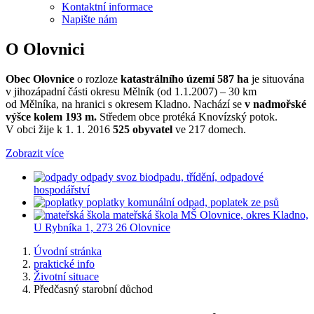
Kontaktní informace
Napište nám
O Olovnici
Obec Olovnice
o rozloze
katastrálního území 587 ha
je situována
v jihozápadní části okresu Mělník (od 1.1.2007) – 30 km
od Mělníka, na hranici s okresem Kladno. Nachází se
v nadmořské
výšce kolem 193 m.
Středem obce protéká Knovízský potok.
V obci žije k 1. 1. 2016
525 obyvatel
ve 217 domech.
Zobrazit více
odpady
svoz biodpadu, třídění, odpadové
hospodářství
poplatky
komunální odpad, poplatek ze psů
mateřská škola
MŠ Olovnice, okres Kladno,
U Rybníka 1, 273 26 Olovnice
Úvodní stránka
praktické info
Životní situace
Předčasný starobní důchod