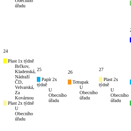
Obecního
úřadu
24
Plast 1x týdně
Brčkov,
25
27
Kladenská,
26
Nádraží
Papír 2x
Plast 2x
ČD,
Tetrapak
týdně
týdně
Velvarská,
U
U
U
Za
Obecního
Obecního
Obecního
Kovárnou
úřadu
úřadu
úřadu
Plast 2x týdně
U
Obecního
úřadu