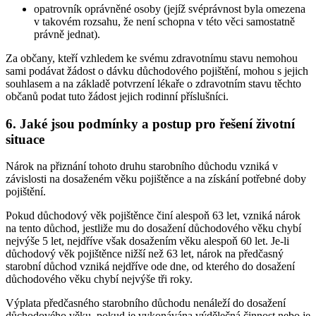
opatrovník oprávněné osoby (jejíž svéprávnost byla omezena
v takovém rozsahu, že není schopna v této věci samostatně
právně jednat).
Za občany, kteří vzhledem ke svému zdravotnímu stavu nemohou
sami podávat žádost o dávku důchodového pojištění, mohou s jejich
souhlasem a na základě potvrzení lékaře o zdravotním stavu těchto
občanů podat tuto žádost jejich rodinní příslušníci.
6. Jaké jsou podmínky a postup pro řešení životní
situace
Nárok na přiznání tohoto druhu starobního důchodu vzniká v
závislosti na dosaženém věku pojištěnce a na získání potřebné doby
pojištění.
Pokud důchodový věk pojištěnce činí alespoň 63 let, vzniká nárok
na tento důchod, jestliže mu do dosažení důchodového věku chybí
nejvýše 5 let, nejdříve však dosažením věku alespoň 60 let. Je-li
důchodový věk pojištěnce nižší než 63 let, nárok na předčasný
starobní důchod vzniká nejdříve ode dne, od kterého do dosažení
důchodového věku chybí nejvýše tři roky.
Výplata předčasného starobního důchodu nenáleží do dosažení
důchodového věku, pokud je vykonávána výdělečná činnost nebo je