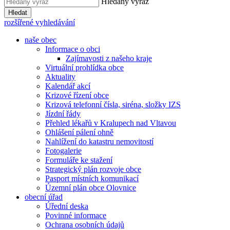
Hledaný výraz
Hledat
rozšířené vyhledávání
naše obec
Informace o obci
Zajímavosti z našeho kraje
Virtuální prohlídka obce
Aktuality
Kalendář akcí
Krizové řízení obce
Krizová telefonní čísla, siréna, složky IZS
Jízdní řády
Přehled lékařů v Kralupech nad Vltavou
Ohlášení pálení ohně
Nahlížení do katastru nemovitostí
Fotogalerie
Formuláře ke stažení
Strategický plán rozvoje obce
Pasport místních komunikací
Územní plán obce Olovnice
obecní úřad
Úřední deska
Povinné informace
Ochrana osobních údajů