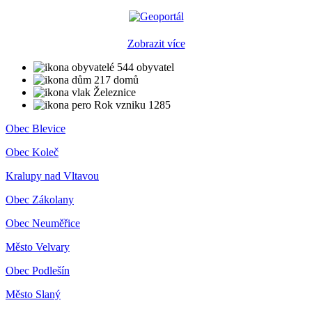
Zobrazit více
544 obyvatel
217 domů
Železnice
Rok vzniku 1285
Obec Blevice
Obec Koleč
Kralupy nad Vltavou
Obec Zákolany
Obec Neuměřice
Město Velvary
Obec Podlešín
Město Slaný