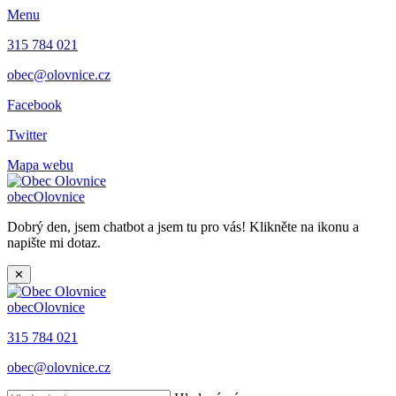
Menu
315 784 021
obec@olovnice.cz
Facebook
Twitter
Mapa webu
obec
Olovnice
Dobrý den, jsem chatbot a jsem tu pro vás! Klikněte na ikonu a
napište mi dotaz.
✕
obec
Olovnice
315 784 021
obec@olovnice.cz