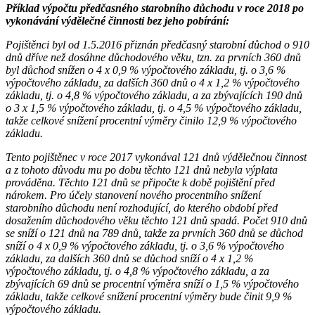
Příklad výpočtu předčasného starobního důchodu v roce 2018 po
vykonávání výdělečné činnosti bez jeho pobírání:
Pojištěnci byl od 1.5.2016 přiznán předčasný starobní důchod o 910
dnů dříve než dosáhne důchodového věku, tzn. za prvních 360 dnů
byl důchod snížen o 4 x 0,9 % výpočtového základu, tj. o 3,6 %
výpočtového základu, za dalších 360 dnů o 4 x 1,2 % výpočtového
základu, tj. o 4,8 % výpočtového základu, a za zbývajících 190 dnů
o 3 x 1,5 % výpočtového základu, tj. o 4,5 % výpočtového základu,
takže celkové snížení procentní výměry činilo 12,9 % výpočtového
základu.
Tento pojištěnec v roce 2017 vykonával 121 dnů výdělečnou činnost
a z tohoto důvodu mu po dobu těchto 121 dnů nebyla výplata
prováděna. Těchto 121 dnů se připočte k době pojištění před
nárokem. Pro účely stanovení nového procentního snížení
starobního důchodu není rozhodující, do kterého období před
dosažením důchodového věku těchto 121 dnů spadá. Počet 910 dnů
se sníží o 121 dnů na 789 dnů, takže za prvních 360 dnů se důchod
sníží o 4 x 0,9 % výpočtového základu, tj. o 3,6 % výpočtového
základu, za dalších 360 dnů se důchod sníží o 4 x 1,2 %
výpočtového základu, tj. o 4,8 % výpočtového základu, a za
zbývajících 69 dnů se procentní výměra sníží o 1,5 % výpočtového
základu, takže celkové snížení procentní výměry bude činit 9,9 %
výpočtového základu.