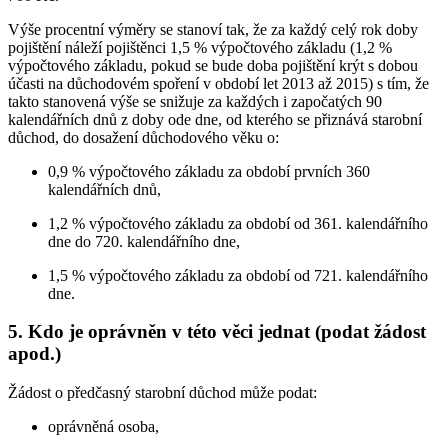
Výše procentní výměry se stanoví tak, že za každý celý rok doby
pojištění náleží pojištěnci 1,5 % výpočtového základu (1,2 %
výpočtového základu, pokud se bude doba pojištění krýt s dobou
účasti na důchodovém spoření v období let 2013 až 2015) s tím, že
takto stanovená výše se snižuje za každých i započatých 90
kalendářních dnů z doby ode dne, od kterého se přiznává starobní
důchod, do dosažení důchodového věku o:
0,9 % výpočtového základu za období prvních 360
kalendářních dnů,
1,2 % výpočtového základu za období od 361. kalendářního
dne do 720. kalendářního dne,
1,5 % výpočtového základu za období od 721. kalendářního
dne.
5. Kdo je oprávněn v této věci jednat (podat žádost
apod.)
Žádost o předčasný starobní důchod může podat:
oprávněná osoba,