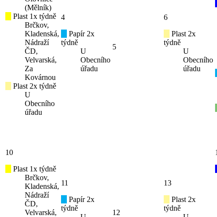
(Mělník)
Plast 1x týdně
4
6
Brčkov,
Kladenská,
Papír 2x
Plast 2x
Nádraží
týdně
týdně
5
ČD,
U
U
Velvarská,
Obecního
Obecního
Za
úřadu
úřadu
Kovárnou
Plast 2x týdně
U
Obecního
úřadu
10
Plast 1x týdně
Brčkov,
11
13
Kladenská,
Nádraží
Papír 2x
Plast 2x
ČD,
týdně
týdně
Velvarská,
12
U
U