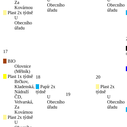
Za
Obecního
Obecního
Kovárnou
úřadu
úřadu
Plast 2x týdně
U
Obecního
úřadu
17
BIO
Olovnice
(Mělník)
Plast 1x týdně
18
20
Brčkov,
Kladenská,
Papír 2x
Plast 2x
Nádraží
týdně
týdně
19
ČD,
U
U
Velvarská,
Obecního
Obecního
Za
úřadu
úřadu
Kovárnou
Plast 2x týdně
U