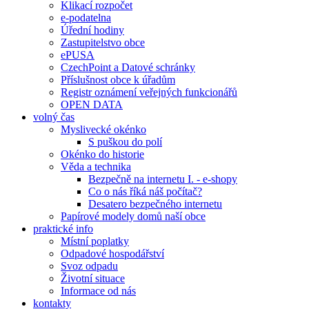
Klikací rozpočet
e-podatelna
Úřední hodiny
Zastupitelstvo obce
ePUSA
CzechPoint a Datové schránky
Příslušnost obce k úřadům
Registr oznámení veřejných funkcionářů
OPEN DATA
volný čas
Myslivecké okénko
S puškou do polí
Okénko do historie
Věda a technika
Bezpečně na internetu I. - e-shopy
Co o nás říká náš počítač?
Desatero bezpečného internetu
Papírové modely domů naší obce
praktické info
Místní poplatky
Odpadové hospodářství
Svoz odpadu
Životní situace
Informace od nás
kontakty