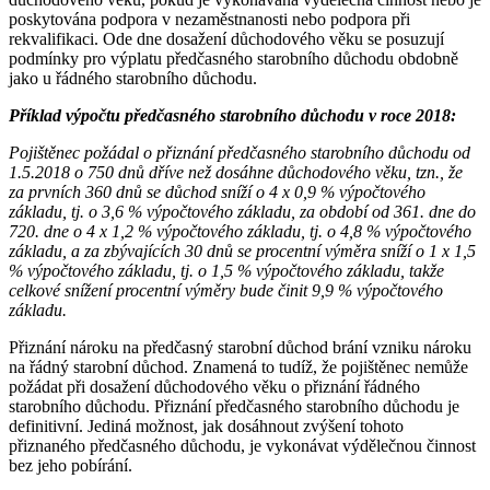
poskytována podpora v nezaměstnanosti nebo podpora při
rekvalifikaci. Ode dne dosažení důchodového věku se posuzují
podmínky pro výplatu předčasného starobního důchodu obdobně
jako u řádného starobního důchodu.
Příklad výpočtu předčasného starobního důchodu v roce 2018:
Pojištěnec požádal o přiznání předčasného starobního důchodu od
1.5.2018 o 750 dnů dříve než dosáhne důchodového věku, tzn., že
za prvních 360 dnů se důchod sníží o 4 x 0,9 % výpočtového
základu, tj. o 3,6 % výpočtového základu, za období od 361. dne do
720. dne o 4 x 1,2 % výpočtového základu, tj. o 4,8 % výpočtového
základu, a za zbývajících 30 dnů se procentní výměra sníží o 1 x 1,5
% výpočtového základu, tj. o 1,5 % výpočtového základu, takže
celkové snížení procentní výměry bude činit 9,9 % výpočtového
základu.
Přiznání nároku na předčasný starobní důchod brání vzniku nároku
na řádný starobní důchod. Znamená to tudíž, že pojištěnec nemůže
požádat při dosažení důchodového věku o přiznání řádného
starobního důchodu. Přiznání předčasného starobního důchodu je
definitivní. Jediná možnost, jak dosáhnout zvýšení tohoto
přiznaného předčasného důchodu, je vykonávat výdělečnou činnost
bez jeho pobírání.