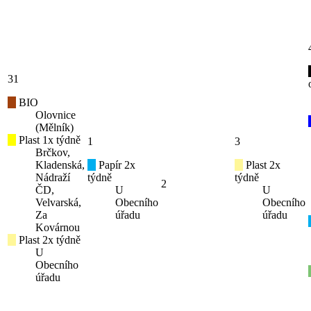
31
BIO
Olovnice
(Mělník)
Plast 1x týdně
1
3
Brčkov,
Kladenská,
Papír 2x
Plast 2x
Nádraží
týdně
týdně
2
ČD,
U
U
Velvarská,
Obecního
Obecního
Za
úřadu
úřadu
Kovárnou
Plast 2x týdně
U
Obecního
úřadu