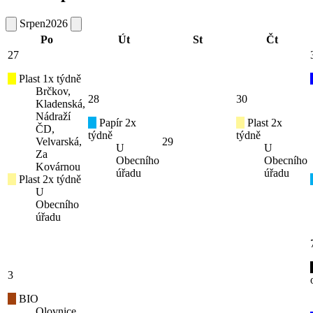
Srpen
2026
Po
Út
St
Čt
27
Plast 1x týdně
Brčkov,
28
30
Kladenská,
Nádraží
Papír 2x
Plast 2x
ČD,
týdně
týdně
Velvarská,
29
U
U
Za
Obecního
Obecního
Kovárnou
úřadu
úřadu
Plast 2x týdně
U
Obecního
úřadu
3
BIO
Olovnice