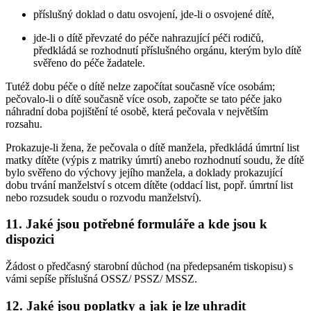
příslušný doklad o datu osvojení, jde-li o osvojené dítě,
jde-li o dítě převzaté do péče nahrazující péči rodičů,
předkládá se rozhodnutí příslušného orgánu, kterým bylo dítě
svěřeno do péče žadatele.
Tutéž dobu péče o dítě nelze započítat současně více osobám;
pečovalo-li o dítě současně více osob, započte se tato péče jako
náhradní doba pojištění té osobě, která pečovala v největším
rozsahu.
Prokazuje-li žena, že pečovala o dítě manžela, předkládá úmrtní list
matky dítěte (výpis z matriky úmrtí) anebo rozhodnutí soudu, že dítě
bylo svěřeno do výchovy jejího manžela, a doklady prokazující
dobu trvání manželství s otcem dítěte (oddací list, popř. úmrtní list
nebo rozsudek soudu o rozvodu manželství).
11. Jaké jsou potřebné formuláře a kde jsou k
dispozici
Žádost o předčasný starobní důchod (na předepsaném tiskopisu) s
vámi sepíše příslušná OSSZ/ PSSZ/ MSSZ.
12. Jaké jsou poplatky a jak je lze uhradit