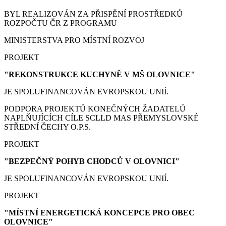
BYL REALIZOVÁN ZA PŘISPĚNÍ PROSTŘEDKŮ
ROZPOČTU ČR Z PROGRAMU
MINISTERSTVA PRO MÍSTNÍ ROZVOJ
PROJEKT
"REKONSTRUKCE KUCHYNĚ V MŠ OLOVNICE"
JE SPOLUFINANCOVÁN EVROPSKOU UNIÍ.
PODPORA PROJEKTŮ KONEČNÝCH ŽADATELŮ
NAPLŇUJÍCÍCH CÍLE SCLLD MAS PŘEMYSLOVSKÉ
STŘEDNÍ ČECHY O.P.S.
PROJEKT
"BEZPEČNÝ POHYB CHODCŮ V OLOVNICI"
JE SPOLUFINANCOVÁN EVROPSKOU UNIÍ.
PROJEKT
"MÍSTNÍ ENERGETICKÁ KONCEPCE PRO OBEC
OLOVNICE"