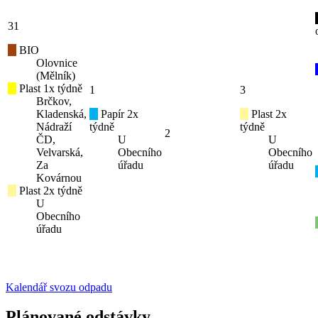
31
BIO
Olovnice
(Mělník)
Plast 1x týdně
1
3
Brčkov,
Kladenská,
Papír 2x
Plast 2x
Nádraží
týdně
týdně
2
ČD,
U
U
Velvarská,
Obecního
Obecního
Za
úřadu
úřadu
Kovárnou
Plast 2x týdně
U
Obecního
úřadu
Kalendář svozu odpadu
Plánované odstávky