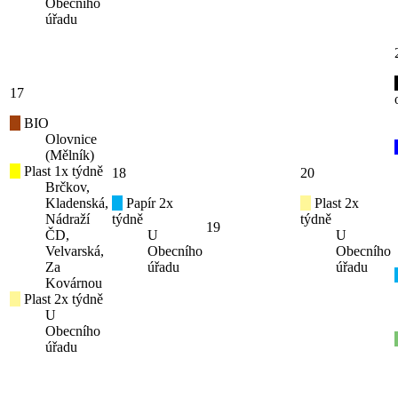
Obecního
úřadu
17
BIO
Olovnice
(Mělník)
Plast 1x týdně
18
20
Brčkov,
Kladenská,
Papír 2x
Plast 2x
Nádraží
týdně
týdně
19
ČD,
U
U
Velvarská,
Obecního
Obecního
Za
úřadu
úřadu
Kovárnou
Plast 2x týdně
U
Obecního
úřadu