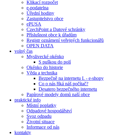
Klikací rozpočet
e-podatelna
Úřední hodiny
Zastupitelstvo obce
ePUSA
CzechPoint a Datové schránky
Příslušnost obce k úřadům
Registr oznámení veřejných funkcionářů
OPEN DATA
volný čas
Myslivecké okénko
S puškou do polí
Okénko do historie
Věda a technika
Bezpečně na internetu I. - e-shopy
Co o nás říká náš počítač?
Desatero bezpečného internetu
Papírové modely domů naší obce
praktické info
Místní poplatky
Odpadové hospodářství
Svoz odpadu
Životní situace
Informace od nás
kontakty