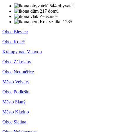
544 obyvatel
217 domů
Železnice
Rok vzniku 1285
Obec Blevice
Obec Koleč
Kralupy nad Vltavou
Obec Zákolany
Obec Neuměřice
Město Velvary
Obec Podlešín
Město Slaný
Město Kladno
Obec Slatina
Obec Nelahozeves