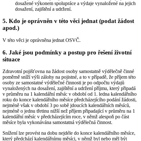
dosažené výkonem spolupráce a výdaje vynaložené na jejich
dosažení, zajištění a udržení.
5. Kdo je oprávněn v této věci jednat (podat žádost
apod.)
V této věci je oprávněna jednat OSVČ.
6. Jaké jsou podmínky a postup pro řešení životní
situace
Zdravotní pojišťovna na žádost osoby samostatně výdělečně činné
poměrně sníží výši zálohy na pojistné, a to v případě, že příjem této
osoby ze samostatné výdělečné činnosti je po odpočtu výdajů
vynaložených na dosažení, zajištění a udržení příjmu, který připadá
v průměru na 1 kalendářní měsíc v období od 1. ledna kalendářního
roku do konce kalendářního měsíce předcházejícího podání žádosti,
nejméně však v období 3 po sobě jdoucích kalendářních měsíců,
nejméně o jednu třetinu nižší než příjem připadající v průměru na 1
kalendářní měsíc v předcházejícím roce, v němž alespoň po část
měsíce byla vykonávána samostatná výdělečná činnost.
Snížení lze provést na dobu nejdéle do konce kalendářního měsíce,
který předchází kalendářnímu měsíci, v němž byl nebo měl být