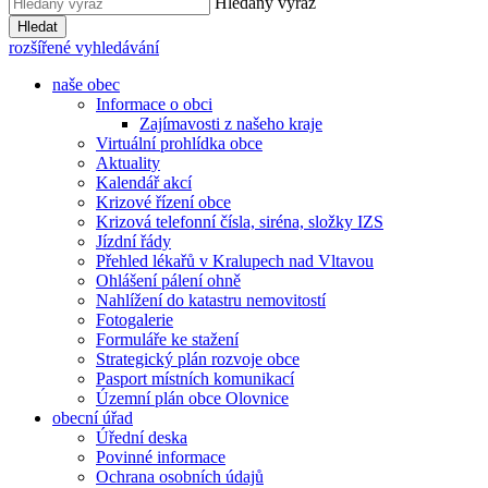
Hledaný výraz
Hledat
rozšířené vyhledávání
naše obec
Informace o obci
Zajímavosti z našeho kraje
Virtuální prohlídka obce
Aktuality
Kalendář akcí
Krizové řízení obce
Krizová telefonní čísla, siréna, složky IZS
Jízdní řády
Přehled lékařů v Kralupech nad Vltavou
Ohlášení pálení ohně
Nahlížení do katastru nemovitostí
Fotogalerie
Formuláře ke stažení
Strategický plán rozvoje obce
Pasport místních komunikací
Územní plán obce Olovnice
obecní úřad
Úřední deska
Povinné informace
Ochrana osobních údajů