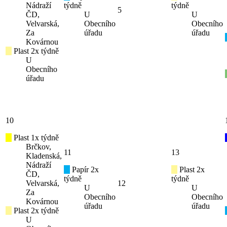
Nádraží
týdně
týdně
5
ČD,
U
U
Velvarská,
Obecního
Obecního
Za
úřadu
úřadu
Kovárnou
Plast 2x týdně
U
Obecního
úřadu
10
Plast 1x týdně
Brčkov,
11
13
Kladenská,
Nádraží
Papír 2x
Plast 2x
ČD,
týdně
týdně
Velvarská,
12
U
U
Za
Obecního
Obecního
Kovárnou
úřadu
úřadu
Plast 2x týdně
U