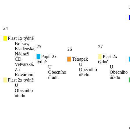
24
Plast 1x týdně
Brčkov,
25
27
Kladenská,
26
Nádraží
Papír 2x
Plast 2x
ČD,
Tetrapak
týdně
týdně
Velvarská,
U
U
U
Za
Obecního
Obecního
Obecního
Kovárnou
úřadu
úřadu
úřadu
Plast 2x týdně
U
Obecního
úřadu