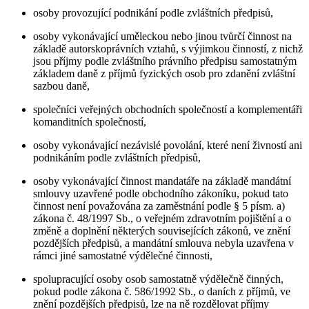
osoby provozující podnikání podle zvláštních předpisů,
osoby vykonávající uměleckou nebo jinou tvůrčí činnost na
základě autorskoprávních vztahů, s výjimkou činností, z nichž
jsou příjmy podle zvláštního právního předpisu samostatným
základem daně z příjmů fyzických osob pro zdanění zvláštní
sazbou daně,
společníci veřejných obchodních společností a komplementáři
komanditních společností,
osoby vykonávající nezávislé povolání, které není živností ani
podnikáním podle zvláštních předpisů,
osoby vykonávající činnost mandatáře na základě mandátní
smlouvy uzavřené podle obchodního zákoníku, pokud tato
činnost není považována za zaměstnání podle § 5 písm. a)
zákona č. 48/1997 Sb., o veřejném zdravotním pojištění a o
změně a doplnění některých souvisejících zákonů, ve znění
pozdějších předpisů, a mandátní smlouva nebyla uzavřena v
rámci jiné samostatné výdělečné činnosti,
spolupracující osoby osob samostatně výdělečně činných,
pokud podle zákona č. 586/1992 Sb., o daních z příjmů, ve
znění pozdějších předpisů, lze na ně rozdělovat příjmy