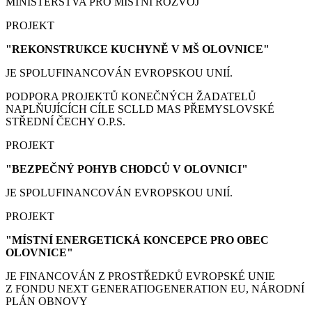
MINISTERSTVA PRO MÍSTNÍ ROZVOJ
PROJEKT
"REKONSTRUKCE KUCHYNĚ V MŠ OLOVNICE"
JE SPOLUFINANCOVÁN EVROPSKOU UNIÍ.
PODPORA PROJEKTŮ KONEČNÝCH ŽADATELŮ
NAPLŇUJÍCÍCH CÍLE SCLLD MAS PŘEMYSLOVSKÉ
STŘEDNÍ ČECHY O.P.S.
PROJEKT
"BEZPEČNÝ POHYB CHODCŮ V OLOVNICI"
JE SPOLUFINANCOVÁN EVROPSKOU UNIÍ.
PROJEKT
"MÍSTNÍ ENERGETICKÁ KONCEPCE PRO OBEC
OLOVNICE"
JE FINANCOVÁN Z PROSTŘEDKŮ EVROPSKÉ UNIE
Z FONDU NEXT GENERATIOGENERATION EU, NÁRODNÍ
PLÁN OBNOVY