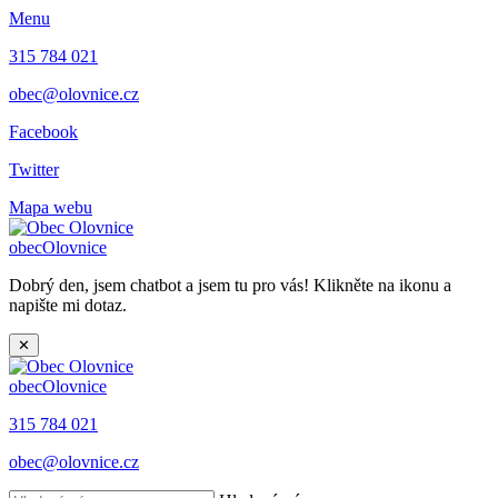
Menu
315 784 021
obec@olovnice.cz
Facebook
Twitter
Mapa webu
obec
Olovnice
Dobrý den, jsem chatbot a jsem tu pro vás! Klikněte na ikonu a
napište mi dotaz.
✕
obec
Olovnice
315 784 021
obec@olovnice.cz