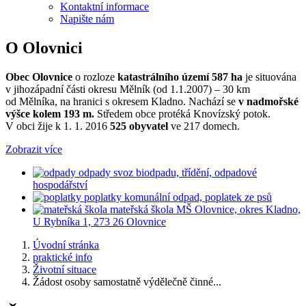
Kontaktní informace
Napište nám
O Olovnici
Obec Olovnice
o rozloze
katastrálního území 587 ha
je situována
v jihozápadní části okresu Mělník (od 1.1.2007) – 30 km
od Mělníka, na hranici s okresem Kladno. Nachází se
v nadmořské
výšce kolem 193 m.
Středem obce protéká Knovízský potok.
V obci žije k 1. 1. 2016
525 obyvatel
ve 217 domech.
Zobrazit více
odpady
svoz biodpadu, třídění, odpadové
hospodářství
poplatky
komunální odpad, poplatek ze psů
mateřská škola
MŠ Olovnice, okres Kladno,
U Rybníka 1, 273 26 Olovnice
Úvodní stránka
praktické info
Životní situace
Žádost osoby samostatně výdělečně činné...