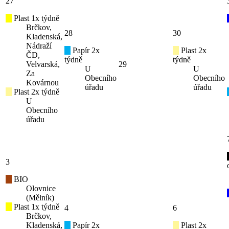
27
Plast 1x týdně
Brčkov,
28
30
Kladenská,
Nádraží
Papír 2x
Plast 2x
ČD,
týdně
týdně
Velvarská,
29
U
U
Za
Obecního
Obecního
Kovárnou
úřadu
úřadu
Plast 2x týdně
U
Obecního
úřadu
3
BIO
Olovnice
(Mělník)
Plast 1x týdně
4
6
Brčkov,
Kladenská,
Papír 2x
Plast 2x