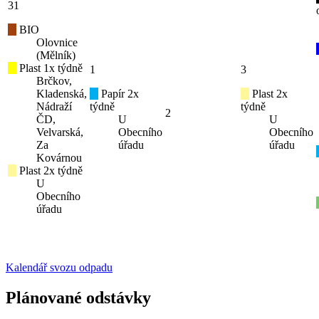
31
BIO
Olovnice
(Mělník)
Plast 1x týdně
1
3
Brčkov,
Kladenská,
Papír 2x
Plast 2x
Nádraží
týdně
týdně
2
ČD,
U
U
Velvarská,
Obecního
Obecního
Za
úřadu
úřadu
Kovárnou
Plast 2x týdně
U
Obecního
úřadu
Kalendář svozu odpadu
Plánované odstávky