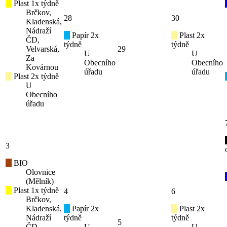
Plast 1x týdně
Brčkov,
28
30
Kladenská,
Nádraží
Papír 2x
Plast 2x
ČD,
týdně
týdně
Velvarská,
29
U
U
Za
Obecního
Obecního
Kovárnou
úřadu
úřadu
Plast 2x týdně
U
Obecního
úřadu
3
BIO
Olovnice
(Mělník)
Plast 1x týdně
4
6
Brčkov,
Kladenská,
Papír 2x
Plast 2x
Nádraží
týdně
týdně
5
ČD,
U
U