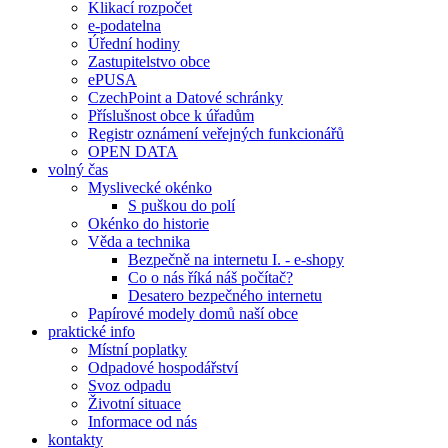
Klikací rozpočet
e-podatelna
Úřední hodiny
Zastupitelstvo obce
ePUSA
CzechPoint a Datové schránky
Příslušnost obce k úřadům
Registr oznámení veřejných funkcionářů
OPEN DATA
volný čas
Myslivecké okénko
S puškou do polí
Okénko do historie
Věda a technika
Bezpečně na internetu I. - e-shopy
Co o nás říká náš počítač?
Desatero bezpečného internetu
Papírové modely domů naší obce
praktické info
Místní poplatky
Odpadové hospodářství
Svoz odpadu
Životní situace
Informace od nás
kontakty