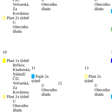
Velvarská,
Obecního
Obecního
Za
úřadu
úřadu
Kovárnou
Plast 2x týdně
U
Obecního
úřadu
10
Plast 1x týdně
Brčkov,
11
13
Kladenská,
Nádraží
Papír 2x
Plast 2x
ČD,
týdně
týdně
Velvarská,
12
U
U
Za
Obecního
Obecního
Kovárnou
úřadu
úřadu
Plast 2x týdně
U
Obecního
úřadu