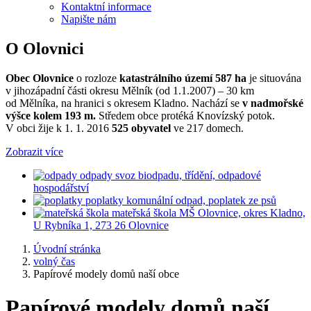
Kontaktní informace
Napište nám
O Olovnici
Obec Olovnice
o rozloze
katastrálního území 587 ha
je situována
v jihozápadní části okresu Mělník (od 1.1.2007) – 30 km
od Mělníka, na hranici s okresem Kladno. Nachází se
v nadmořské
výšce kolem 193 m.
Středem obce protéká Knovízský potok.
V obci žije k 1. 1. 2016
525 obyvatel
ve 217 domech.
Zobrazit více
odpady
svoz biodpadu, třídění, odpadové
hospodářství
poplatky
komunální odpad, poplatek ze psů
mateřská škola
MŠ Olovnice, okres Kladno,
U Rybníka 1, 273 26 Olovnice
Úvodní stránka
volný čas
Papírové modely domů naší obce
Papírové modely domů naší