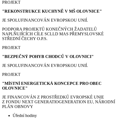
PROJEKT
"REKONSTRUKCE KUCHYNĚ V MŠ OLOVNICE"
JE SPOLUFINANCOVÁN EVROPSKOU UNIÍ.
PODPORA PROJEKTŮ KONEČNÝCH ŽADATELŮ
NAPLŇUJÍCÍCH CÍLE SCLLD MAS PŘEMYSLOVSKÉ
STŘEDNÍ ČECHY O.P.S.
PROJEKT
"BEZPEČNÝ POHYB CHODCŮ V OLOVNICI"
JE SPOLUFINANCOVÁN EVROPSKOU UNIÍ.
PROJEKT
"MÍSTNÍ ENERGETICKÁ KONCEPCE PRO OBEC
OLOVNICE"
JE FINANCOVÁN Z PROSTŘEDKŮ EVROPSKÉ UNIE
Z FONDU NEXT GENERATIOGENERATION EU, NÁRODNÍ
PLÁN OBNOVY
Úřední hodiny