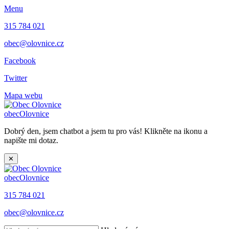
Menu
315 784 021
obec@olovnice.cz
Facebook
Twitter
Mapa webu
obec
Olovnice
Dobrý den, jsem chatbot a jsem tu pro vás! Klikněte na ikonu a
napište mi dotaz.
✕
obec
Olovnice
315 784 021
obec@olovnice.cz