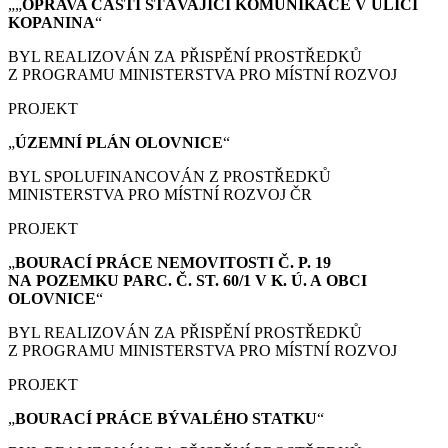
„„
OPRAVA ČÁSTI STÁVAJÍCÍ KOMUNIKACE V ULICI
KOPANINA
“
BYL REALIZOVÁN ZA PŘISPĚNÍ PROSTŘEDKŮ
Z PROGRAMU MINISTERSTVA PRO MÍSTNÍ ROZVOJ
PROJEKT
„
ÚZEMNÍ PLÁN
OLOVNICE
“
BYL SPOLUFINANCOVÁN Z PROSTŘEDKŮ
MINISTERSTVA PRO MÍSTNÍ ROZVOJ ČR
PROJEKT
„
BOURACÍ PRÁCE
NEMOVITOSTI Č. P. 19
NA POZEMKU PARC. Č. ST. 60/1 V K. Ú. A OBCI
OLOVNICE
“
BYL REALIZOVÁN ZA PŘISPĚNÍ PROSTŘEDKŮ
Z PROGRAMU MINISTERSTVA PRO MÍSTNÍ ROZVOJ
PROJEKT
„
BOURACÍ PRÁCE
BÝVALÉHO STATKU
“