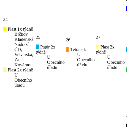
24
Plast 1x týdně
Brčkov,
25
27
Kladenská,
26
Nádraží
Papír 2x
Plast 2x
ČD,
Tetrapak
týdně
týdně
Velvarská,
U
U
U
Za
Obecního
Obecního
Obecního
Kovárnou
úřadu
úřadu
úřadu
Plast 2x týdně
U
Obecního
úřadu