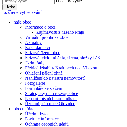
Hledaný výraz
Hledat
rozšířené vyhledávání
naše obec
Informace o obci
Zajímavosti z našeho kraje
Virtuální prohlídka obce
Aktuality
Kalendář akcí
Krizové řízení obce
Krizová telefonní čísla, siréna, složky IZS
Jízdní řády
Přehled lékařů v Kralupech nad Vltavou
Ohlášení pálení ohně
Nahlížení do katastru nemovitostí
Fotogalerie
Formuláře ke stažení
Strategický plán rozvoje obce
Pasport místních komunikací
Územní plán obce Olovnice
obecní úřad
Úřední deska
Povinné informace
Ochrana osobních údajů