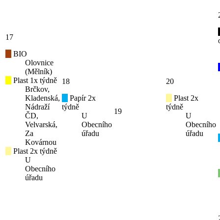
17
BIO
Olovnice
(Mělník)
Plast 1x týdně
18
20
Brčkov,
Kladenská,
Papír 2x
Plast 2x
Nádraží
týdně
týdně
19
ČD,
U
U
Velvarská,
Obecního
Obecního
Za
úřadu
úřadu
Kovárnou
Plast 2x týdně
U
Obecního
úřadu