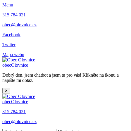
Menu
315 784 021
obec@olovnice.cz
Facebook
Twitter
Mapa webu
obec
Olovnice
Dobrý den, jsem chatbot a jsem tu pro vás! Klikněte na ikonu a
napište mi dotaz.
✕
obec
Olovnice
315 784 021
obec@olovnice.cz