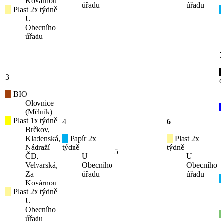
Kovárnou
úřadu
úřadu
Plast 2x týdně
U
Obecního
úřadu
3
BIO
Olovnice
(Mělník)
Plast 1x týdně
4
6
Brčkov,
Kladenská,
Papír 2x
Plast 2x
Nádraží
týdně
týdně
5
ČD,
U
U
Velvarská,
Obecního
Obecního
Za
úřadu
úřadu
Kovárnou
Plast 2x týdně
U
Obecního
úřadu