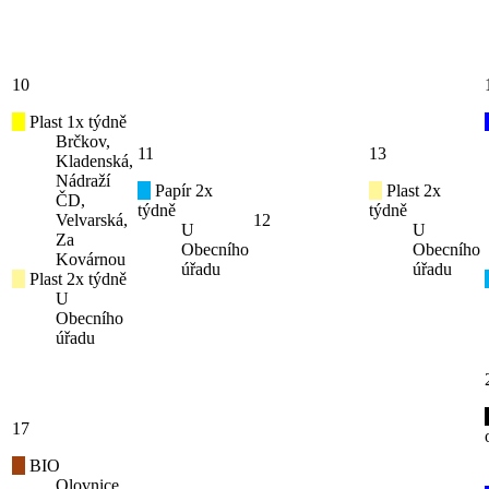
10
Plast 1x týdně
Brčkov,
11
13
Kladenská,
Nádraží
Papír 2x
Plast 2x
ČD,
týdně
týdně
Velvarská,
12
U
U
Za
Obecního
Obecního
Kovárnou
úřadu
úřadu
Plast 2x týdně
U
Obecního
úřadu
17
BIO
Olovnice