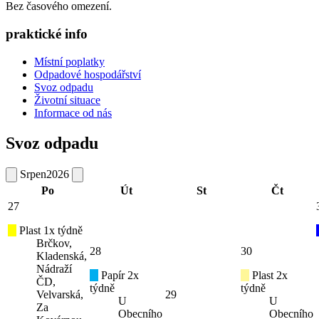
Bez časového omezení.
praktické info
Místní poplatky
Odpadové hospodářství
Svoz odpadu
Životní situace
Informace od nás
Svoz odpadu
Srpen
2026
Po
Út
St
Čt
27
Plast 1x týdně
Brčkov,
28
30
Kladenská,
Nádraží
Papír 2x
Plast 2x
ČD,
týdně
týdně
Velvarská,
29
U
U
Za
Obecního
Obecního