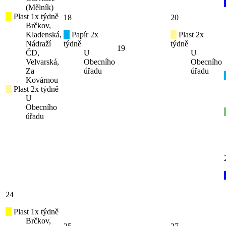
(Mělník)
Plast 1x týdně
18
20
Brčkov,
Kladenská,
Papír 2x
Plast 2x
Nádraží
týdně
týdně
19
ČD,
U
U
Velvarská,
Obecního
Obecního
Za
úřadu
úřadu
Kovárnou
Plast 2x týdně
U
Obecního
úřadu
24
Plast 1x týdně
Brčkov,