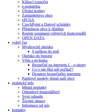
Klikací rozpočet
e-podatelna
Úřední hodiny
Zastupitelstvo obce
ePUSA
CzechPoint a Datové schránky
Příslušnost obce k úřadům
Registr oznámení veřejných funkcionářů
OPEN DATA
volný čas
Myslivecké okénko
S puškou do polí
Okénko do historie
Věda a technika
Bezpečně na internetu I. - e-shopy
Co o nás říká náš počítač?
Desatero bezpečného internetu
Papírové modely domů naší obce
praktické info
Místní poplatky
Odpadové hospodářství
Svoz odpadu
Životní situace
Informace od nás
kontakty