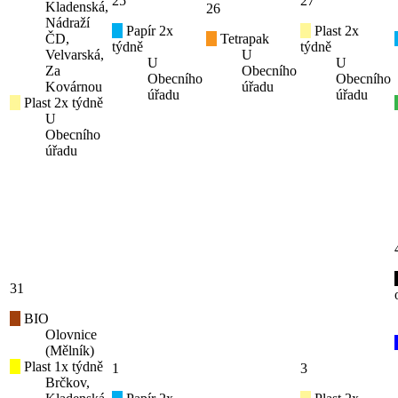
25
27
Kladenská,
26
Nádraží
Papír 2x
Plast 2x
ČD,
Tetrapak
týdně
týdně
Velvarská,
U
U
U
Za
Obecního
Obecního
Obecního
Kovárnou
úřadu
úřadu
úřadu
Plast 2x týdně
U
Obecního
úřadu
31
BIO
Olovnice
(Mělník)
Plast 1x týdně
1
3
Brčkov,