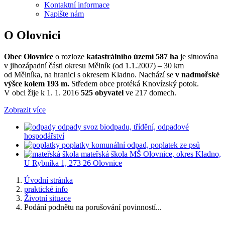
Kontaktní informace
Napište nám
O Olovnici
Obec Olovnice
o rozloze
katastrálního území 587 ha
je situována
v jihozápadní části okresu Mělník (od 1.1.2007) – 30 km
od Mělníka, na hranici s okresem Kladno. Nachází se
v nadmořské
výšce kolem 193 m.
Středem obce protéká Knovízský potok.
V obci žije k 1. 1. 2016
525 obyvatel
ve 217 domech.
Zobrazit více
odpady
svoz biodpadu, třídění, odpadové
hospodářství
poplatky
komunální odpad, poplatek ze psů
mateřská škola
MŠ Olovnice, okres Kladno,
U Rybníka 1, 273 26 Olovnice
Úvodní stránka
praktické info
Životní situace
Podání podnětu na porušování povinností...