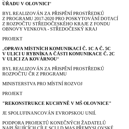
ÚŘADU V OLOVNICI
“
BYL REALIZOVÁN ZA PŘISPĚNÍ PROSTŘEDKŮ
Z PROGRAMU 2017-2020 PRO POSKYTOVÁNÍ DOTACÍ
Z ROZPOČTU STŘEDOČESKÉHO KRAJE Z FONDU
OBNOVY VENKOVA - STŘEDOČESKÝ KRAJ
PROJEKT
„
OPRAVA MÍSTNÍCH KOMUNIKACÍ Č. 1C A Č. 5C
V ULICI U RYBNÍKA A ČÁSTI KOMUNIKACE Č. 2C
V ULICI ZA KOVÁRNOU
“
BYL REALIZOVÁN ZA PŘISPĚNÍ PROSTŘEDKŮ
ROZPOČTU ČR Z PROGRAMU
MINISTERSTVA PRO MÍSTNÍ ROZVOJ
PROJEKT
"REKONSTRUKCE KUCHYNĚ V MŠ OLOVNICE"
JE SPOLUFINANCOVÁN EVROPSKOU UNIÍ.
PODPORA PROJEKTŮ KONEČNÝCH ŽADATELŮ
NAPLŇUJÍCÍCH CÍLE SCLLD MAS PŘEMYSLOVSKÉ