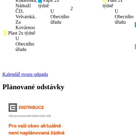
Kladenská,
Papír 2x
Plast 2x
Nádraží
týdně
týdně
2
ČD,
U
U
Velvarská,
Obecního
Obecního
Za
úřadu
úřadu
Kovárnou
Plast 2x týdně
U
Obecního
úřadu
Kalendář svozu odpadu
Plánované odstávky