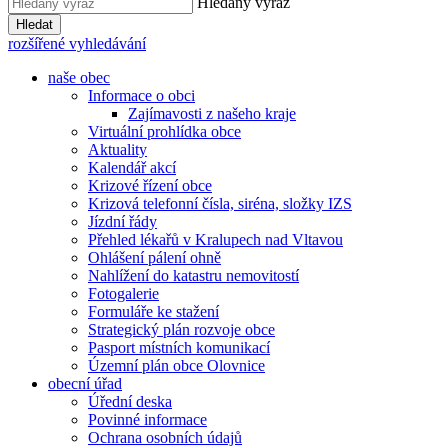
Hledaný výraz
Hledat
rozšířené vyhledávání
naše obec
Informace o obci
Zajímavosti z našeho kraje
Virtuální prohlídka obce
Aktuality
Kalendář akcí
Krizové řízení obce
Krizová telefonní čísla, siréna, složky IZS
Jízdní řády
Přehled lékařů v Kralupech nad Vltavou
Ohlášení pálení ohně
Nahlížení do katastru nemovitostí
Fotogalerie
Formuláře ke stažení
Strategický plán rozvoje obce
Pasport místních komunikací
Územní plán obce Olovnice
obecní úřad
Úřední deska
Povinné informace
Ochrana osobních údajů