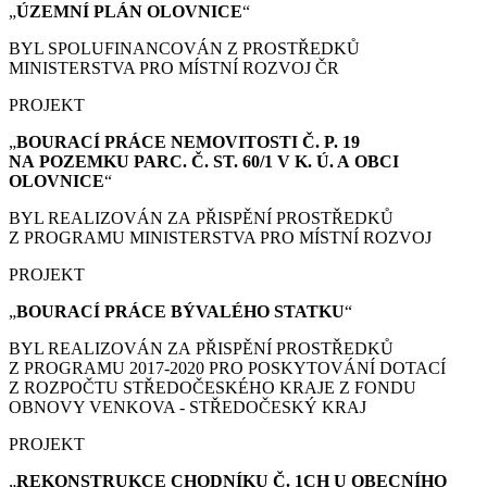
„
ÚZEMNÍ PLÁN
OLOVNICE
“
BYL SPOLUFINANCOVÁN Z PROSTŘEDKŮ
MINISTERSTVA PRO MÍSTNÍ ROZVOJ ČR
PROJEKT
„
BOURACÍ PRÁCE
NEMOVITOSTI Č. P. 19
NA POZEMKU PARC. Č. ST. 60/1 V K. Ú. A OBCI
OLOVNICE
“
BYL REALIZOVÁN ZA PŘISPĚNÍ PROSTŘEDKŮ
Z PROGRAMU MINISTERSTVA PRO MÍSTNÍ ROZVOJ
PROJEKT
„
BOURACÍ PRÁCE
BÝVALÉHO STATKU
“
BYL REALIZOVÁN ZA PŘISPĚNÍ PROSTŘEDKŮ
Z PROGRAMU 2017-2020 PRO POSKYTOVÁNÍ DOTACÍ
Z ROZPOČTU STŘEDOČESKÉHO KRAJE Z FONDU
OBNOVY VENKOVA - STŘEDOČESKÝ KRAJ
PROJEKT
„
REKONSTRUKCE CHODNÍKU Č. 1CH U OBECNÍHO