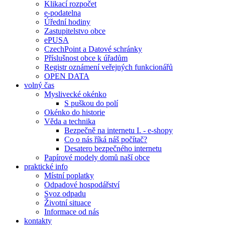
Klikací rozpočet
e-podatelna
Úřední hodiny
Zastupitelstvo obce
ePUSA
CzechPoint a Datové schránky
Příslušnost obce k úřadům
Registr oznámení veřejných funkcionářů
OPEN DATA
volný čas
Myslivecké okénko
S puškou do polí
Okénko do historie
Věda a technika
Bezpečně na internetu I. - e-shopy
Co o nás říká náš počítač?
Desatero bezpečného internetu
Papírové modely domů naší obce
praktické info
Místní poplatky
Odpadové hospodářství
Svoz odpadu
Životní situace
Informace od nás
kontakty