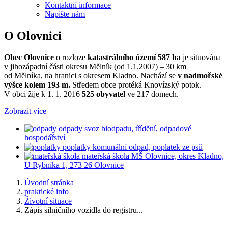
Kontaktní informace
Napište nám
O Olovnici
Obec Olovnice
o rozloze
katastrálního území 587 ha
je situována
v jihozápadní části okresu Mělník (od 1.1.2007) – 30 km
od Mělníka, na hranici s okresem Kladno. Nachází se
v nadmořské
výšce kolem 193 m.
Středem obce protéká Knovízský potok.
V obci žije k 1. 1. 2016
525 obyvatel
ve 217 domech.
Zobrazit více
odpady
svoz biodpadu, třídění, odpadové
hospodářství
poplatky
komunální odpad, poplatek ze psů
mateřská škola
MŠ Olovnice, okres Kladno,
U Rybníka 1, 273 26 Olovnice
Úvodní stránka
praktické info
Životní situace
Zápis silničního vozidla do registru...