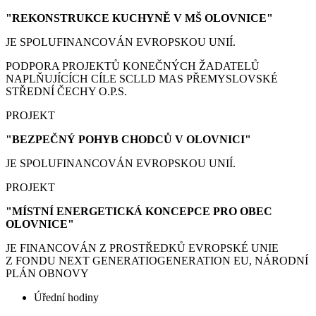
"REKONSTRUKCE KUCHYNĚ V MŠ OLOVNICE"
JE SPOLUFINANCOVÁN EVROPSKOU UNIÍ.
PODPORA PROJEKTŮ KONEČNÝCH ŽADATELŮ
NAPLŇUJÍCÍCH CÍLE SCLLD MAS PŘEMYSLOVSKÉ
STŘEDNÍ ČECHY O.P.S.
PROJEKT
"BEZPEČNÝ POHYB CHODCŮ V OLOVNICI"
JE SPOLUFINANCOVÁN EVROPSKOU UNIÍ.
PROJEKT
"MÍSTNÍ ENERGETICKÁ KONCEPCE PRO OBEC
OLOVNICE"
JE FINANCOVÁN Z PROSTŘEDKŮ EVROPSKÉ UNIE
Z FONDU NEXT GENERATIOGENERATION EU, NÁRODNÍ
PLÁN OBNOVY
Úřední hodiny