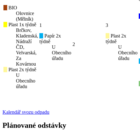
BIO
Olovnice
(Mělník)
Plast 1x týdně
1
3
Brčkov,
Kladenská,
Papír 2x
Plast 2x
Nádraží
týdně
týdně
2
ČD,
U
U
Velvarská,
Obecního
Obecního
Za
úřadu
úřadu
Kovárnou
Plast 2x týdně
U
Obecního
úřadu
Kalendář svozu odpadu
Plánované odstávky