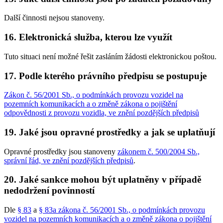
Další činnosti nejsou stanoveny.
16. Elektronická služba, kterou lze využít
Tuto situaci není možné řešit zasláním žádosti elektronickou poštou.
17. Podle kterého právního předpisu se postupuje
Zákon č. 56/2001 Sb., o podmínkách provozu vozidel na
pozemních komunikacích a o změně zákona o pojištění
odpovědnosti z provozu vozidla, ve znění pozdějších předpisů
19. Jaké jsou opravné prostředky a jak se uplatňují
Opravné prostředky jsou stanoveny
zákonem č. 500/2004 Sb.,
správní řád, ve znění pozdějších předpisů
.
20. Jaké sankce mohou být uplatněny v případě
nedodržení povinností
Dle
§ 83
a
§ 83a zákona č. 56/2001 Sb., o podmínkách provozu
vozidel na pozemních komunikacích a o změně zákona o pojištění