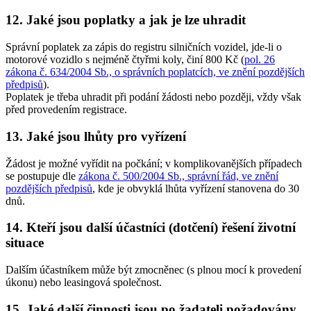
12. Jaké jsou poplatky a jak je lze uhradit
Správní poplatek za zápis do registru silničních vozidel, jde-li o
motorové vozidlo s nejméně čtyřmi koly, činí
800 Kč
(
pol. 26
zákona č. 634/2004 Sb., o správních poplatcích, ve znění pozdějších
předpisů
).
Poplatek je třeba uhradit při podání žádosti nebo později, vždy však
před provedením registrace.
13. Jaké jsou lhůty pro vyřízení
Žádost je možné vyřídit na počkání; v komplikovanějších případech
se postupuje dle
zákona č. 500/2004 Sb., správní řád, ve znění
pozdějších předpisů
, kde je obvyklá lhůta vyřízení stanovena do 30
dnů.
14. Kteří jsou další účastníci (dotčení) řešení životní
situace
Dalším účastníkem může být zmocněnec (s plnou mocí k provedení
úkonu) nebo leasingová společnost.
15. Jaké další činnosti jsou po žadateli požadovány