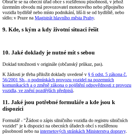
Obraťte se na obecní úřad obce s rozšířenou působností, v jehož
územním obvodu má provozovatel motorového nebo přípojného
vozidla bydliště nebo místo podnikání, liší-li se od bydliště, nebo
sídlo; v Praze na
Magistrát hlavního města Prahy
.
9. Kde, s kým a kdy životní situaci řešit
10. Jaké doklady je nutné mít s sebou
Doklad totožnosti v originále (občanský průkaz, pas).
K žádosti je třeba přiložit doklady uvedené v
§ 6 odst. 5 zákona č.
56/2001 Sb., o podmínkách provozu vozidel na pozemních
komunikacích a o změně zákona o pojištění odpovědnosti z provozu
vozidla, ve znění pozdějších předpisů
.
11. Jaké jsou potřebné formuláře a kde jsou k
dispozici
Formulář - "Žádost o zápis silničního vozidla do registru silničních
vozidel" je k dispozici na obecních úřadech obcí s rozšířenou
působností nebo na
internetových stránkách Ministerstva dopravy
.