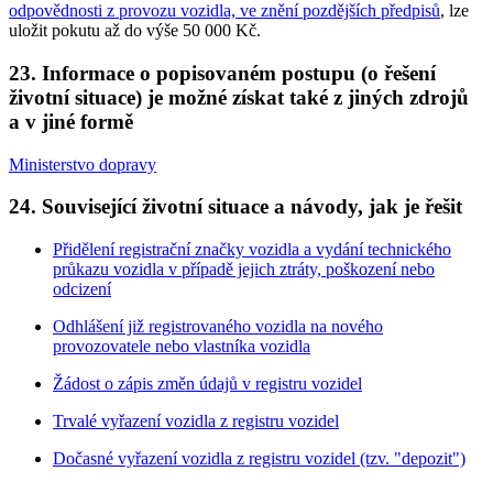
odpovědnosti z provozu vozidla, ve znění pozdějších předpisů
, lze
uložit pokutu až do výše 50 000 Kč.
23. Informace o popisovaném postupu (o řešení
životní situace) je možné získat také z jiných zdrojů
a v jiné formě
Ministerstvo dopravy
24. Související životní situace a návody, jak je řešit
Přidělení registrační značky vozidla a vydání technického
průkazu vozidla v případě jejich ztráty, poškození nebo
odcizení
Odhlášení již registrovaného vozidla na nového
provozovatele nebo vlastníka vozidla
Žádost o zápis změn údajů v registru vozidel
Trvalé vyřazení vozidla z registru vozidel
Dočasné vyřazení vozidla z registru vozidel (tzv. "depozit")