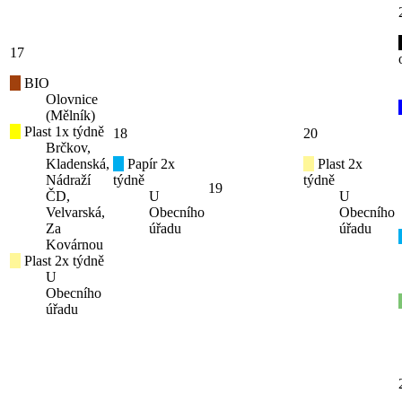
17
BIO
Olovnice
(Mělník)
Plast 1x týdně
18
20
Brčkov,
Kladenská,
Papír 2x
Plast 2x
Nádraží
týdně
týdně
19
ČD,
U
U
Velvarská,
Obecního
Obecního
Za
úřadu
úřadu
Kovárnou
Plast 2x týdně
U
Obecního
úřadu