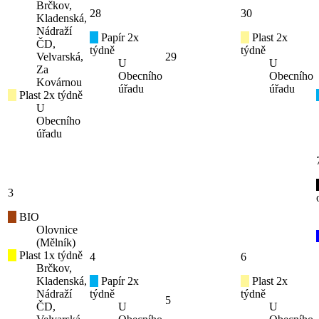
Brčkov,
28
30
Kladenská,
Nádraží
Papír 2x
Plast 2x
ČD,
týdně
týdně
Velvarská,
29
U
U
Za
Obecního
Obecního
Kovárnou
úřadu
úřadu
Plast 2x týdně
U
Obecního
úřadu
3
BIO
Olovnice
(Mělník)
Plast 1x týdně
4
6
Brčkov,
Kladenská,
Papír 2x
Plast 2x
Nádraží
týdně
týdně
5
ČD,
U
U