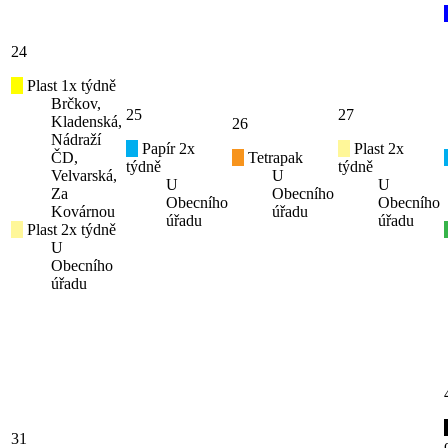
24
Plast 1x týdně
Brčkov,
25
27
Kladenská,
26
Nádraží
Papír 2x
Plast 2x
ČD,
Tetrapak
týdně
týdně
Velvarská,
U
U
U
Za
Obecního
Obecního
Obecního
Kovárnou
úřadu
úřadu
úřadu
Plast 2x týdně
U
Obecního
úřadu
31