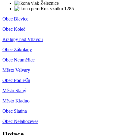
Železnice
Rok vzniku 1285
Obec Blevice
Obec Koleč
Kralupy nad Vltavou
Obec Zákolany
Obec Neuměřice
Město Velvary
Obec Podlešín
Město Slaný
Město Kladno
Obec Slatina
Obec Nelahozeves
Dotace