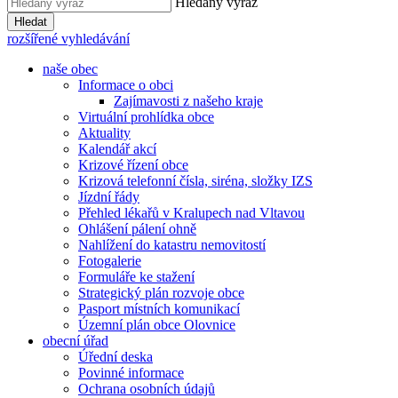
Hledaný výraz
Hledat
rozšířené vyhledávání
naše obec
Informace o obci
Zajímavosti z našeho kraje
Virtuální prohlídka obce
Aktuality
Kalendář akcí
Krizové řízení obce
Krizová telefonní čísla, siréna, složky IZS
Jízdní řády
Přehled lékařů v Kralupech nad Vltavou
Ohlášení pálení ohně
Nahlížení do katastru nemovitostí
Fotogalerie
Formuláře ke stažení
Strategický plán rozvoje obce
Pasport místních komunikací
Územní plán obce Olovnice
obecní úřad
Úřední deska
Povinné informace
Ochrana osobních údajů