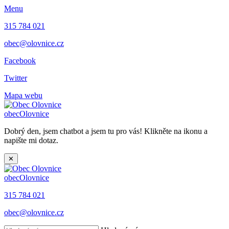
Menu
315 784 021
obec@olovnice.cz
Facebook
Twitter
Mapa webu
obec
Olovnice
Dobrý den, jsem chatbot a jsem tu pro vás! Klikněte na ikonu a
napište mi dotaz.
✕
obec
Olovnice
315 784 021
obec@olovnice.cz