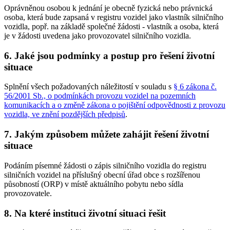
Oprávněnou osobou k jednání je obecně fyzická nebo právnická
osoba, která bude zapsaná v registru vozidel jako vlastník silničního
vozidla, popř. na základě společné žádosti - vlastník a osoba, která
je v žádosti uvedena jako provozovatel silničního vozidla.
6. Jaké jsou podmínky a postup pro řešení životní
situace
Splnění všech požadovaných náležitostí v souladu s
§ 6 zákona č.
56/2001 Sb., o podmínkách provozu vozidel na pozemních
komunikacích a o změně zákona o pojištění odpovědnosti z provozu
vozidla, ve znění pozdějších předpisů
.
7. Jakým způsobem můžete zahájit řešení životní
situace
Podáním písemné žádosti o zápis silničního vozidla do registru
silničních vozidel na příslušný obecní úřad obce s rozšířenou
působností (ORP) v místě aktuálního pobytu nebo sídla
provozovatele.
8. Na které instituci životní situaci řešit