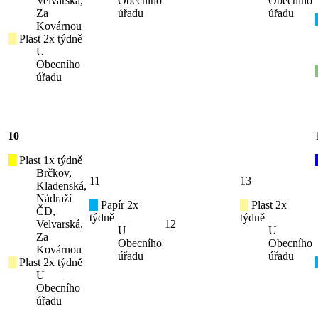
Velvarská,
Obecního
Obecního
Za
úřadu
úřadu
Kovárnou
Plast 2x týdně
U
Obecního
úřadu
10
Plast 1x týdně
Brčkov,
11
13
Kladenská,
Nádraží
Papír 2x
Plast 2x
ČD,
týdně
týdně
Velvarská,
12
U
U
Za
Obecního
Obecního
Kovárnou
úřadu
úřadu
Plast 2x týdně
U
Obecního
úřadu