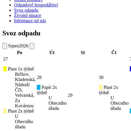
Odpadové hospodářství
Svoz odpadu
Životní situace
Informace od nás
Svoz odpadu
Srpen
2026
Po
Út
St
Čt
27
Plast 1x týdně
Brčkov,
28
30
Kladenská,
Nádraží
Papír 2x
Plast 2x
ČD,
týdně
týdně
Velvarská,
29
U
U
Za
Obecního
Obecního
Kovárnou
úřadu
úřadu
Plast 2x týdně
U
Obecního
úřadu