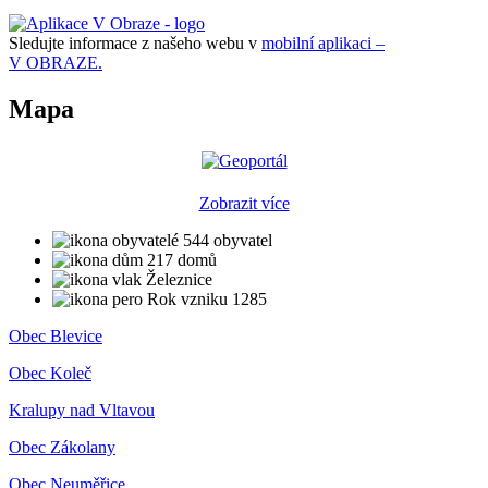
Sledujte informace z našeho webu v
mobilní aplikaci –
V OBRAZE.
Mapa
Zobrazit více
544 obyvatel
217 domů
Železnice
Rok vzniku 1285
Obec Blevice
Obec Koleč
Kralupy nad Vltavou
Obec Zákolany
Obec Neuměřice