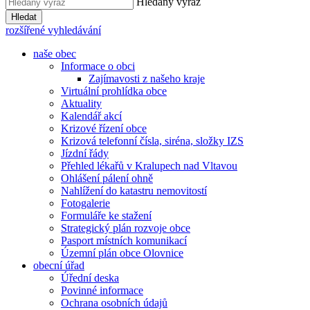
Hledaný výraz
Hledat
rozšířené vyhledávání
naše obec
Informace o obci
Zajímavosti z našeho kraje
Virtuální prohlídka obce
Aktuality
Kalendář akcí
Krizové řízení obce
Krizová telefonní čísla, siréna, složky IZS
Jízdní řády
Přehled lékařů v Kralupech nad Vltavou
Ohlášení pálení ohně
Nahlížení do katastru nemovitostí
Fotogalerie
Formuláře ke stažení
Strategický plán rozvoje obce
Pasport místních komunikací
Územní plán obce Olovnice
obecní úřad
Úřední deska
Povinné informace
Ochrana osobních údajů