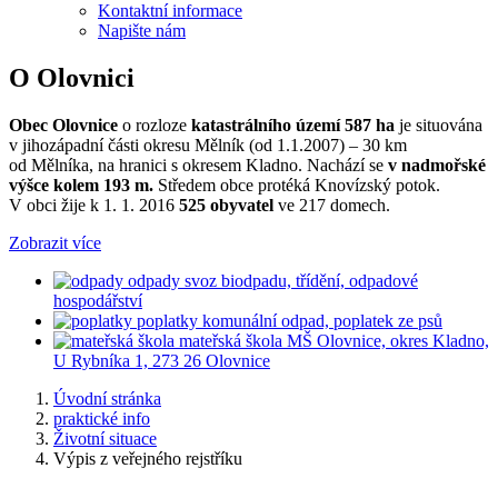
Kontaktní informace
Napište nám
O Olovnici
Obec Olovnice
o rozloze
katastrálního území 587 ha
je situována
v jihozápadní části okresu Mělník (od 1.1.2007) – 30 km
od Mělníka, na hranici s okresem Kladno. Nachází se
v nadmořské
výšce kolem 193 m.
Středem obce protéká Knovízský potok.
V obci žije k 1. 1. 2016
525 obyvatel
ve 217 domech.
Zobrazit více
odpady
svoz biodpadu, třídění, odpadové
hospodářství
poplatky
komunální odpad, poplatek ze psů
mateřská škola
MŠ Olovnice, okres Kladno,
U Rybníka 1, 273 26 Olovnice
Úvodní stránka
praktické info
Životní situace
Výpis z veřejného rejstříku