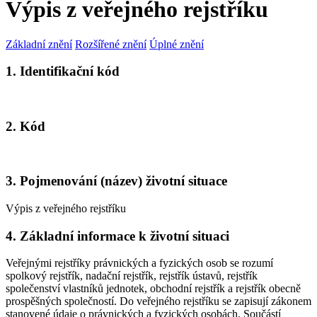
Výpis z veřejného rejstříku
Základní znění
Rozšířené znění
Úplné znění
1. Identifikační kód
2. Kód
3. Pojmenování (název) životní situace
Výpis z veřejného rejstříku
4. Základní informace k životní situaci
Veřejnými rejstříky právnických a fyzických osob se rozumí
spolkový rejstřík, nadační rejstřík, rejstřík ústavů, rejstřík
společenství vlastníků jednotek, obchodní rejstřík a rejstřík obecně
prospěšných společností. Do veřejného rejstříku se zapisují zákonem
stanovené údaje o právnických a fyzických osobách. Součástí