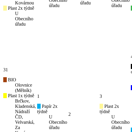
Obecního
Obecního
Kovárnou
úřadu
úřadu
úřadu
Plast 2x týdně
U
Obecního
úřadu
31
BIO
Olovnice
(Mělník)
Plast 1x týdně
1
3
Brčkov,
Kladenská,
Papír 2x
Plast 2x
Nádraží
týdně
týdně
2
ČD,
U
U
Velvarská,
Obecního
Obecního
Za
úřadu
úřadu