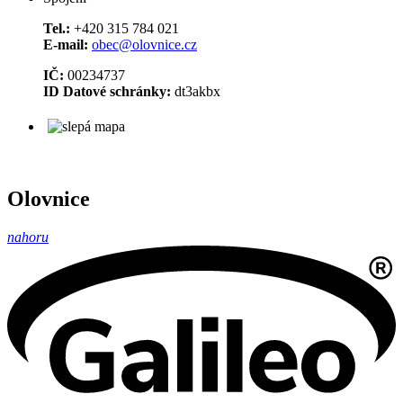
Tel.:
+420 315 784 021
E-mail:
obec@olovnice.cz
IČ:
00234737
ID Datové schránky:
dt3akbx
Olovnice
nahoru