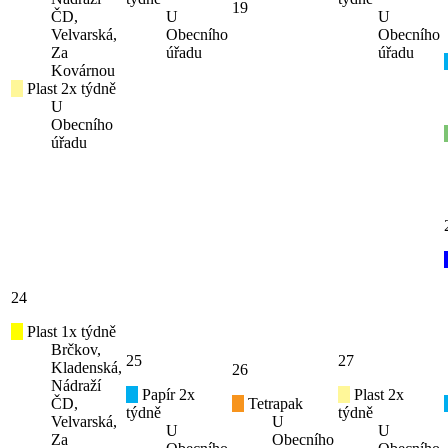
19
ČD,
U
U
Velvarská,
Obecního
Obecního
Za
úřadu
úřadu
Kovárnou
Plast 2x týdně
U
Obecního
úřadu
24
Plast 1x týdně
Brčkov,
25
27
Kladenská,
26
Nádraží
Papír 2x
Plast 2x
ČD,
Tetrapak
týdně
týdně
Velvarská,
U
U
U
Za
Obecního