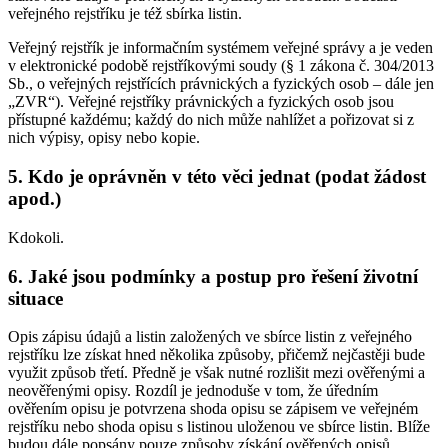
veřejného rejstříku je též sbírka listin.
Veřejný rejstřík je informačním systémem veřejné správy a je veden
v elektronické podobě rejstříkovými soudy (§ 1 zákona č. 304/2013
Sb., o veřejných rejstřících právnických a fyzických osob – dále jen
„ZVR“). Veřejné rejstříky právnických a fyzických osob jsou
přístupné každému; každý do nich může nahlížet a pořizovat si z
nich výpisy, opisy nebo kopie.
5. Kdo je oprávněn v této věci jednat (podat žádost
apod.)
Kdokoli.
6. Jaké jsou podmínky a postup pro řešení životní
situace
Opis zápisu údajů a listin založených ve sbírce listin z veřejného
rejstříku lze získat hned několika způsoby, přičemž nejčastěji bude
využit způsob třetí. Předně je však nutné rozlišit mezi ověřenými a
neověřenými opisy. Rozdíl je jednoduše v tom, že úředním
ověřením opisu je potvrzena shoda opisu se zápisem ve veřejném
rejstříku nebo shoda opisu s listinou uloženou ve sbírce listin. Blíže
budou dále popsány pouze způsoby získání ověřených opisů.