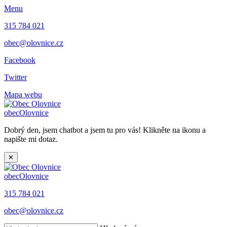
Menu
315 784 021
obec@olovnice.cz
Facebook
Twitter
Mapa webu
obec
Olovnice
Dobrý den, jsem chatbot a jsem tu pro vás! Klikněte na ikonu a
napište mi dotaz.
✕
obec
Olovnice
315 784 021
obec@olovnice.cz