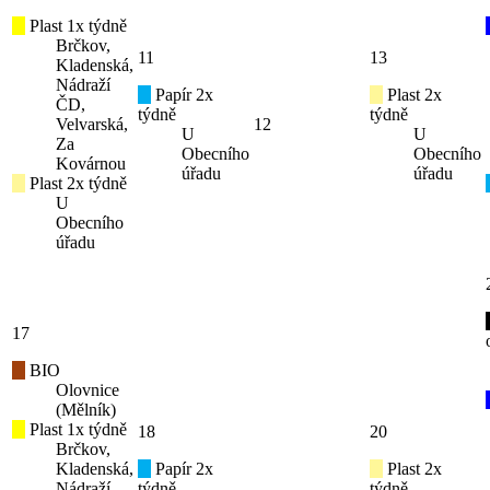
Plast 1x týdně
Brčkov,
11
13
Kladenská,
Nádraží
Papír 2x
Plast 2x
ČD,
týdně
týdně
Velvarská,
12
U
U
Za
Obecního
Obecního
Kovárnou
úřadu
úřadu
Plast 2x týdně
U
Obecního
úřadu
17
BIO
Olovnice
(Mělník)
Plast 1x týdně
18
20
Brčkov,
Kladenská,
Papír 2x
Plast 2x
Nádraží
týdně
týdně