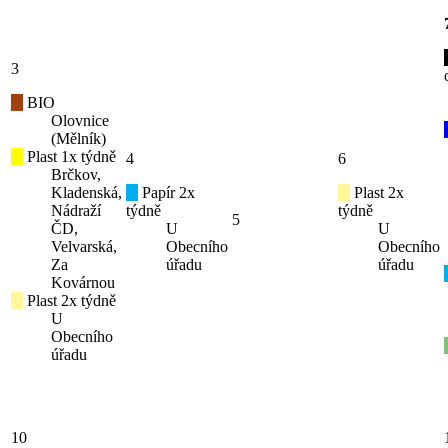
3
BIO
Olovnice
(Mělník)
Plast 1x týdně
4
6
Brčkov,
Kladenská,
Papír 2x
Plast 2x
Nádraží
týdně
týdně
5
ČD,
U
U
Velvarská,
Obecního
Obecního
Za
úřadu
úřadu
Kovárnou
Plast 2x týdně
U
Obecního
úřadu
10