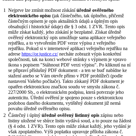
1
Nejprve lze zmínit možnost získání
úředně ověřeného
elektronického opisu
(jak částečného, tak úplného, přičemž
částečným opisem je opis aktuálních údajů a úplným opis
obsahující i historické údaje) dle § 3 odst. 1 ZVR. Tento opis
může získat každý, jeho získání je bezplatné. Získat úředně
ověřený elektronický opis umožňuje sama aplikace veřejného
rejstříku, a to vytvořením PDF verze výpisu z veřejného
rejstříku. Pokud si v internetové aplikaci veřejného rejstříku na
adrese
https://or.justice.cz/
necháte zobrazit výpis konkrétní
společnosti, tak na konci webové stránky s výpisem je vpravo
ikona s popisem "Stáhnout PDF verzi výpisu". Po kliknutí na ní
se připraví příslušný PDF dokument - a ten se buď nabídne ke
stažení anebo se Vám otevře přímo v PDF prohlížeči (podle
nastavení Vašeho počítače). Takto získaný PDF dokument je
opatřen elektronickou značkou soudu ve smyslu zákona č.
227/2000 Sb., o elektronickém podpisu, která potvrzuje jeho
autenticitu. Úřední ověření je spojeno pouze s elektronickou
podobou daného dokumentu, vytištěný dokument již nemá
povahu úředně ověřeného opisu.
2
Částečný i úplný
úředně ověřený listinný opis
zápisu nebo
listiny uložené ve sbírce listin vydává soud, a to pouze na žádost
(§ 4 odst. 1 ZVR). Tento opis může získat každý, jeho vydání je
však zpoplatněno. Výši poplatku upravuje příloha zákona č.