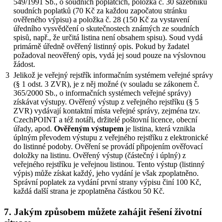
549/1991 Sb., o soudních poplatcích, položka č. 30 sazebníku
soudních poplatků (70 Kč za každou započatou stránku
ověřeného výpisu) a položka č. 28 (150 Kč za vystavení
úředního vysvědčení o skutečnostech známých ze soudních
spisů, např., že určitá listina není obsahem spisu). Soud vydá
primárně úředně ověřený listinný opis. Pokud by žadatel
požadoval neověřený opis, vydá jej soud pouze na výslovnou
žádost.
3
Jelikož je veřejný rejstřík informačním systémem veřejné správy
(§ 1 odst. 3 ZVR), je z něj možné (v souladu se zákonem č.
365/2000 Sb., o informačních systémech veřejné správy)
získávat výstupy. Ověřený výstup z veřejného rejstříku (§ 5
ZVR) vydávají kontaktní místa veřejné správy, zejména tzv.
CzechPOINT a též notáři, držitelé poštovní licence, obecní
úřady, apod.
Ověřeným výstupem
je listina, která vznikla
úplným převodem výstupu z veřejného rejstříku z elektronické
do listinné podoby. Ověření se provádí připojením ověřovací
doložky na listinu. Ověřený výstup (částečný i úplný) z
veřejného rejstříku je veřejnou listinou. Tento výstup (listinný
výpis) může získat každý, jeho vydání je však zpoplatněno.
Správní poplatek za vydání první strany výpisu činí 100 Kč,
každá další strana je zpoplatněna částkou 50 Kč.
7. Jakým způsobem můžete zahájit řešení životní