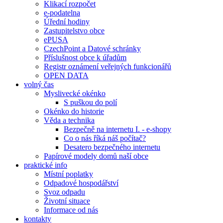
Klikací rozpočet
e-podatelna
Úřední hodiny
Zastupitelstvo obce
ePUSA
CzechPoint a Datové schránky
Příslušnost obce k úřadům
Registr oznámení veřejných funkcionářů
OPEN DATA
volný čas
Myslivecké okénko
S puškou do polí
Okénko do historie
Věda a technika
Bezpečně na internetu I. - e-shopy
Co o nás říká náš počítač?
Desatero bezpečného internetu
Papírové modely domů naší obce
praktické info
Místní poplatky
Odpadové hospodářství
Svoz odpadu
Životní situace
Informace od nás
kontakty