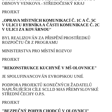
OBNOVY VENKOVA - STŘEDOČESKÝ KRAJ
PROJEKT
„
OPRAVA MÍSTNÍCH KOMUNIKACÍ Č. 1C A Č. 5C
V ULICI U RYBNÍKA A ČÁSTI KOMUNIKACE Č. 2C
V ULICI ZA KOVÁRNOU
“
BYL REALIZOVÁN ZA PŘISPĚNÍ PROSTŘEDKŮ
ROZPOČTU ČR Z PROGRAMU
MINISTERSTVA PRO MÍSTNÍ ROZVOJ
PROJEKT
"REKONSTRUKCE KUCHYNĚ V MŠ OLOVNICE"
JE SPOLUFINANCOVÁN EVROPSKOU UNIÍ.
PODPORA PROJEKTŮ KONEČNÝCH ŽADATELŮ
NAPLŇUJÍCÍCH CÍLE SCLLD MAS PŘEMYSLOVSKÉ
STŘEDNÍ ČECHY O.P.S.
PROJEKT
"BEZPEČNÝ POHYB CHODCŮ V OLOVNICI"