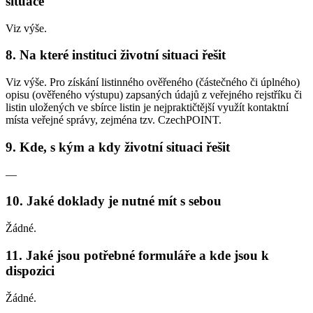
situace
Viz výše.
8. Na které instituci životní situaci řešit
Viz výše. Pro získání listinného ověřeného (částečného či úplného)
opisu (ověřeného výstupu) zapsaných údajů z veřejného rejstříku či
listin uložených ve sbírce listin je nejpraktičtější využít kontaktní
místa veřejné správy, zejména tzv. CzechPOINT.
9. Kde, s kým a kdy životní situaci řešit
—
10. Jaké doklady je nutné mít s sebou
Žádné.
11. Jaké jsou potřebné formuláře a kde jsou k
dispozici
Žádné.