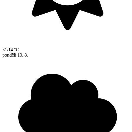
31/14 °C
pondělí
10. 8.