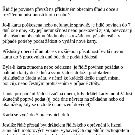
Řidič je povinen převzít na příslušném obecním úřadu obce s
rozšířenou působností kartu osobně.
Je-li karta poškozena nebo nefunguje správně, je řidič povinen do 7
dnů ode dne, kdy její nefunkčnost nebo poškození zjistil, odevzdat ji
příslušnému obecnímu úřadu obce s rozšířenou působností a v
případě potřeby podat žádost o vydání nové karty.
Příslušný obecní úřad obce s rozšířenou působností vydá novou
kartu do 5 pracovních dnů ode dne podání žádosti.
Byla-li karta ztracena nebo odcizena, je řidič povinen požádat o
náhradu karty do 7 dnů a svou žádost doložit protokolem
příslušného úřadu státu, v němž ke krádeži došlo (např. místní
policií), nebo čestným prohlášením v případě ztráty.
Lhůta pro podání žádosti začíná dnem, kdy držitel karty mohl žádost
skutečně poprvé podat (tj. ode dne návratu na základnu nebo od
okamžiku, kdy se o ztrátě či odcizení dověděl).
Karta se vydá do 5 pracovních dnů.
Jestliže řidič přestal být držitelem řidičského oprávnění k řízení
silničních motorových vozidel vybavených digitálním tachografem