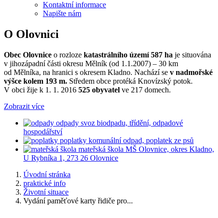
Kontaktní informace
Napište nám
O Olovnici
Obec Olovnice
o rozloze
katastrálního území 587 ha
je situována
v jihozápadní části okresu Mělník (od 1.1.2007) – 30 km
od Mělníka, na hranici s okresem Kladno. Nachází se
v nadmořské
výšce kolem 193 m.
Středem obce protéká Knovízský potok.
V obci žije k 1. 1. 2016
525 obyvatel
ve 217 domech.
Zobrazit více
odpady
svoz biodpadu, třídění, odpadové
hospodářství
poplatky
komunální odpad, poplatek ze psů
mateřská škola
MŠ Olovnice, okres Kladno,
U Rybníka 1, 273 26 Olovnice
Úvodní stránka
praktické info
Životní situace
Vydání paměťové karty řidiče pro...