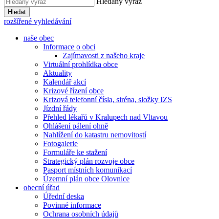
Hledaný výraz
Hledat
rozšířené vyhledávání
naše obec
Informace o obci
Zajímavosti z našeho kraje
Virtuální prohlídka obce
Aktuality
Kalendář akcí
Krizové řízení obce
Krizová telefonní čísla, siréna, složky IZS
Jízdní řády
Přehled lékařů v Kralupech nad Vltavou
Ohlášení pálení ohně
Nahlížení do katastru nemovitostí
Fotogalerie
Formuláře ke stažení
Strategický plán rozvoje obce
Pasport místních komunikací
Územní plán obce Olovnice
obecní úřad
Úřední deska
Povinné informace
Ochrana osobních údajů