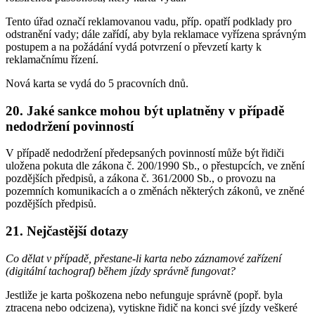
Tento úřad označí reklamovanou vadu, příp. opatří podklady pro
odstranění vady; dále zařídí, aby byla reklamace vyřízena správným
postupem a na požádání vydá potvrzení o převzetí karty k
reklamačnímu řízení.
Nová karta se vydá do 5 pracovních dnů.
20. Jaké sankce mohou být uplatněny v případě
nedodržení povinností
V případě nedodržení předepsaných povinností může být řidiči
uložena pokuta dle zákona č. 200/1990 Sb., o přestupcích, ve znění
pozdějších předpisů, a zákona č. 361/2000 Sb., o provozu na
pozemních komunikacích a o změnách některých zákonů, ve zněné
pozdějších předpisů.
21. Nejčastější dotazy
Co dělat v případě, přestane-li karta nebo záznamové zařízení
(digitální tachograf) během jízdy správně fungovat?
Jestliže je karta poškozena nebo nefunguje správně (popř. byla
ztracena nebo odcizena), vytiskne řidič na konci své jízdy veškeré