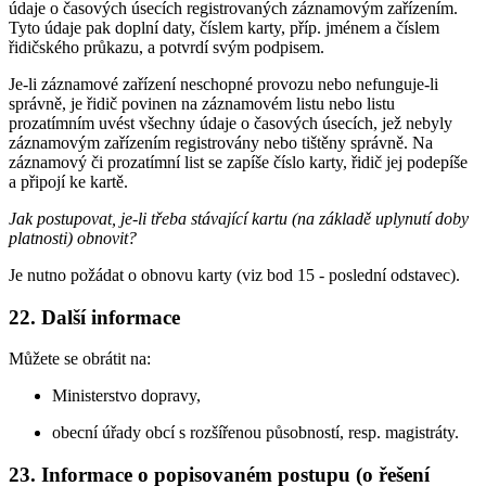
údaje o časových úsecích registrovaných záznamovým zařízením.
Tyto údaje pak doplní daty, číslem karty, příp. jménem a číslem
řidičského průkazu, a potvrdí svým podpisem.
Je-li záznamové zařízení neschopné provozu nebo nefunguje-li
správně, je řidič povinen na záznamovém listu nebo listu
prozatímním uvést všechny údaje o časových úsecích, jež nebyly
záznamovým zařízením registrovány nebo tištěny správně. Na
záznamový či prozatímní list se zapíše číslo karty, řidič jej podepíše
a připojí ke kartě.
Jak postupovat, je-li třeba stávající kartu (na základě uplynutí doby
platnosti) obnovit?
Je nutno požádat o obnovu karty (viz bod 15 - poslední odstavec).
22. Další informace
Můžete se obrátit na:
Ministerstvo dopravy,
obecní úřady obcí s rozšířenou působností, resp. magistráty.
23. Informace o popisovaném postupu (o řešení