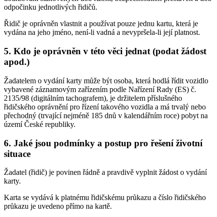
odpočinku jednotlivých řidičů.
Řidič je oprávněn vlastnit a používat pouze jednu kartu, která je
vydána na jeho jméno, není-li vadná a nevypršela-li její platnost.
5. Kdo je oprávněn v této věci jednat (podat žádost
apod.)
Žadatelem o vydání karty může být osoba, která hodlá řídit vozidlo
vybavené záznamovým zařízením podle Nařízení Rady (ES) č.
2135/98 (digitálním tachografem), je držitelem příslušného
řidičského oprávnění pro řízení takového vozidla a má trvalý nebo
přechodný (trvající nejméně 185 dnů v kalendářním roce) pobyt na
území České republiky.
6. Jaké jsou podmínky a postup pro řešení životní
situace
Žadatel (řidič) je povinen řádně a pravdivě vyplnit žádost o vydání
karty.
Karta se vydává k platnému řidičskému průkazu a číslo řidičského
průkazu je uvedeno přímo na kartě.