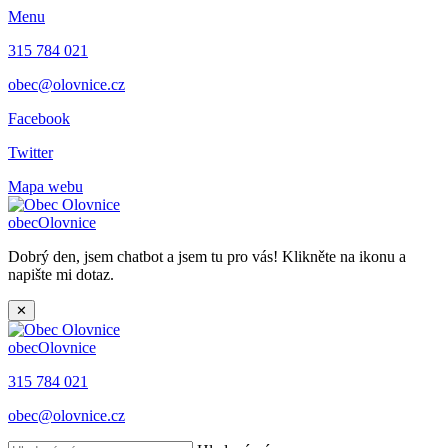
Menu
315 784 021
obec@olovnice.cz
Facebook
Twitter
Mapa webu
obec
Olovnice
Dobrý den, jsem chatbot a jsem tu pro vás! Klikněte na ikonu a
napište mi dotaz.
✕
obec
Olovnice
315 784 021
obec@olovnice.cz