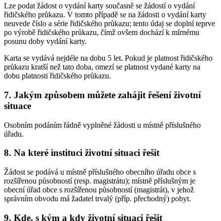
Lze podat žádost o vydání karty současně se žádostí o vydání
řidičského průkazu. V tomto případě se na žádosti o vydání karty
neuvede číslo a série řidičského průkazu; tento údaj se doplní teprve
po výrobě řidičského průkazu, čímž ovšem dochází k mírnému
posunu doby vydání karty.
Karta se vydává nejdéle na dobu 5 let. Pokud je platnost řidičského
průkazu kratší než tato doba, omezí se platnost vydané karty na
dobu platnosti řidičského průkazu.
7. Jakým způsobem můžete zahájit řešení životní
situace
Osobním podáním řádně vyplněné žádosti u místně příslušného
úřadu.
8. Na které instituci životní situaci řešit
Žádost se podává u místně příslušného obecního úřadu obce s
rozšířenou působností (resp. magistrátu); místně příslušným je
obecní úřad obce s rozšířenou působností (magistrát), v jehož
správním obvodu má žadatel trvalý (příp. přechodný) pobyt.
9. Kde, s kým a kdy životní situaci řešit