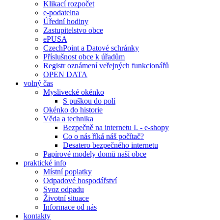
Klikací rozpočet
e-podatelna
Úřední hodiny
Zastupitelstvo obce
ePUSA
CzechPoint a Datové schránky
Příslušnost obce k úřadům
Registr oznámení veřejných funkcionářů
OPEN DATA
volný čas
Myslivecké okénko
S puškou do polí
Okénko do historie
Věda a technika
Bezpečně na internetu I. - e-shopy
Co o nás říká náš počítač?
Desatero bezpečného internetu
Papírové modely domů naší obce
praktické info
Místní poplatky
Odpadové hospodářství
Svoz odpadu
Životní situace
Informace od nás
kontakty