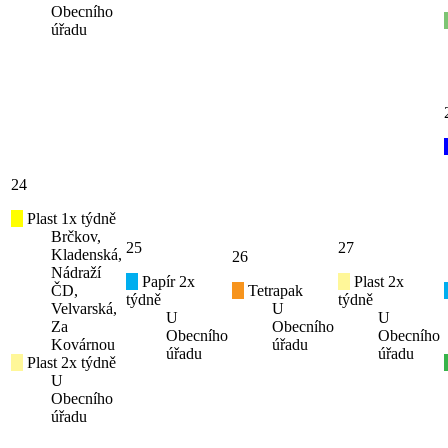
Obecního
úřadu
24
Plast 1x týdně
Brčkov,
25
27
Kladenská,
26
Nádraží
Papír 2x
Plast 2x
ČD,
Tetrapak
týdně
týdně
Velvarská,
U
U
U
Za
Obecního
Obecního
Obecního
Kovárnou
úřadu
úřadu
úřadu
Plast 2x týdně
U
Obecního
úřadu