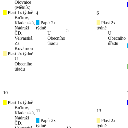
Olovnice
(Mělník)
Plast 1x týdně
4
6
Brčkov,
Kladenská,
Papír 2x
Plast 2x
Nádraží
týdně
týdně
5
ČD,
U
U
Velvarská,
Obecního
Obecního
Za
úřadu
úřadu
Kovárnou
Plast 2x týdně
U
Obecního
úřadu
10
Plast 1x týdně
Brčkov,
11
13
Kladenská,
Nádraží
Papír 2x
Plast 2x
ČD,
týdně
týdně