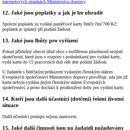
internetových stránkách Ministerstva dopravy
.
12. Jaké jsou poplatky a jak je lze uhradit
Správní poplatek za vydání paměťové karty řidiče činí 700 Kč;
poplatek je splatný při podání žádosti.
13. Jaké jsou lhůty pro vyřízení
Pokud příslušný obecní úřad obce s rozšířenou působností nezjistí
skutečnosti, které jsou v rozporu s podmínkami pro vydání karty,
vydá kartu do 15 pracovních dnů ode dne podání žádosti.
U žadatele s řidičským průkazem vydaným členským státem
Evropských společenství Ministerstvo dopravy prověřuje, zda jim již
karta nebyla vydána jiným členským státem Evropských
společenství, a proto dochází k prodloužení doby pro vydání karty.
14. Kteří jsou další účastníci (dotčení) řešení životní
situace
Další účastníci postupu nejsou stanoveni.
15. Jaké další činnosti jsou po žadateli požadovány