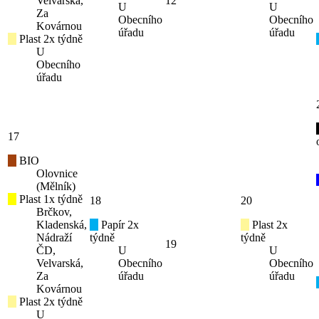
Velvarská,
12
U
U
Za
Obecního
Obecního
Kovárnou
úřadu
úřadu
Plast 2x týdně
U
Obecního
úřadu
17
BIO
Olovnice
(Mělník)
Plast 1x týdně
18
20
Brčkov,
Kladenská,
Papír 2x
Plast 2x
Nádraží
týdně
týdně
19
ČD,
U
U
Velvarská,
Obecního
Obecního
Za
úřadu
úřadu
Kovárnou
Plast 2x týdně
U