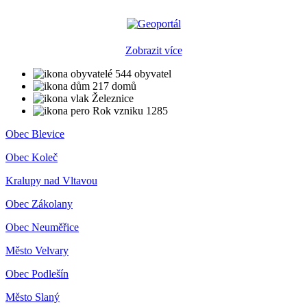
Zobrazit více
544 obyvatel
217 domů
Železnice
Rok vzniku 1285
Obec Blevice
Obec Koleč
Kralupy nad Vltavou
Obec Zákolany
Obec Neuměřice
Město Velvary
Obec Podlešín
Město Slaný