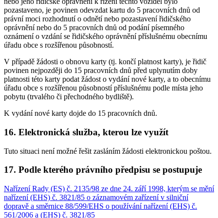
nebo jeho řidičské oprávnění k řízení těchto vozidel bylo
pozastaveno, je povinen odevzdat kartu do 5 pracovních dnů od
právní moci rozhodnutí o odnětí nebo pozastavení řidičského
oprávnění nebo do 5 pracovních dnů od podání písemného
oznámení o vzdání se řidičského oprávnění příslušnému obecnímu
úřadu obce s rozšířenou působností.
V případě žádosti o obnovu karty (tj. končí platnost karty), je řidič
povinen nejpozději do 15 pracovních dnů před uplynutím doby
platnosti této karty podat žádost o vydání nové karty, a to obecnímu
úřadu obce s rozšířenou působností příslušnému podle místa jeho
pobytu (trvalého či přechodného bydliště).
K vydání nové karty dojde do 15 pracovních dnů.
16. Elektronická služba, kterou lze využít
Tuto situaci není možné řešit zasláním žádosti elektronickou poštou.
17. Podle kterého právního předpisu se postupuje
Nařízení Rady (ES) č. 2135/98 ze dne 24. září 1998, kterým se mění
nařízení (EHS) č. 3821/85 o záznamovém zařízení v silniční
dopravě a směrnice 88/599/EHS o používání nařízení (EHS) č.
561/2006 a (EHS) č. 3821/85