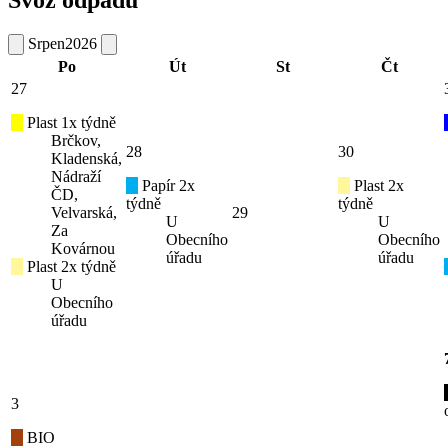
Svoz odpadu
Srpen
2026
Po
Út
St
Čt
27
Plast 1x týdně
Brčkov,
28
30
Kladenská,
Nádraží
Papír 2x
Plast 2x
ČD,
týdně
týdně
Velvarská,
29
U
U
Za
Obecního
Obecního
Kovárnou
úřadu
úřadu
Plast 2x týdně
U
Obecního
úřadu
3
BIO