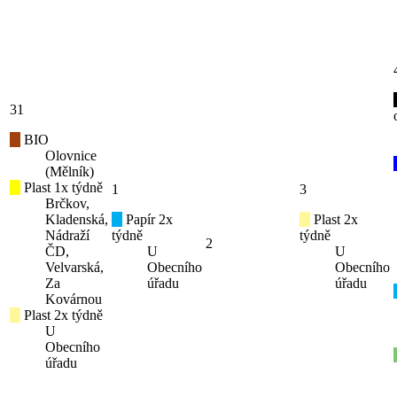
31
BIO
Olovnice
(Mělník)
Plast 1x týdně
1
3
Brčkov,
Kladenská,
Papír 2x
Plast 2x
Nádraží
týdně
týdně
2
ČD,
U
U
Velvarská,
Obecního
Obecního
Za
úřadu
úřadu
Kovárnou
Plast 2x týdně
U
Obecního
úřadu