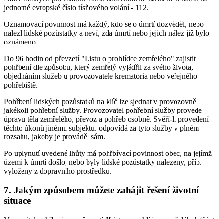
jednotné evropské číslo tísňového volání -
112
.
Oznamovací povinnost má každý, kdo se o úmrtí dozvěděl, nebo
nalezl lidské pozůstatky a neví, zda úmrtí nebo jejich nález již bylo
oznámeno.
Do 96 hodin od převzetí "Listu o prohlídce zemřelého" zajistit
pohřbení dle způsobu, který zemřelý vyjádřil za svého života,
objednáním služeb u provozovatele krematoria nebo veřejného
pohřebiště.
Pohřbení lidských pozůstatků na klíč lze sjednat v provozovně
jakékoli pohřební služby. Provozovatel pohřební služby provede
úpravu těla zemřelého, převoz a pohřeb osobně. Svěří-li provedení
těchto úkonů jinému subjektu, odpovídá za tyto služby v plném
rozsahu, jakoby je prováděl sám.
Po uplynutí uvedené lhůty má pohřbívací povinnost obec, na jejímž
území k úmrtí došlo, nebo byly lidské pozůstatky nalezeny, příp.
vyloženy z dopravního prostředku.
7. Jakým způsobem můžete zahájit řešení životní
situace