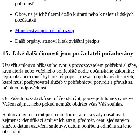
pohřebišť
Obce, na jejichž území došlo k úmrtí nebo k nálezu lidských
pozůstatků
Ministerstvo pro místní rozvoj
Další orgány, stanoví-li tak zvláštní předpis
15. Jaké další činnosti jsou po žadateli požadovány
Uzavřít smlouvu příkazního typu s provozovatelem pohřební služby,
krematoria nebo veřejného pohřebiště podle občanského zákoníku;
jejím obsahem musí být přesný popis a rozsah objednaných služeb,
které musí poskytovatel služeb v pohřebnictví potvrdit a převzít za
ně plnou odpovědnost.
Od Vašich požadavků se může odchýlit, pouze je-li to nezbytné ve
Vašem zájmu, nebo pokud nemůže obdržet včas Váš souhlas.
Smlouva by měla mít písemnou formu a musí vždy obsahovat
zejména: identifikaci smluvních stran, předmět, cenu sjednaných
služeb, datum uzavření smlouvy, datum pohřbu a odměnu za jeho
obstarání.