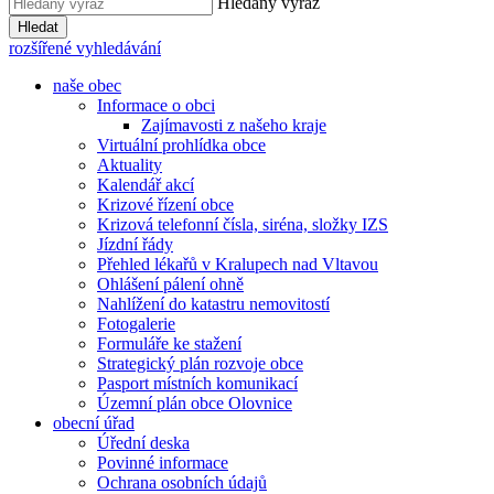
Hledaný výraz
Hledat
rozšířené vyhledávání
naše obec
Informace o obci
Zajímavosti z našeho kraje
Virtuální prohlídka obce
Aktuality
Kalendář akcí
Krizové řízení obce
Krizová telefonní čísla, siréna, složky IZS
Jízdní řády
Přehled lékařů v Kralupech nad Vltavou
Ohlášení pálení ohně
Nahlížení do katastru nemovitostí
Fotogalerie
Formuláře ke stažení
Strategický plán rozvoje obce
Pasport místních komunikací
Územní plán obce Olovnice
obecní úřad
Úřední deska
Povinné informace
Ochrana osobních údajů