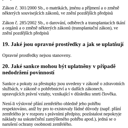
Zákon č. 301/2000 Sb., o matrikách, jménu a příjmení a o změně
některých souvisejících zákonů, ve znění pozdějších předpisů
Zákon č. 285/2002 Sb., o darování, odběrech a transplantacích tkání
a orgánů a o změně některých zákonů (transplantační zákon), ve
znění pozdějších předpisů
19. Jaké jsou opravné prostředky a jak se uplatňují
Opravné prostředky nejsou stanoveny.
20. Jaké sankce mohou být uplatněny v případě
nedodržení povinností
Sankce a pokuty za přestupky jsou uvedeny v zákoně o zdravotních
službách, v zákoně o pohřebnictví a v dalších zákonech,
upravujících právní vztahy, vznikající v důsledku smrti člověka.
Není-li výslovné přání zemřelého ohledně jeho pohřbu
respektováno, aniž by pro to existovaly řádné důvody (např. přání
zemřelého je v rozporu s právními předpisy, pozůstalost nepokryje
náklady na uskutečnění zamýšleného pohřbu apod.), jedná se o
narušení ochrany osobnosti zemřelého.