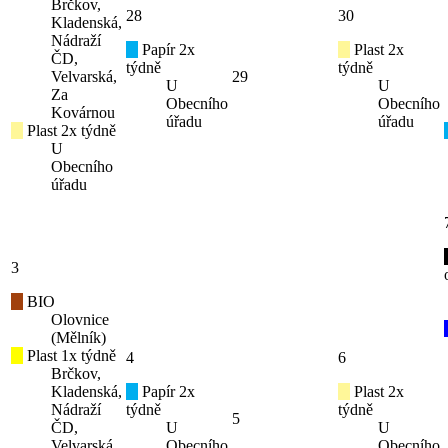
Brčkov,
28
30
Kladenská,
Nádraží
Papír 2x
Plast 2x
ČD,
týdně
týdně
Velvarská,
29
U
U
Za
Obecního
Obecního
Kovárnou
úřadu
úřadu
Plast 2x týdně
U
Obecního
úřadu
3
BIO
Olovnice
(Mělník)
Plast 1x týdně
4
6
Brčkov,
Kladenská,
Papír 2x
Plast 2x
Nádraží
týdně
týdně
5
ČD,
U
U
Velvarská,
Obecního
Obecního