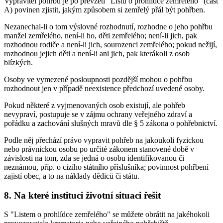
Vypravitel pohřbu je po převzetí "Listu o prohlídce zemřelého" (část
A) povinen zjistit, jakým způsobem si zemřelý přál být pohřben.
Nezanechal-li o tom výslovné rozhodnutí, rozhodne o jeho pohřbu
manžel zemřelého, není-li ho, děti zemřelého; není-li jich, pak
rozhodnou rodiče a není-li jich, sourozenci zemřelého; pokud nežijí,
rozhodnou jejich děti a není-li ani jich, pak kterákoli z osob
blízkých.
Osoby ve vymezené posloupnosti pozdější mohou o pohřbu
rozhodnout jen v případě neexistence předchozí uvedené osoby.
Pokud některé z vyjmenovaných osob existují, ale pohřeb
nevypraví, postupuje se v zájmu ochrany veřejného zdraví a
pořádku a zachování slušných mravů dle § 5 zákona o pohřebnictví.
Podle něj přechází právo vypravit pohřeb na jakoukoli fyzickou
nebo právnickou osobu po určité zákonem stanovené době v
závislosti na tom, zda se jedná o osobu identifikovanou či
neznámou, příp. o cizího státního příslušníka; povinnost pohřbení
zajistí obec, a to na náklady dědiců či státu.
8. Na které instituci životní situaci řešit
S "Listem o prohlídce zemřelého" se můžete obrátit na jakéhokoli