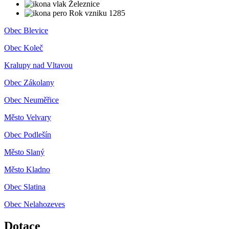
Železnice
Rok vzniku 1285
Obec Blevice
Obec Koleč
Kralupy nad Vltavou
Obec Zákolany
Obec Neuměřice
Město Velvary
Obec Podlešín
Město Slaný
Město Kladno
Obec Slatina
Obec Nelahozeves
Dotace