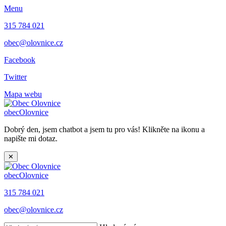
Menu
315 784 021
obec@olovnice.cz
Facebook
Twitter
Mapa webu
obec
Olovnice
Dobrý den, jsem chatbot a jsem tu pro vás! Klikněte na ikonu a
napište mi dotaz.
✕
obec
Olovnice
315 784 021
obec@olovnice.cz