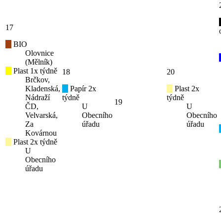
17
BIO
Olovnice
(Mělník)
Plast 1x týdně
18
20
Brčkov,
Kladenská,
Papír 2x
Plast 2x
Nádraží
týdně
týdně
19
ČD,
U
U
Velvarská,
Obecního
Obecního
Za
úřadu
úřadu
Kovárnou
Plast 2x týdně
U
Obecního
úřadu