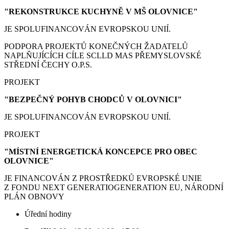
"REKONSTRUKCE KUCHYNĚ V MŠ OLOVNICE"
JE SPOLUFINANCOVÁN EVROPSKOU UNIÍ.
PODPORA PROJEKTŮ KONEČNÝCH ŽADATELŮ
NAPLŇUJÍCÍCH CÍLE SCLLD MAS PŘEMYSLOVSKÉ
STŘEDNÍ ČECHY O.P.S.
PROJEKT
"BEZPEČNÝ POHYB CHODCŮ V OLOVNICI"
JE SPOLUFINANCOVÁN EVROPSKOU UNIÍ.
PROJEKT
"MÍSTNÍ ENERGETICKÁ KONCEPCE PRO OBEC
OLOVNICE"
JE FINANCOVÁN Z PROSTŘEDKŮ EVROPSKÉ UNIE
Z FONDU NEXT GENERATIOGENERATION EU, NÁRODNÍ
PLÁN OBNOVY
Úřední hodiny