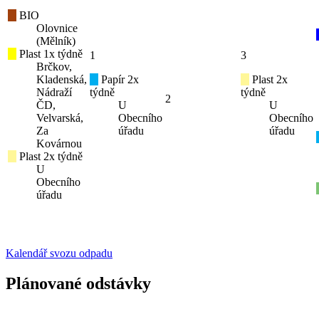
BIO
Olovnice
(Mělník)
Plast 1x týdně
1
3
Brčkov,
Kladenská,
Papír 2x
Plast 2x
Nádraží
týdně
týdně
2
ČD,
U
U
Velvarská,
Obecního
Obecního
Za
úřadu
úřadu
Kovárnou
Plast 2x týdně
U
Obecního
úřadu
Kalendář svozu odpadu
Plánované odstávky