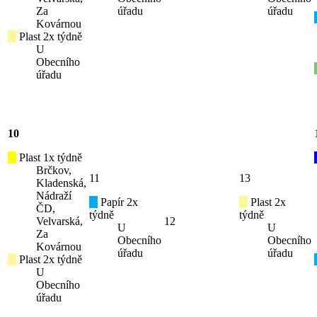
Za
úřadu
úřadu
Kovárnou
Plast 2x týdně
U
Obecního
úřadu
10
Plast 1x týdně
Brčkov,
11
13
Kladenská,
Nádraží
Papír 2x
Plast 2x
ČD,
týdně
týdně
Velvarská,
12
U
U
Za
Obecního
Obecního
Kovárnou
úřadu
úřadu
Plast 2x týdně
U
Obecního
úřadu