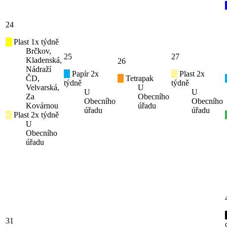
24
Plast 1x týdně
Brčkov,
25
27
Kladenská,
26
Nádraží
Papír 2x
Plast 2x
ČD,
Tetrapak
týdně
týdně
Velvarská,
U
U
U
Za
Obecního
Obecního
Obecního
Kovárnou
úřadu
úřadu
úřadu
Plast 2x týdně
U
Obecního
úřadu
31