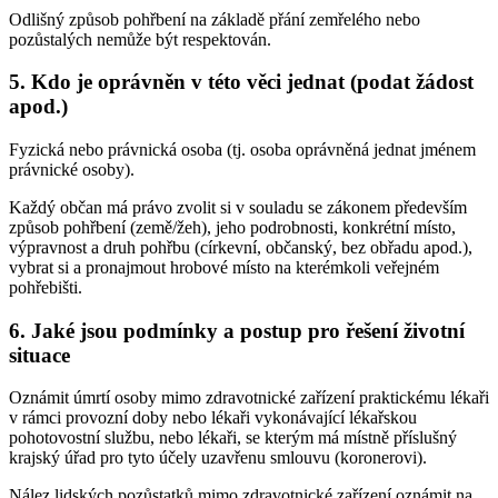
Odlišný způsob pohřbení na základě přání zemřelého nebo
pozůstalých nemůže být respektován.
5. Kdo je oprávněn v této věci jednat (podat žádost
apod.)
Fyzická nebo právnická osoba (tj. osoba oprávněná jednat jménem
právnické osoby).
Každý občan má právo zvolit si v souladu se zákonem především
způsob pohřbení (země/žeh), jeho podrobnosti, konkrétní místo,
výpravnost a druh pohřbu (církevní, občanský, bez obřadu apod.),
vybrat si a pronajmout hrobové místo na kterémkoli veřejném
pohřebišti.
6. Jaké jsou podmínky a postup pro řešení životní
situace
Oznámit úmrtí osoby mimo zdravotnické zařízení praktickému lékaři
v rámci provozní doby nebo lékaři vykonávající lékařskou
pohotovostní službu, nebo lékaři, se kterým má místně příslušný
krajský úřad pro tyto účely uzavřenu smlouvu (koronerovi).
Nález lidských pozůstatků mimo zdravotnické zařízení oznámit na