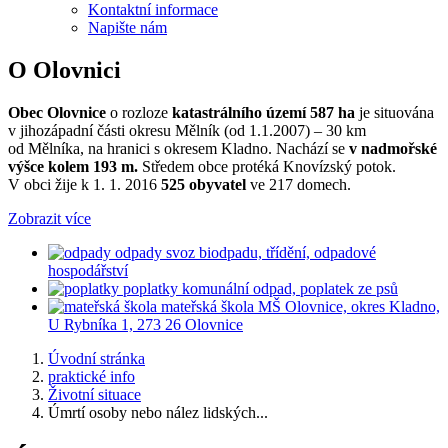
Kontaktní informace
Napište nám
O Olovnici
Obec Olovnice
o rozloze
katastrálního území 587 ha
je situována
v jihozápadní části okresu Mělník (od 1.1.2007) – 30 km
od Mělníka, na hranici s okresem Kladno. Nachází se
v nadmořské
výšce kolem 193 m.
Středem obce protéká Knovízský potok.
V obci žije k 1. 1. 2016
525 obyvatel
ve 217 domech.
Zobrazit více
odpady
svoz biodpadu, třídění, odpadové
hospodářství
poplatky
komunální odpad, poplatek ze psů
mateřská škola
MŠ Olovnice, okres Kladno,
U Rybníka 1, 273 26 Olovnice
Úvodní stránka
praktické info
Životní situace
Úmrtí osoby nebo nález lidských...