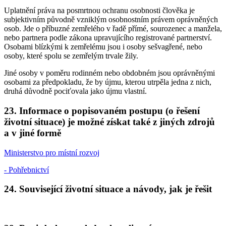
Uplatnění práva na posmrtnou ochranu osobnosti člověka je
subjektivním původně vzniklým osobnostním právem oprávněných
osob. Jde o příbuzné zemřelého v řadě přímé, sourozenec a manžela,
nebo partnera podle zákona upravujícího registrované partnerství.
Osobami blízkými k zemřelému jsou i osoby sešvagřené, nebo
osoby, které spolu se zemřelým trvale žily.
Jiné osoby v poměru rodinném nebo obdobném jsou oprávněnými
osobami za předpokladu, že by újmu, kterou utrpěla jedna z nich,
druhá důvodně pociťovala jako újmu vlastní.
23. Informace o popisovaném postupu (o řešení
životní situace) je možné získat také z jiných zdrojů
a v jiné formě
Ministerstvo pro místní rozvoj
- Pohřebnictví
24. Související životní situace a návody, jak je řešit