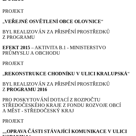
PROJEKT
„
VEŘEJNÉ OSVĚTLENÍ OBCE OLOVNICE
“
BYL REALIZOVÁN ZA PŘISPĚNÍ PROSTŘEDKŮ
Z PROGRAMU
EFEKT 2015
– AKTIVITA B.1 - MINISTERSTVO
PRŮMYSLU A OBCHODU
PROJEKT
„
REKONSTRUKCE CHODNÍKU V ULICI KRALUPSKÁ
“
BYL REALIZOVÁN ZA PŘISPĚNÍ PROSTŘEDKŮ
Z
PROGRAMU 2016
PRO POSKYTOVÁNÍ DOTACÍ Z ROZPOČTU
STŘEDOČESKÉHO KRAJE Z FONDU ROZVOJE OBCÍ
A MĚST - STŘEDOČESKÝ KRAJ
PROJEKT
„„
OPRAVA ČÁSTI STÁVAJÍCÍ KOMUNIKACE V ULICI