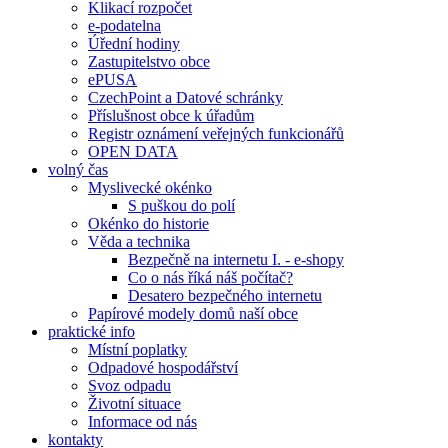
Klikací rozpočet
e-podatelna
Úřední hodiny
Zastupitelstvo obce
ePUSA
CzechPoint a Datové schránky
Příslušnost obce k úřadům
Registr oznámení veřejných funkcionářů
OPEN DATA
volný čas
Myslivecké okénko
S puškou do polí
Okénko do historie
Věda a technika
Bezpečně na internetu I. - e-shopy
Co o nás říká náš počítač?
Desatero bezpečného internetu
Papírové modely domů naší obce
praktické info
Místní poplatky
Odpadové hospodářství
Svoz odpadu
Životní situace
Informace od nás
kontakty