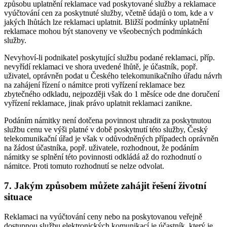
způsobu uplatnění reklamace vad poskytované služby a reklamace
vyúčtování cen za poskytnuté služby, včetně údajů o tom, kde a v
jakých lhůtách lze reklamaci uplatnit. Bližší podmínky uplatnění
reklamace mohou být stanoveny ve všeobecných podmínkách
služby.
Nevyhoví-li podnikatel poskytující službu podané reklamaci, příp.
nevyřídí reklamaci ve shora uvedené lhůtě, je účastník, popř.
uživatel, oprávněn podat u Českého telekomunikačního úřadu návrh
na zahájení řízení o námitce proti vyřízení reklamace bez
zbytečného odkladu, nejpozději však do 1 měsíce ode dne doručení
vyřízení reklamace, jinak právo uplatnit reklamaci zanikne.
Podáním námitky není dotčena povinnost uhradit za poskytnutou
službu cenu ve výši platné v době poskytnutí této služby, Český
telekomunikační úřad je však v odůvodněných případech oprávněn
na žádost účastníka, popř. uživatele, rozhodnout, že podáním
námitky se splnění této povinnosti odkládá až do rozhodnutí o
námitce. Proti tomuto rozhodnutí se nelze odvolat.
7. Jakým způsobem můžete zahájit řešení životní
situace
Reklamaci na vyúčtování ceny nebo na poskytovanou veřejně
dostupnou službu elektronických komunikací je účastník, který je