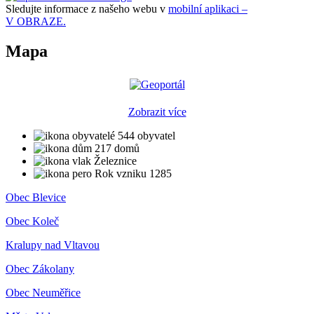
Sledujte informace z našeho webu v
mobilní aplikaci –
V OBRAZE.
Mapa
Zobrazit více
544 obyvatel
217 domů
Železnice
Rok vzniku 1285
Obec Blevice
Obec Koleč
Kralupy nad Vltavou
Obec Zákolany
Obec Neuměřice