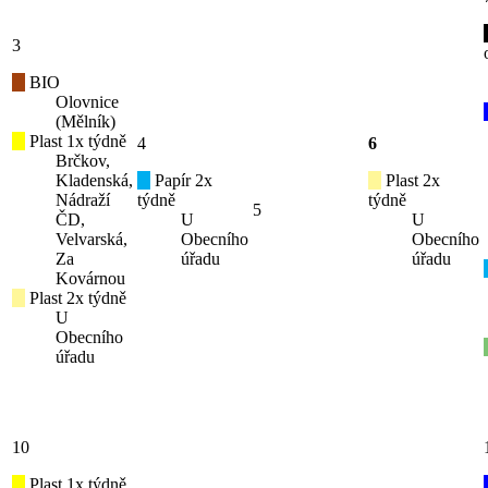
3
BIO
Olovnice
(Mělník)
Plast 1x týdně
4
6
Brčkov,
Kladenská,
Papír 2x
Plast 2x
Nádraží
týdně
týdně
5
ČD,
U
U
Velvarská,
Obecního
Obecního
Za
úřadu
úřadu
Kovárnou
Plast 2x týdně
U
Obecního
úřadu
10
Plast 1x týdně