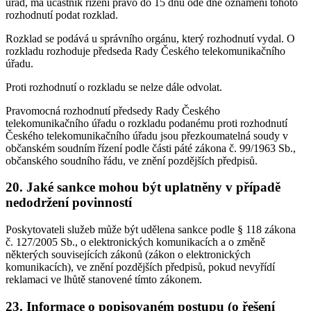
úřad, má účastník řízení právo do 15 dnů ode dne oznámení tohoto
rozhodnutí podat rozklad.
Rozklad se podává u správního orgánu, který rozhodnutí vydal. O
rozkladu rozhoduje předseda Rady Českého telekomunikačního
úřadu.
Proti rozhodnutí o rozkladu se nelze dále odvolat.
Pravomocná rozhodnutí předsedy Rady Českého
telekomunikačního úřadu o rozkladu podanému proti rozhodnutí
Českého telekomunikačního úřadu jsou přezkoumatelná soudy v
občanském soudním řízení podle části páté zákona č. 99/1963 Sb.,
občanského soudního řádu, ve znění pozdějších předpisů.
20. Jaké sankce mohou být uplatněny v případě
nedodržení povinností
Poskytovateli služeb může být udělena sankce podle § 118 zákona
č. 127/2005 Sb., o elektronických komunikacích a o změně
některých souvisejících zákonů (zákon o elektronických
komunikacích), ve znění pozdějších předpisů, pokud nevyřídí
reklamaci ve lhůtě stanovené tímto zákonem.
23. Informace o popisovaném postupu (o řešení