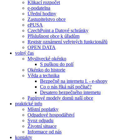
Klikací rozpočet
e-podatelna
Úřední hodiny
Zastupitelstvo obce
ePUSA
CzechPoint a Datové schránky
Příslušnost obce k úřadům
Registr oznámení veřejných funkcionářů
OPEN DATA
volný čas
Myslivecké okénko
S puškou do polí
Okénko do historie
Věda a technika
Bezpečně na internetu I. - e-shopy
Co o nás říká náš počítač?
Desatero bezpečného internetu
Papírové modely domů naší obce
praktické info
Místní poplatky
Odpadové hospodářství
Svoz odpadu
Životní situace
Informace od nás
kontakty