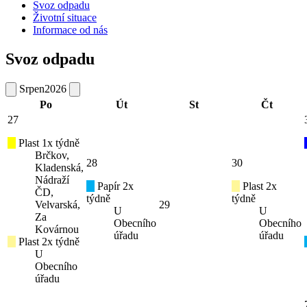
Svoz odpadu
Životní situace
Informace od nás
Svoz odpadu
Srpen
2026
Po
Út
St
Čt
27
Plast 1x týdně
Brčkov,
28
30
Kladenská,
Nádraží
Papír 2x
Plast 2x
ČD,
týdně
týdně
Velvarská,
29
U
U
Za
Obecního
Obecního
Kovárnou
úřadu
úřadu
Plast 2x týdně
U
Obecního
úřadu