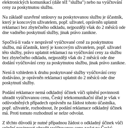
elektronických komunikací (dále též "služba") nebo na vyúčtování
ceny za poskytnutou službu.
Na základě uzavřené smlouvy na poskytovanou službu je účastník,
který je koncovým uživatelem, popř. uživatel, oprávněn uplatnit
reklamaci bez zbytečného odkladu, nejpozději však do 2 měsíců ode
dne vadného poskytnutí služby, jinak právo zanikne.
Spočívá-li vada v nesprávně vyúčtované ceně za poskytnutou
službu, má účastník, který je koncovým uživatelem, popř. uživatel
této služby, právo uplatnit reklamaci na vyúčtování ceny za službu
bez zbytečného odkladu, nejpozději však do 2 měsíců ode dne
dodání vyúčtování ceny za poskytnutou službu, jinak právo zanikne.
Není-li vzhledem k druhu poskytované služby vyúčtování ceny
dodáváno, je oprávněn reklamaci uplatnit do 2 měsíců ode dne
poskytnutí služby.
Podání reklamace nemá odkladný účinek vůči splnění povinnosti
uhradit vyúčtovanou cenu, Český telekomunikační úřad je však v
odůvodněných případech oprávněn na žádost tohoto účastníka,
popř. uživatele, rozhodnout, že podání reklamace odkladný účinek
má. Proti tomuto rozhodnutí se nelze odvolat.
Z těchto důvodů je nutné případnou žádost o odkladný účinek vůči
splnění povinnosti uhradit vyúčtovanou cenu zaslat na Český