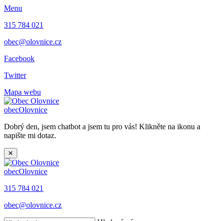
Menu
315 784 021
obec@olovnice.cz
Facebook
Twitter
Mapa webu
obec
Olovnice
Dobrý den, jsem chatbot a jsem tu pro vás! Klikněte na ikonu a
napište mi dotaz.
✕
obec
Olovnice
315 784 021
obec@olovnice.cz