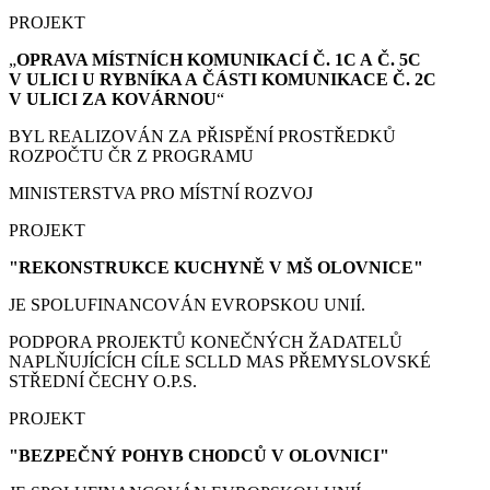
PROJEKT
„
OPRAVA MÍSTNÍCH KOMUNIKACÍ Č. 1C A Č. 5C
V ULICI U RYBNÍKA A ČÁSTI KOMUNIKACE Č. 2C
V ULICI ZA KOVÁRNOU
“
BYL REALIZOVÁN ZA PŘISPĚNÍ PROSTŘEDKŮ
ROZPOČTU ČR Z PROGRAMU
MINISTERSTVA PRO MÍSTNÍ ROZVOJ
PROJEKT
"REKONSTRUKCE KUCHYNĚ V MŠ OLOVNICE"
JE SPOLUFINANCOVÁN EVROPSKOU UNIÍ.
PODPORA PROJEKTŮ KONEČNÝCH ŽADATELŮ
NAPLŇUJÍCÍCH CÍLE SCLLD MAS PŘEMYSLOVSKÉ
STŘEDNÍ ČECHY O.P.S.
PROJEKT
"BEZPEČNÝ POHYB CHODCŮ V OLOVNICI"