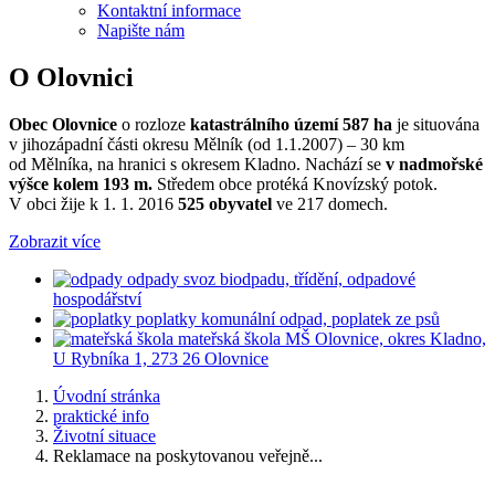
Kontaktní informace
Napište nám
O Olovnici
Obec Olovnice
o rozloze
katastrálního území 587 ha
je situována
v jihozápadní části okresu Mělník (od 1.1.2007) – 30 km
od Mělníka, na hranici s okresem Kladno. Nachází se
v nadmořské
výšce kolem 193 m.
Středem obce protéká Knovízský potok.
V obci žije k 1. 1. 2016
525 obyvatel
ve 217 domech.
Zobrazit více
odpady
svoz biodpadu, třídění, odpadové
hospodářství
poplatky
komunální odpad, poplatek ze psů
mateřská škola
MŠ Olovnice, okres Kladno,
U Rybníka 1, 273 26 Olovnice
Úvodní stránka
praktické info
Životní situace
Reklamace na poskytovanou veřejně...