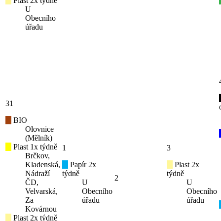
Plast 2x týdně
U
Obecního
úřadu
31
BIO
Olovnice
(Mělník)
Plast 1x týdně
1
3
Brčkov,
Kladenská,
Papír 2x
Plast 2x
Nádraží
týdně
týdně
2
ČD,
U
U
Velvarská,
Obecního
Obecního
Za
úřadu
úřadu
Kovárnou
Plast 2x týdně