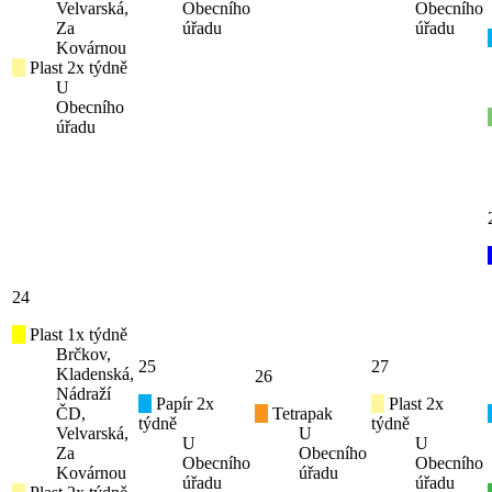
Velvarská,
Obecního
Obecního
Za
úřadu
úřadu
Kovárnou
Plast 2x týdně
U
Obecního
úřadu
24
Plast 1x týdně
Brčkov,
25
27
Kladenská,
26
Nádraží
Papír 2x
Plast 2x
ČD,
Tetrapak
týdně
týdně
Velvarská,
U
U
U
Za
Obecního
Obecního
Obecního
Kovárnou
úřadu
úřadu
úřadu