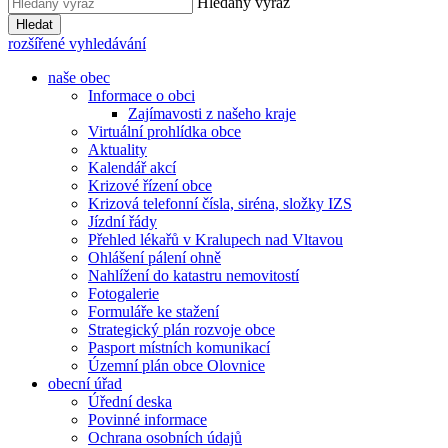
Hledaný výraz
Hledat
rozšířené vyhledávání
naše obec
Informace o obci
Zajímavosti z našeho kraje
Virtuální prohlídka obce
Aktuality
Kalendář akcí
Krizové řízení obce
Krizová telefonní čísla, siréna, složky IZS
Jízdní řády
Přehled lékařů v Kralupech nad Vltavou
Ohlášení pálení ohně
Nahlížení do katastru nemovitostí
Fotogalerie
Formuláře ke stažení
Strategický plán rozvoje obce
Pasport místních komunikací
Územní plán obce Olovnice
obecní úřad
Úřední deska
Povinné informace
Ochrana osobních údajů