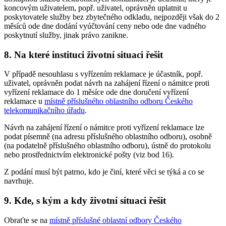
koncovým uživatelem, popř. uživatel, oprávněn uplatnit u
poskytovatele služby bez zbytečného odkladu, nejpozději však do 2
měsíců ode dne dodání vyúčtování ceny nebo ode dne vadného
poskytnutí služby, jinak právo zanikne.
8. Na které instituci životní situaci řešit
V případě nesouhlasu s vyřízením reklamace je účastník, popř.
uživatel, oprávněn podat návrh na zahájení řízení o námitce proti
vyřízení reklamace do 1 měsíce ode dne doručení vyřízení
reklamace u
místně příslušného oblastního odboru Českého
telekomunikačního úřadu
.
Návrh na zahájení řízení o námitce proti vyřízení reklamace lze
podat písemně (na adresu příslušného oblastního odboru), osobně
(na podatelně příslušného oblastního odboru), ústně do protokolu
nebo prostřednictvím elektronické pošty (viz bod 16).
Z podání musí být patrno, kdo je činí, které věci se týká a co se
navrhuje.
9. Kde, s kým a kdy životní situaci řešit
Obraťte se na
místně příslušné oblastní odbory Českého