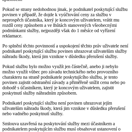
Pokud se strany nedohodnou jinak, je podnikatel poskytující službu
povinen v případě, že dojde k vyúčtování ceny za službu v
neprospěch účastníka, který je koncovým uživatelem, vrátit mu
rozdíl ceny způsobem a ve lhůtách stanovených všeobecnými
podmínkami služby, nejpozději však do 1 měsíce od vyřízení
reklamace.
Po splnění těchto povinností a uspokojení těchto práv uživatele není
podnikatel poskytující službu povinen uhrazovat uživatelům služby
náhradu škody, která jim vznikne v důsledku přerušení služby.
Pokud službu bylo možno využít jen částečně, anebo ji nebylo
možno využít vůbec pro závadu technického nebo provozního
charakteru na straně podnikatele poskytujícího službu, je tento
povinen zajistit odstranění závady a přiměřeně snížit cenu nebo po
dohodě s účastníkem, který je koncovým uživatelem, zajistit
poskytnutí služby náhradním způsobem.
Podnikatel poskytující službu není povinen uhrazovat jejím
uživatelům náhradu škody, která jim vznikne v důsledku přerušení
nebo vadného poskytnutí služby.
Smlouva uzavřená na poskytování služby mezi účastníkem a
podnikatelem poskytujícím službu musí obsahovat ustanovení o