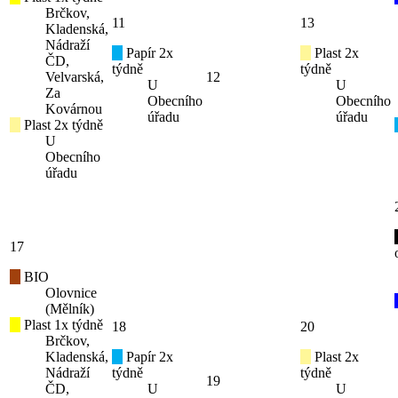
Brčkov,
11
13
Kladenská,
Nádraží
Papír 2x
Plast 2x
ČD,
týdně
týdně
Velvarská,
12
U
U
Za
Obecního
Obecního
Kovárnou
úřadu
úřadu
Plast 2x týdně
U
Obecního
úřadu
17
BIO
Olovnice
(Mělník)
Plast 1x týdně
18
20
Brčkov,
Kladenská,
Papír 2x
Plast 2x
Nádraží
týdně
týdně
19
ČD,
U
U