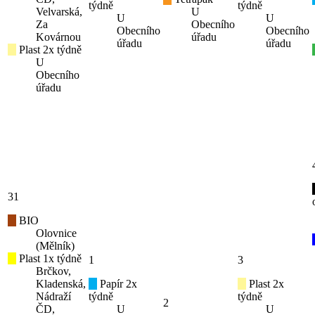
týdně
týdně
Velvarská,
U
U
U
Za
Obecního
Obecního
Obecního
Kovárnou
úřadu
úřadu
úřadu
Plast 2x týdně
U
Obecního
úřadu
31
BIO
Olovnice
(Mělník)
Plast 1x týdně
1
3
Brčkov,
Kladenská,
Papír 2x
Plast 2x
Nádraží
týdně
týdně
2
ČD,
U
U