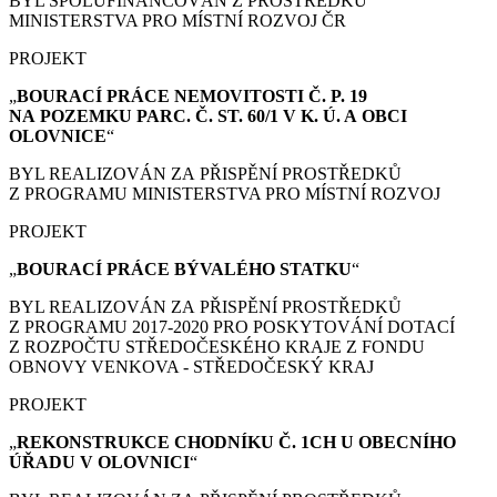
BYL SPOLUFINANCOVÁN Z PROSTŘEDKŮ
MINISTERSTVA PRO MÍSTNÍ ROZVOJ ČR
PROJEKT
„
BOURACÍ PRÁCE
NEMOVITOSTI Č. P. 19
NA POZEMKU PARC. Č. ST. 60/1 V K. Ú. A OBCI
OLOVNICE
“
BYL REALIZOVÁN ZA PŘISPĚNÍ PROSTŘEDKŮ
Z PROGRAMU MINISTERSTVA PRO MÍSTNÍ ROZVOJ
PROJEKT
„
BOURACÍ PRÁCE
BÝVALÉHO STATKU
“
BYL REALIZOVÁN ZA PŘISPĚNÍ PROSTŘEDKŮ
Z PROGRAMU 2017-2020 PRO POSKYTOVÁNÍ DOTACÍ
Z ROZPOČTU STŘEDOČESKÉHO KRAJE Z FONDU
OBNOVY VENKOVA - STŘEDOČESKÝ KRAJ
PROJEKT
„
REKONSTRUKCE CHODNÍKU Č. 1CH U OBECNÍHO
ÚŘADU V OLOVNICI
“