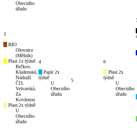
Obecního
úřadu
3
BIO
Olovnice
(Mělník)
Plast 1x týdně
4
6
Brčkov,
Kladenská,
Papír 2x
Plast 2x
Nádraží
týdně
týdně
5
ČD,
U
U
Velvarská,
Obecního
Obecního
Za
úřadu
úřadu
Kovárnou
Plast 2x týdně
U
Obecního
úřadu