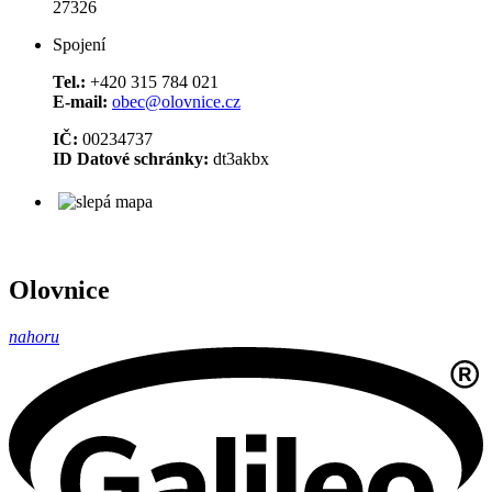
27326
Spojení
Tel.:
+420 315 784 021
E-mail:
obec@olovnice.cz
IČ:
00234737
ID Datové schránky:
dt3akbx
Olovnice
nahoru