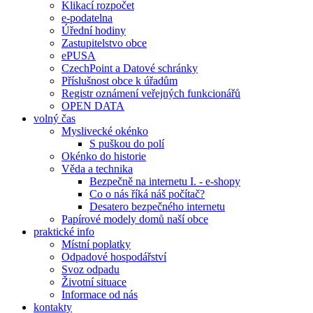
Klikací rozpočet
e-podatelna
Úřední hodiny
Zastupitelstvo obce
ePUSA
CzechPoint a Datové schránky
Příslušnost obce k úřadům
Registr oznámení veřejných funkcionářů
OPEN DATA
volný čas
Myslivecké okénko
S puškou do polí
Okénko do historie
Věda a technika
Bezpečně na internetu I. - e-shopy
Co o nás říká náš počítač?
Desatero bezpečného internetu
Papírové modely domů naší obce
praktické info
Místní poplatky
Odpadové hospodářství
Svoz odpadu
Životní situace
Informace od nás
kontakty