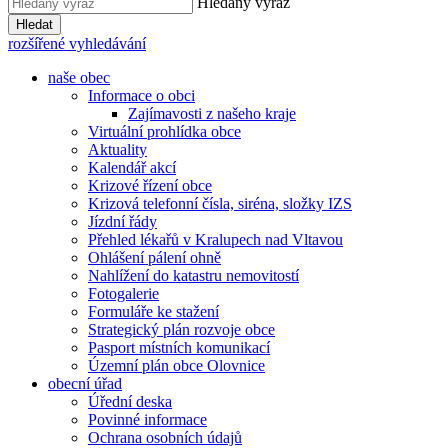
Hledaný výraz
Hledat
rozšířené vyhledávání
naše obec
Informace o obci
Zajímavosti z našeho kraje
Virtuální prohlídka obce
Aktuality
Kalendář akcí
Krizové řízení obce
Krizová telefonní čísla, siréna, složky IZS
Jízdní řády
Přehled lékařů v Kralupech nad Vltavou
Ohlášení pálení ohně
Nahlížení do katastru nemovitostí
Fotogalerie
Formuláře ke stažení
Strategický plán rozvoje obce
Pasport místních komunikací
Územní plán obce Olovnice
obecní úřad
Úřední deska
Povinné informace
Ochrana osobních údajů