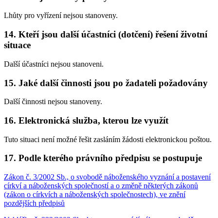
Lhůty pro vyřízení nejsou stanoveny.
14. Kteří jsou další účastníci (dotčení) řešení životní
situace
Další účastníci nejsou stanoveni.
15. Jaké další činnosti jsou po žadateli požadovány
Další činnosti nejsou stanoveny.
16. Elektronická služba, kterou lze využít
Tuto situaci není možné řešit zasláním žádosti elektronickou poštou.
17. Podle kterého právního předpisu se postupuje
Zákon č. 3/2002 Sb., o svobodě náboženského vyznání a postavení
církví a náboženských společností a o změně některých zákonů
(zákon o církvích a náboženských společnostech), ve znění
pozdějších předpisů