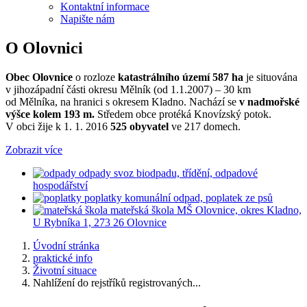
Kontaktní informace
Napište nám
O Olovnici
Obec Olovnice
o rozloze
katastrálního území 587 ha
je situována
v jihozápadní části okresu Mělník (od 1.1.2007) – 30 km
od Mělníka, na hranici s okresem Kladno. Nachází se
v nadmořské
výšce kolem 193 m.
Středem obce protéká Knovízský potok.
V obci žije k 1. 1. 2016
525 obyvatel
ve 217 domech.
Zobrazit více
odpady
svoz biodpadu, třídění, odpadové
hospodářství
poplatky
komunální odpad, poplatek ze psů
mateřská škola
MŠ Olovnice, okres Kladno,
U Rybníka 1, 273 26 Olovnice
Úvodní stránka
praktické info
Životní situace
Nahlížení do rejstříků registrovaných...