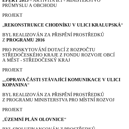
EFEKT 2015
– AKTIVITA B.1 - MINISTERSTVO
PRŮMYSLU A OBCHODU
PROJEKT
„
REKONSTRUKCE CHODNÍKU V ULICI KRALUPSKÁ
“
BYL REALIZOVÁN ZA PŘISPĚNÍ PROSTŘEDKŮ
Z
PROGRAMU 2016
PRO POSKYTOVÁNÍ DOTACÍ Z ROZPOČTU
STŘEDOČESKÉHO KRAJE Z FONDU ROZVOJE OBCÍ
A MĚST - STŘEDOČESKÝ KRAJ
PROJEKT
„„
OPRAVA ČÁSTI STÁVAJÍCÍ KOMUNIKACE V ULICI
KOPANINA
“
BYL REALIZOVÁN ZA PŘISPĚNÍ PROSTŘEDKŮ
Z PROGRAMU MINISTERSTVA PRO MÍSTNÍ ROZVOJ
PROJEKT
„
ÚZEMNÍ PLÁN
OLOVNICE
“