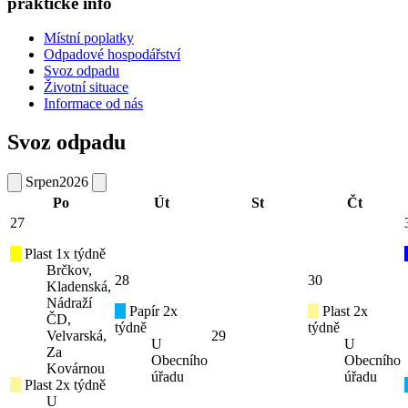
praktické info
Místní poplatky
Odpadové hospodářství
Svoz odpadu
Životní situace
Informace od nás
Svoz odpadu
Srpen
2026
Po
Út
St
Čt
27
Plast 1x týdně
Brčkov,
28
30
Kladenská,
Nádraží
Papír 2x
Plast 2x
ČD,
týdně
týdně
Velvarská,
29
U
U
Za
Obecního
Obecního
Kovárnou
úřadu
úřadu
Plast 2x týdně
U