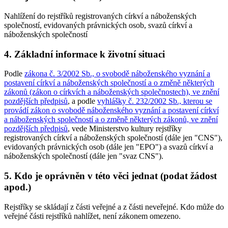
Nahlížení do rejstříků registrovaných církví a náboženských
společností, evidovaných právnických osob, svazů církví a
náboženských společností
4. Základní informace k životní situaci
Podle
zákona č. 3/2002 Sb., o svobodě náboženského vyznání a
postavení církví a náboženských společností a o změně některých
zákonů (zákon o církvích a náboženských společnostech), ve znění
pozdějších předpisů
, a podle
vyhlášky č. 232/2002 Sb., kterou se
provádí zákon o svobodě náboženského vyznání a postavení církví
a náboženských společností a o změně některých zákonů, ve znění
pozdějších předpisů
, vede Ministerstvo kultury rejstříky
registrovaných církví a náboženských společností (dále jen "CNS"),
evidovaných právnických osob (dále jen "EPO") a svazů církví a
náboženských společností (dále jen "svaz CNS").
5. Kdo je oprávněn v této věci jednat (podat žádost
apod.)
Rejstříky se skládají z části veřejné a z části neveřejné. Kdo může do
veřejné části rejstříků nahlížet, není zákonem omezeno.