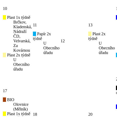
10
Plast 1x týdně
Brčkov,
11
13
Kladenská,
Nádraží
Papír 2x
Plast 2x
ČD,
týdně
týdně
Velvarská,
12
U
U
Za
Obecního
Obecního
Kovárnou
úřadu
úřadu
Plast 2x týdně
U
Obecního
úřadu
17
BIO
Olovnice
(Mělník)
Plast 1x týdně
18
20