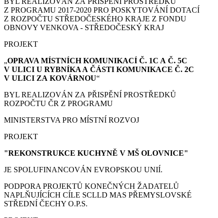
BYL REALIZOVÁN ZA PŘISPĚNÍ PROSTŘEDKŮ
Z PROGRAMU 2017-2020 PRO POSKYTOVÁNÍ DOTACÍ
Z ROZPOČTU STŘEDOČESKÉHO KRAJE Z FONDU
OBNOVY VENKOVA - STŘEDOČESKÝ KRAJ
PROJEKT
„
OPRAVA MÍSTNÍCH KOMUNIKACÍ Č. 1C A Č. 5C
V ULICI U RYBNÍKA A ČÁSTI KOMUNIKACE Č. 2C
V ULICI ZA KOVÁRNOU
“
BYL REALIZOVÁN ZA PŘISPĚNÍ PROSTŘEDKŮ
ROZPOČTU ČR Z PROGRAMU
MINISTERSTVA PRO MÍSTNÍ ROZVOJ
PROJEKT
"REKONSTRUKCE KUCHYNĚ V MŠ OLOVNICE"
JE SPOLUFINANCOVÁN EVROPSKOU UNIÍ.
PODPORA PROJEKTŮ KONEČNÝCH ŽADATELŮ
NAPLŇUJÍCÍCH CÍLE SCLLD MAS PŘEMYSLOVSKÉ
STŘEDNÍ ČECHY O.P.S.