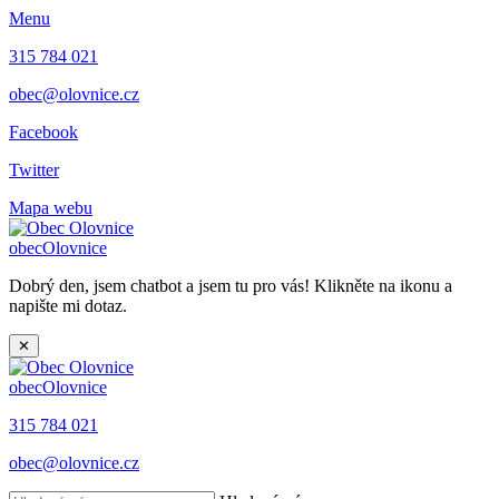
Menu
315 784 021
obec@olovnice.cz
Facebook
Twitter
Mapa webu
obec
Olovnice
Dobrý den, jsem chatbot a jsem tu pro vás! Klikněte na ikonu a
napište mi dotaz.
✕
obec
Olovnice
315 784 021
obec@olovnice.cz