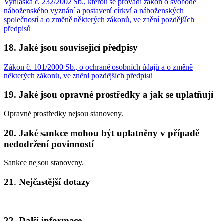
Vyhláška č. 232/2002 Sb., kterou se provádí zákon o svobodě
náboženského vyznání a postavení církví a náboženských
společností a o změně některých zákonů, ve znění pozdějších
předpisů
18. Jaké jsou související předpisy
Zákon č. 101/2000 Sb., o ochraně osobních údajů a o změně
některých zákonů, ve znění pozdějších předpisů
19. Jaké jsou opravné prostředky a jak se uplatňují
Opravné prostředky nejsou stanoveny.
20. Jaké sankce mohou být uplatněny v případě
nedodržení povinností
Sankce nejsou stanoveny.
21. Nejčastější dotazy
22. Další informace