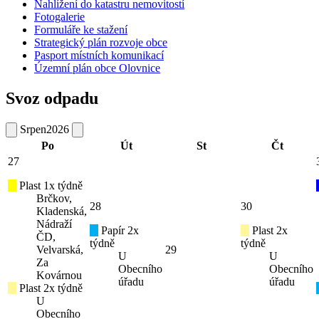
Nahlížení do katastru nemovitostí
Fotogalerie
Formuláře ke stažení
Strategický plán rozvoje obce
Pasport místních komunikací
Územní plán obce Olovnice
Svoz odpadu
Srpen
2026
Po
Út
St
Čt
27
Plast 1x týdně
Brčkov,
28
30
Kladenská,
Nádraží
Papír 2x
Plast 2x
ČD,
týdně
týdně
Velvarská,
29
U
U
Za
Obecního
Obecního
Kovárnou
úřadu
úřadu
Plast 2x týdně
U
Obecního