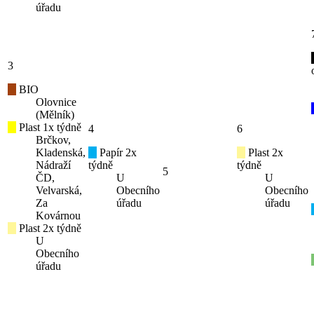
úřadu
3
BIO
Olovnice
(Mělník)
Plast 1x týdně
4
6
Brčkov,
Kladenská,
Papír 2x
Plast 2x
Nádraží
týdně
týdně
5
ČD,
U
U
Velvarská,
Obecního
Obecního
Za
úřadu
úřadu
Kovárnou
Plast 2x týdně
U
Obecního
úřadu