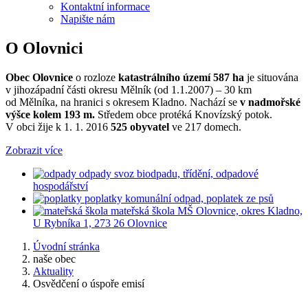
Kontaktní informace
Napište nám
O Olovnici
Obec Olovnice
o rozloze
katastrálního území 587 ha
je situována
v jihozápadní části okresu Mělník (od 1.1.2007) – 30 km
od Mělníka, na hranici s okresem Kladno. Nachází se
v nadmořské
výšce kolem 193 m.
Středem obce protéká Knovízský potok.
V obci žije k 1. 1. 2016
525 obyvatel
ve 217 domech.
Zobrazit více
odpady
svoz biodpadu, třídění, odpadové
hospodářství
poplatky
komunální odpad, poplatek ze psů
mateřská škola
MŠ Olovnice, okres Kladno,
U Rybníka 1, 273 26 Olovnice
Úvodní stránka
naše obec
Aktuality
Osvědčení o úspoře emisí