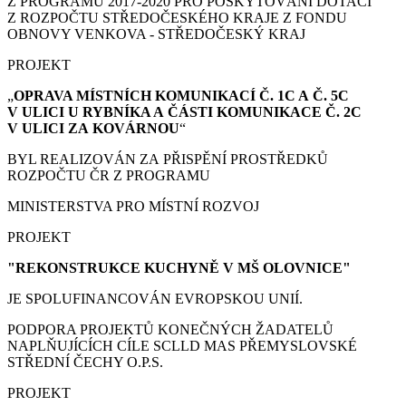
Z PROGRAMU 2017-2020 PRO POSKYTOVÁNÍ DOTACÍ
Z ROZPOČTU STŘEDOČESKÉHO KRAJE Z FONDU
OBNOVY VENKOVA - STŘEDOČESKÝ KRAJ
PROJEKT
„
OPRAVA MÍSTNÍCH KOMUNIKACÍ Č. 1C A Č. 5C
V ULICI U RYBNÍKA A ČÁSTI KOMUNIKACE Č. 2C
V ULICI ZA KOVÁRNOU
“
BYL REALIZOVÁN ZA PŘISPĚNÍ PROSTŘEDKŮ
ROZPOČTU ČR Z PROGRAMU
MINISTERSTVA PRO MÍSTNÍ ROZVOJ
PROJEKT
"REKONSTRUKCE KUCHYNĚ V MŠ OLOVNICE"
JE SPOLUFINANCOVÁN EVROPSKOU UNIÍ.
PODPORA PROJEKTŮ KONEČNÝCH ŽADATELŮ
NAPLŇUJÍCÍCH CÍLE SCLLD MAS PŘEMYSLOVSKÉ
STŘEDNÍ ČECHY O.P.S.
PROJEKT