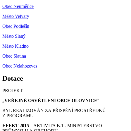
Obec Neuměřice
Město Velvary
Obec Podlešín
Město Slaný
Město Kladno
Obec Slatina
Obec Nelahozeves
Dotace
PROJEKT
„
VEŘEJNÉ OSVĚTLENÍ OBCE OLOVNICE
“
BYL REALIZOVÁN ZA PŘISPĚNÍ PROSTŘEDKŮ
Z PROGRAMU
EFEKT 2015
– AKTIVITA B.1 - MINISTERSTVO
PRŮMYSLU A OBCHODU