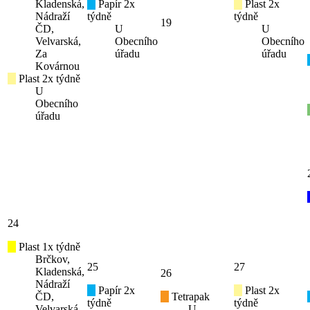
Kladenská,
Papír 2x
Plast 2x
Nádraží
týdně
týdně
19
ČD,
U
U
Velvarská,
Obecního
Obecního
Za
úřadu
úřadu
Kovárnou
Plast 2x týdně
U
Obecního
úřadu
24
Plast 1x týdně
Brčkov,
25
27
Kladenská,
26
Nádraží
Papír 2x
Plast 2x
ČD,
Tetrapak
týdně
týdně
Velvarská,
U