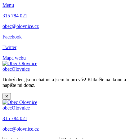
Menu
315 784 021
obec@olovnice.cz
Facebook
Twitter
Mapa webu
obec
Olovnice
Dobrý den, jsem chatbot a jsem tu pro vás! Klikněte na ikonu a
napište mi dotaz.
✕
obec
Olovnice
315 784 021
obec@olovnice.cz