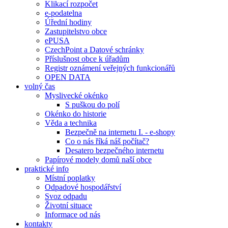
Klikací rozpočet
e-podatelna
Úřední hodiny
Zastupitelstvo obce
ePUSA
CzechPoint a Datové schránky
Příslušnost obce k úřadům
Registr oznámení veřejných funkcionářů
OPEN DATA
volný čas
Myslivecké okénko
S puškou do polí
Okénko do historie
Věda a technika
Bezpečně na internetu I. - e-shopy
Co o nás říká náš počítač?
Desatero bezpečného internetu
Papírové modely domů naší obce
praktické info
Místní poplatky
Odpadové hospodářství
Svoz odpadu
Životní situace
Informace od nás
kontakty