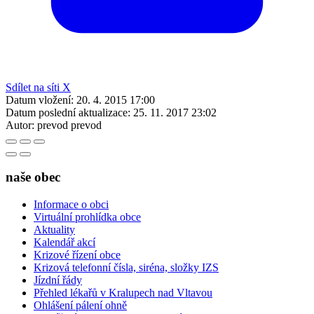
Sdílet na síti X
Datum vložení:
20. 4. 2015 17:00
Datum poslední aktualizace:
25. 11. 2017 23:02
Autor:
prevod prevod
naše obec
Informace o obci
Virtuální prohlídka obce
Aktuality
Kalendář akcí
Krizové řízení obce
Krizová telefonní čísla, siréna, složky IZS
Jízdní řády
Přehled lékařů v Kralupech nad Vltavou
Ohlášení pálení ohně