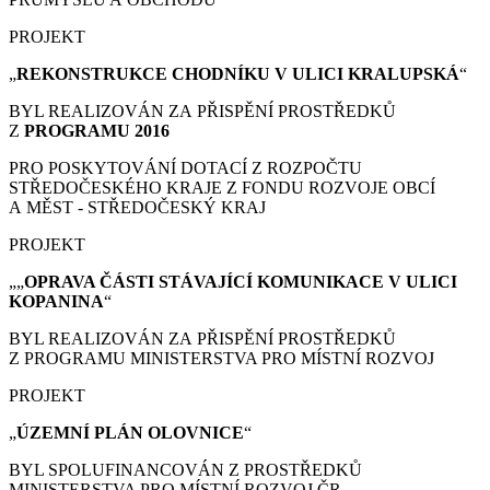
PROJEKT
„
REKONSTRUKCE CHODNÍKU V ULICI KRALUPSKÁ
“
BYL REALIZOVÁN ZA PŘISPĚNÍ PROSTŘEDKŮ
Z
PROGRAMU 2016
PRO POSKYTOVÁNÍ DOTACÍ Z ROZPOČTU
STŘEDOČESKÉHO KRAJE Z FONDU ROZVOJE OBCÍ
A MĚST - STŘEDOČESKÝ KRAJ
PROJEKT
„„
OPRAVA ČÁSTI STÁVAJÍCÍ KOMUNIKACE V ULICI
KOPANINA
“
BYL REALIZOVÁN ZA PŘISPĚNÍ PROSTŘEDKŮ
Z PROGRAMU MINISTERSTVA PRO MÍSTNÍ ROZVOJ
PROJEKT
„
ÚZEMNÍ PLÁN
OLOVNICE
“
BYL SPOLUFINANCOVÁN Z PROSTŘEDKŮ
MINISTERSTVA PRO MÍSTNÍ ROZVOJ ČR