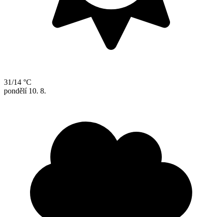
31/14 °C
pondělí
10. 8.