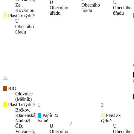
U
U
Za
Obecního
Obecního
Obecního
Kovárnou
úřadu
úřadu
úřadu
Plast 2x týdně
U
Obecního
úřadu
31
BIO
Olovnice
(Mělník)
Plast 1x týdně
1
3
Brčkov,
Kladenská,
Papír 2x
Plast 2x
Nádraží
týdně
týdně
2
ČD,
U
U
Velvarská,
Obecního
Obecního