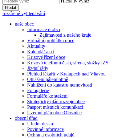
Hledaný výraz
Hledat
rozšířené vyhledávání
naše obec
Informace o obci
Zajímavosti z našeho kraje
Virtuální prohlídka obce
Aktuality
Kalendář akcí
Krizové řízení obce
Krizová telefonní čísla, siréna, složky IZS
Jízdní řády
Přehled lékařů v Kralupech nad Vltavou
Ohlášení pálení ohně
Nahlížení do katastru nemovitostí
Fotogalerie
Formuláře ke stažení
Strategický plán rozvoje obce
Pasport místních komunikací
Územní plán obce Olovnice
obecní úřad
Úřední deska
Povinné informace
Ochrana osobních údajů