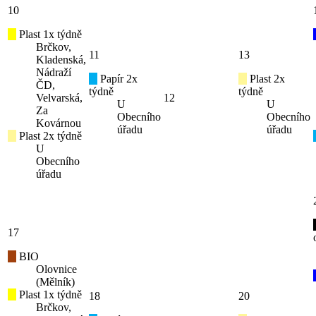
10
Plast 1x týdně
Brčkov,
11
13
Kladenská,
Nádraží
Papír 2x
Plast 2x
ČD,
týdně
týdně
Velvarská,
12
U
U
Za
Obecního
Obecního
Kovárnou
úřadu
úřadu
Plast 2x týdně
U
Obecního
úřadu
17
BIO
Olovnice
(Mělník)
Plast 1x týdně
18
20
Brčkov,