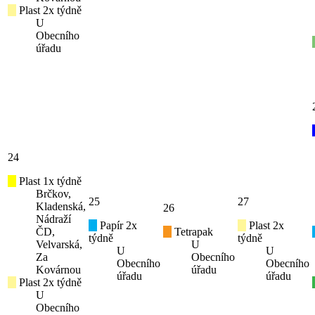
Plast 2x týdně
U
Obecního
úřadu
24
Plast 1x týdně
Brčkov,
25
27
Kladenská,
26
Nádraží
Papír 2x
Plast 2x
ČD,
Tetrapak
týdně
týdně
Velvarská,
U
U
U
Za
Obecního
Obecního
Obecního
Kovárnou
úřadu
úřadu
úřadu
Plast 2x týdně
U
Obecního