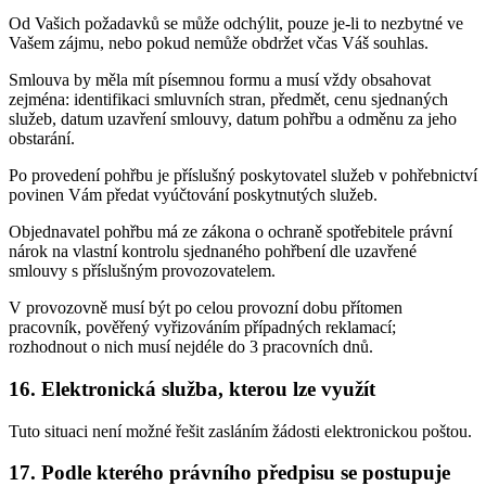
Od Vašich požadavků se může odchýlit, pouze je-li to nezbytné ve
Vašem zájmu, nebo pokud nemůže obdržet včas Váš souhlas.
Smlouva by měla mít písemnou formu a musí vždy obsahovat
zejména: identifikaci smluvních stran, předmět, cenu sjednaných
služeb, datum uzavření smlouvy, datum pohřbu a odměnu za jeho
obstarání.
Po provedení pohřbu je příslušný poskytovatel služeb v pohřebnictví
povinen Vám předat vyúčtování poskytnutých služeb.
Objednavatel pohřbu má ze zákona o ochraně spotřebitele právní
nárok na vlastní kontrolu sjednaného pohřbení dle uzavřené
smlouvy s příslušným provozovatelem.
V provozovně musí být po celou provozní dobu přítomen
pracovník, pověřený vyřizováním případných reklamací;
rozhodnout o nich musí nejdéle do 3 pracovních dnů.
16. Elektronická služba, kterou lze využít
Tuto situaci není možné řešit zasláním žádosti elektronickou poštou.
17. Podle kterého právního předpisu se postupuje