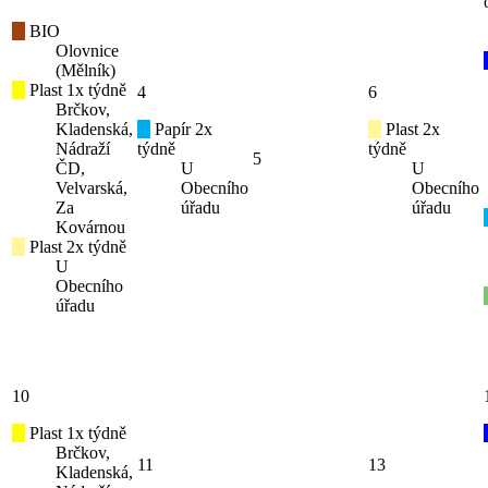
BIO
Olovnice
(Mělník)
Plast 1x týdně
4
6
Brčkov,
Kladenská,
Papír 2x
Plast 2x
Nádraží
týdně
týdně
5
ČD,
U
U
Velvarská,
Obecního
Obecního
Za
úřadu
úřadu
Kovárnou
Plast 2x týdně
U
Obecního
úřadu
10
Plast 1x týdně
Brčkov,
11
13
Kladenská,