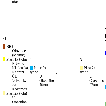
úřadu
31
BIO
Olovnice
(Mělník)
Plast 1x týdně
1
3
Brčkov,
Kladenská,
Papír 2x
Plast 2x
Nádraží
týdně
týdně
2
ČD,
U
U
Velvarská,
Obecního
Obecního
Za
úřadu
úřadu
Kovárnou
Plast 2x týdně
U
Obecního