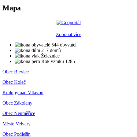
Mapa
Zobrazit více
544 obyvatel
217 domů
Železnice
Rok vzniku 1285
Obec Blevice
Obec Koleč
Kralupy nad Vltavou
Obec Zákolany
Obec Neuměřice
Město Velvary
Obec Podlešín