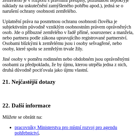
zemřelého je v rozporu s právními předpisy, pozůstalost nepokryje
náklady na uskutečnění zamýšleného pohřbu apod.), jedná se o
narušení ochrany osobnosti zemřelého.
Uplatnění práva na posmrtnou ochranu osobnosti člověka je
subjektivním původně vzniklým osobnostním právem oprávněných
osob. Jde o příbuzné zemřelého v řadě přímé, sourozenec a manžela,
nebo partnera podle zákona upravujícího registrované partnerství.
Osobami blízkými k zemřelému jsou i osoby sešvagřené, nebo
osoby, které spolu se zemřelým trvale žily.
Jiné osoby v poměru rodinném nebo obdobném jsou oprávněnými
osobami za předpokladu, že by újmu, kterou utrpěla jedna z nich,
druhá důvodně pociťovala jako újmu vlastní.
21. Nejčastější dotazy
22. Další informace
Můžete se obrátit na:
pracovníky Ministerstva pro místní rozvoj pro agendu
pohřebnictví
,