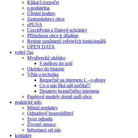
Klikací rozpočet
e-podatelna
Úřední hodiny
Zastupitelstvo obce
ePUSA
CzechPoint a Datové schránky
Příslušnost obce k úřadům
Registr oznámení veřejných funkcionářů
OPEN DATA
volný čas
Myslivecké okénko
S puškou do polí
Okénko do historie
Věda a technika
Bezpečně na internetu I. - e-shopy
Co o nás říká náš počítač?
Desatero bezpečného internetu
Papírové modely domů naší obce
praktické info
Místní poplatky
Odpadové hospodářství
Svoz odpadu
Životní situace
Informace od nás
kontakty