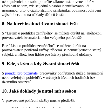
nebo právnickou osobu po určité zákonem stanovené době v
závislosti na tom, zda se jedná o osobu identifikovanou či
neznámou, příp. o cizího státního příslušníka; povinnost pohřbení
zajistí obec, a to na náklady dědiců či státu.
8. Na které instituci životní situaci řešit
S "Listem o prohlídce zemřelého" se můžete obrátit na jakéhokoli
provozovatele krematoria nebo veřejného pohřebiště.
Bez "Listu o prohlídce zemřelého" se můžete obrátit na
provozovatele pohřební služby, přičemž se nemusí jednat o stejný
subjekt, u něhož jsou lidské pozůstatky přechodně uloženy.
9. Kde, s kým a kdy životní situaci řešit
S
poradci pro pozůstalé
, pracovníky pohřebních služeb, krematorií
nebo veřejných pohřebišť, v určených úředních hodinách bez
územního omezení.
10. Jaké doklady je nutné mít s sebou
V provozovně pohřební služby musíte předložit: