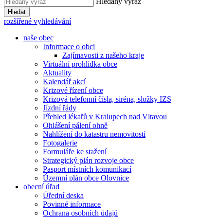
Hledaný výraz
Hledat
rozšířené vyhledávání
naše obec
Informace o obci
Zajímavosti z našeho kraje
Virtuální prohlídka obce
Aktuality
Kalendář akcí
Krizové řízení obce
Krizová telefonní čísla, siréna, složky IZS
Jízdní řády
Přehled lékařů v Kralupech nad Vltavou
Ohlášení pálení ohně
Nahlížení do katastru nemovitostí
Fotogalerie
Formuláře ke stažení
Strategický plán rozvoje obce
Pasport místních komunikací
Územní plán obce Olovnice
obecní úřad
Úřední deska
Povinné informace
Ochrana osobních údajů