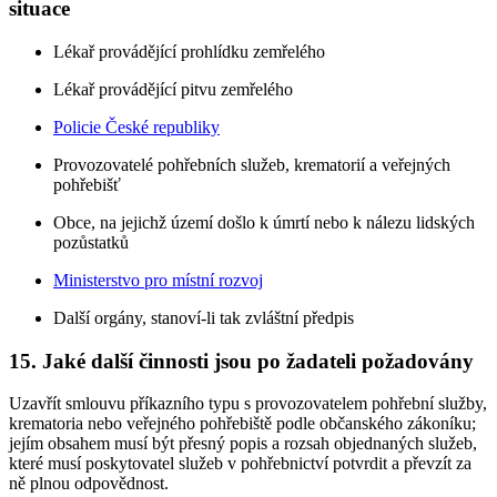
situace
Lékař provádějící prohlídku zemřelého
Lékař provádějící pitvu zemřelého
Policie České republiky
Provozovatelé pohřebních služeb, krematorií a veřejných
pohřebišť
Obce, na jejichž území došlo k úmrtí nebo k nálezu lidských
pozůstatků
Ministerstvo pro místní rozvoj
Další orgány, stanoví-li tak zvláštní předpis
15. Jaké další činnosti jsou po žadateli požadovány
Uzavřít smlouvu příkazního typu s provozovatelem pohřební služby,
krematoria nebo veřejného pohřebiště podle občanského zákoníku;
jejím obsahem musí být přesný popis a rozsah objednaných služeb,
které musí poskytovatel služeb v pohřebnictví potvrdit a převzít za
ně plnou odpovědnost.