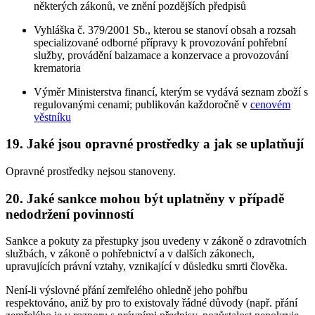
některých zákonů, ve znění pozdějších předpisů
Vyhláška č. 379/2001 Sb., kterou se stanoví obsah a rozsah
specializované odborné přípravy k provozování pohřební
služby, provádění balzamace a konzervace a provozování
krematoria
Výměr Ministerstva financí, kterým se vydává seznam zboží s
regulovanými cenami; publikován každoročně v
cenovém
věstníku
19. Jaké jsou opravné prostředky a jak se uplatňují
Opravné prostředky nejsou stanoveny.
20. Jaké sankce mohou být uplatněny v případě
nedodržení povinností
Sankce a pokuty za přestupky jsou uvedeny v zákoně o zdravotních
službách, v zákoně o pohřebnictví a v dalších zákonech,
upravujících právní vztahy, vznikající v důsledku smrti člověka.
Není-li výslovné přání zemřelého ohledně jeho pohřbu
respektováno, aniž by pro to existovaly řádné důvody (např. přání