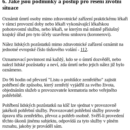
6. Jaké jsou podmínky a postup pro řešení životní
situace
Oznámit úmrtí osoby mimo zdravotnické zařízení praktickému lékaři
v rámci provozní doby nebo lékaři vykonávající lékařskou
pohotovostní službu, nebo lékaři, se kterým má místně příslušný
krajský úřad pro tyto účely uzavřenu smlouvu (koronerovi).
Nález lidských pozůstatků mimo zdravotnické zařízení oznámit na
jednotné evropské číslo tísňového volání -
112
.
Oznamovací povinnost má každý, kdo se o úmrtí dozvěděl, nebo
nalezl lidské pozůstatky a neví, zda úmrtí nebo jejich nález již bylo
oznámeno.
Do 96 hodin od převzetí "Listu o prohlídce zemřelého" zajistit
pohřbení dle způsobu, který zemřelý vyjádřil za svého života,
objednáním služeb u provozovatele krematoria nebo veřejného
pohřebiště.
Pohřbení lidských pozůstatků na klíč lze sjednat v provozovně
jakékoli pohřební služby. Provozovatel pohřební služby provede
úpravu těla zemřelého, převoz a pohřeb osobně. Svěří-li provedení
těchto úkonů jinému subjektu, odpovídá za tyto služby v plném
rozsahu, jakoby je prováděl sám.