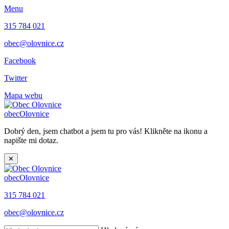
Menu
315 784 021
obec@olovnice.cz
Facebook
Twitter
Mapa webu
obec
Olovnice
Dobrý den, jsem chatbot a jsem tu pro vás! Klikněte na ikonu a
napište mi dotaz.
✕
obec
Olovnice
315 784 021
obec@olovnice.cz