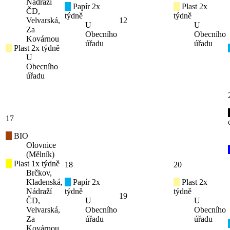
Nádraží
Papír 2x
Plast 2x
ČD,
týdně
týdně
Velvarská,
12
U
U
Za
Obecního
Obecního
Kovárnou
úřadu
úřadu
Plast 2x týdně
U
Obecního
úřadu
17
BIO
Olovnice
(Mělník)
Plast 1x týdně
18
20
Brčkov,
Kladenská,
Papír 2x
Plast 2x
Nádraží
týdně
týdně
19
ČD,
U
U
Velvarská,
Obecního
Obecního
Za
úřadu
úřadu
Kovárnou