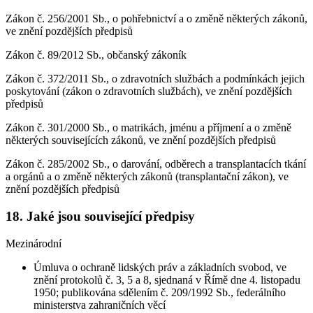
Zákon č. 256/2001 Sb., o pohřebnictví a o změně některých zákonů,
ve znění pozdějších předpisů
Zákon č. 89/2012 Sb., občanský zákoník
Zákon č. 372/2011 Sb., o zdravotních službách a podmínkách jejich
poskytování (zákon o zdravotních službách), ve znění pozdějších
předpisů
Zákon č. 301/2000 Sb., o matrikách, jménu a příjmení a o změně
některých souvisejících zákonů, ve znění pozdějších předpisů
Zákon č. 285/2002 Sb., o darování, odběrech a transplantacích tkání
a orgánů a o změně některých zákonů (transplantační zákon), ve
znění pozdějších předpisů
18. Jaké jsou související předpisy
Mezinárodní
Úmluva o ochraně lidských práv a základních svobod, ve
znění protokolů č. 3, 5 a 8, sjednaná v Římě dne 4. listopadu
1950; publikována sdělením č. 209/1992 Sb., federálního
ministerstva zahraničních věcí