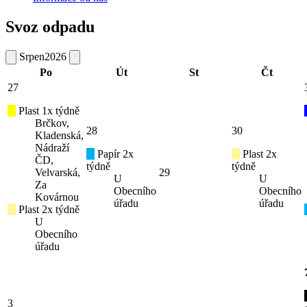
Svoz odpadu
Srpen
2026
Po
Út
St
Čt
27
Plast 1x týdně
Brčkov,
28
30
Kladenská,
Nádraží
Papír 2x
Plast 2x
ČD,
týdně
týdně
Velvarská,
29
U
U
Za
Obecního
Obecního
Kovárnou
úřadu
úřadu
Plast 2x týdně
U
Obecního
úřadu
3