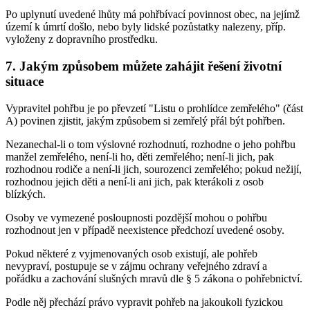
Po uplynutí uvedené lhůty má pohřbívací povinnost obec, na jejímž
území k úmrtí došlo, nebo byly lidské pozůstatky nalezeny, příp.
vyloženy z dopravního prostředku.
7. Jakým způsobem můžete zahájit řešení životní
situace
Vypravitel pohřbu je po převzetí "Listu o prohlídce zemřelého" (část
A) povinen zjistit, jakým způsobem si zemřelý přál být pohřben.
Nezanechal-li o tom výslovné rozhodnutí, rozhodne o jeho pohřbu
manžel zemřelého, není-li ho, děti zemřelého; není-li jich, pak
rozhodnou rodiče a není-li jich, sourozenci zemřelého; pokud nežijí,
rozhodnou jejich děti a není-li ani jich, pak kterákoli z osob
blízkých.
Osoby ve vymezené posloupnosti pozdější mohou o pohřbu
rozhodnout jen v případě neexistence předchozí uvedené osoby.
Pokud některé z vyjmenovaných osob existují, ale pohřeb
nevypraví, postupuje se v zájmu ochrany veřejného zdraví a
pořádku a zachování slušných mravů dle § 5 zákona o pohřebnictví.
Podle něj přechází právo vypravit pohřeb na jakoukoli fyzickou