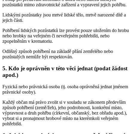
pozůstatků mimo zdravotnické zařízení a vypravení jejich pohřbu.
Lidskými pozůstatky jsou mrtvé lidské tělo, mrtvě narozené dítě a
jejich části.
Pohřbení lidských pozůstatků lze provést pouze uložením do hrobu
nebo hrobky na veřejném či neveřejném pohřebišti, nebo
zpopelněním v krematoriu.
Odlišný způsob pohřbení na základě přání zemřelého nebo
pozůstalých nemůže být respektován.
5. Kdo je oprávněn v této věci jednat (podat žádost
apod.)
Fyzická nebo právnická osoba (tj. osoba oprávněná jednat jménem
právnické osoby).
Každý občan má právo zvolit si v souladu se zákonem především
způsob pohřbení (země/žeh), jeho podrobnosti, konkrétní místo,
výpravnost a druh pohřbu (církevní, občanský, bez obřadu apod.),
vybrat si a pronajmout hrobové místo na kterémkoli veřejném
pohřebišti.