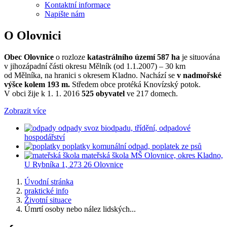
Kontaktní informace
Napište nám
O Olovnici
Obec Olovnice
o rozloze
katastrálního území 587 ha
je situována
v jihozápadní části okresu Mělník (od 1.1.2007) – 30 km
od Mělníka, na hranici s okresem Kladno. Nachází se
v nadmořské
výšce kolem 193 m.
Středem obce protéká Knovízský potok.
V obci žije k 1. 1. 2016
525 obyvatel
ve 217 domech.
Zobrazit více
odpady
svoz biodpadu, třídění, odpadové
hospodářství
poplatky
komunální odpad, poplatek ze psů
mateřská škola
MŠ Olovnice, okres Kladno,
U Rybníka 1, 273 26 Olovnice
Úvodní stránka
praktické info
Životní situace
Úmrtí osoby nebo nález lidských...