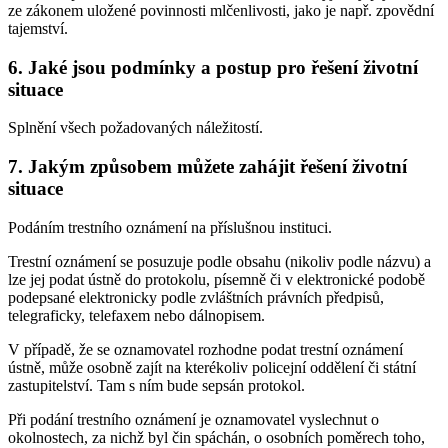
ze zákonem uložené povinnosti mlčenlivosti, jako je např. zpovědní
tajemství.
6. Jaké jsou podmínky a postup pro řešení životní
situace
Splnění všech požadovaných náležitostí.
7. Jakým způsobem můžete zahájit řešení životní
situace
Podáním trestního oznámení na příslušnou instituci.
Trestní oznámení se posuzuje podle obsahu (nikoliv podle názvu) a
lze jej podat ústně do protokolu, písemně či v elektronické podobě
podepsané elektronicky podle zvláštních právních předpisů,
telegraficky, telefaxem nebo dálnopisem.
V případě, že se oznamovatel rozhodne podat trestní oznámení
ústně, může osobně zajít na kterékoliv policejní oddělení či státní
zastupitelství. Tam s ním bude sepsán protokol.
Při podání trestního oznámení je oznamovatel vyslechnut o
okolnostech, za nichž byl čin spáchán, o osobních poměrech toho,