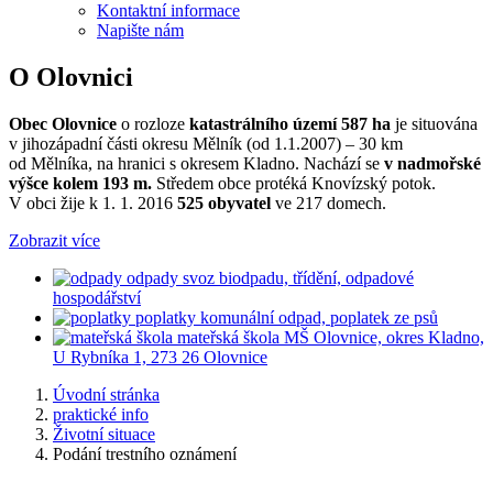
Kontaktní informace
Napište nám
O Olovnici
Obec Olovnice
o rozloze
katastrálního území 587 ha
je situována
v jihozápadní části okresu Mělník (od 1.1.2007) – 30 km
od Mělníka, na hranici s okresem Kladno. Nachází se
v nadmořské
výšce kolem 193 m.
Středem obce protéká Knovízský potok.
V obci žije k 1. 1. 2016
525 obyvatel
ve 217 domech.
Zobrazit více
odpady
svoz biodpadu, třídění, odpadové
hospodářství
poplatky
komunální odpad, poplatek ze psů
mateřská škola
MŠ Olovnice, okres Kladno,
U Rybníka 1, 273 26 Olovnice
Úvodní stránka
praktické info
Životní situace
Podání trestního oznámení