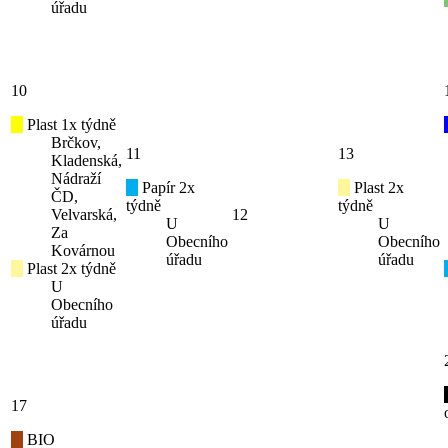
úřadu
10
Plast 1x týdně
Brčkov,
11
13
Kladenská,
Nádraží
Papír 2x
Plast 2x
ČD,
týdně
týdně
Velvarská,
12
U
U
Za
Obecního
Obecního
Kovárnou
úřadu
úřadu
Plast 2x týdně
U
Obecního
úřadu
17
BIO