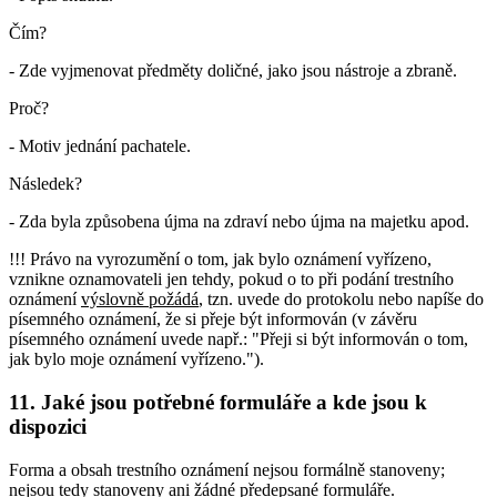
Čím?
- Zde vyjmenovat předměty doličné, jako jsou nástroje a zbraně.
Proč?
- Motiv jednání pachatele.
Následek?
- Zda byla způsobena újma na zdraví nebo újma na majetku apod.
!!! Právo na vyrozumění o tom, jak bylo oznámení vyřízeno,
vznikne oznamovateli jen tehdy, pokud o to při podání trestního
oznámení
výslovně požádá
, tzn. uvede do protokolu nebo napíše do
písemného oznámení, že si přeje být informován (v závěru
písemného oznámení uvede např.: "Přeji si být informován o tom,
jak bylo moje oznámení vyřízeno.").
11. Jaké jsou potřebné formuláře a kde jsou k
dispozici
Forma a obsah trestního oznámení nejsou formálně stanoveny;
nejsou tedy stanoveny ani žádné předepsané formuláře.