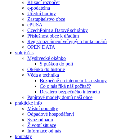
Klikací rozpočet
e-podatelna
Úřední hodiny
Zastupitelstvo obce
ePUSA
CzechPoint a Datové schránky
Příslušnost obce k úřadům
Registr oznámení veřejných funkcionářů
OPEN DATA
volný čas
Myslivecké okénko
S puškou do polí
Okénko do historie
Věda a technika
Bezpečně na internetu I. - e-shopy
Co o nás říká náš počítač?
Desatero bezpečného internetu
Papírové modely domů naší obce
praktické info
Místní poplatky
Odpadové hospodářství
Svoz odpadu
Životní situace
Informace od nás
kontakty