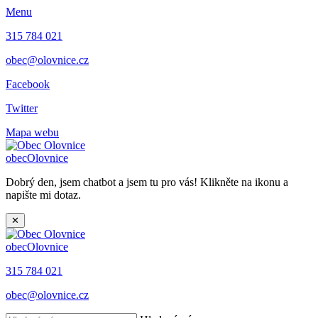
Menu
315 784 021
obec@olovnice.cz
Facebook
Twitter
Mapa webu
obec
Olovnice
Dobrý den, jsem chatbot a jsem tu pro vás! Klikněte na ikonu a
napište mi dotaz.
✕
obec
Olovnice
315 784 021
obec@olovnice.cz