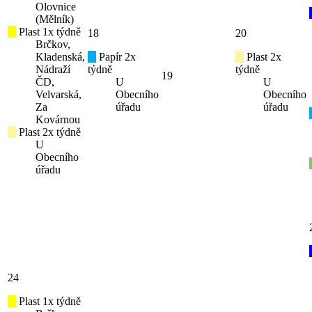
Olovnice
(Mělník)
Plast 1x týdně
18
20
Brčkov,
Kladenská,
Papír 2x
Plast 2x
Nádraží
týdně
týdně
19
ČD,
U
U
Velvarská,
Obecního
Obecního
Za
úřadu
úřadu
Kovárnou
Plast 2x týdně
U
Obecního
úřadu
24
Plast 1x týdně