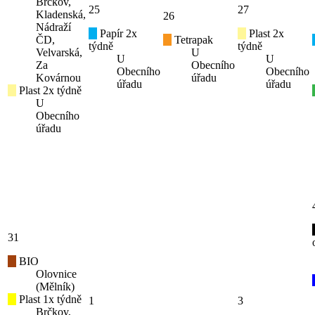
Brčkov,
25
27
Kladenská,
26
Nádraží
Papír 2x
Plast 2x
ČD,
Tetrapak
týdně
týdně
Velvarská,
U
U
U
Za
Obecního
Obecního
Obecního
Kovárnou
úřadu
úřadu
úřadu
Plast 2x týdně
U
Obecního
úřadu
31
BIO
Olovnice
(Mělník)
Plast 1x týdně
1
3
Brčkov,