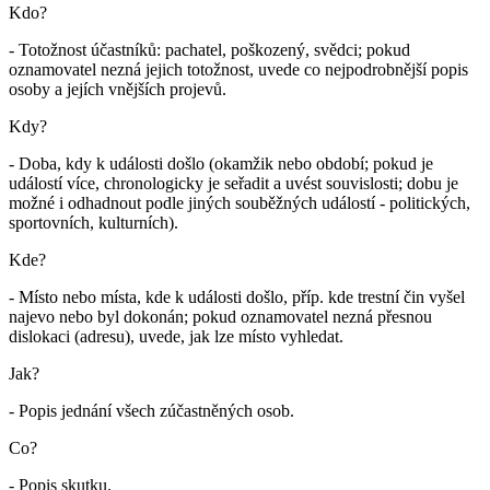
Kdo?
- Totožnost účastníků: pachatel, poškozený, svědci; pokud
oznamovatel nezná jejich totožnost, uvede co nejpodrobnější popis
osoby a jejích vnějších projevů.
Kdy?
- Doba, kdy k události došlo (okamžik nebo období; pokud je
událostí více, chronologicky je seřadit a uvést souvislosti; dobu je
možné i odhadnout podle jiných souběžných událostí - politických,
sportovních, kulturních).
Kde?
- Místo nebo místa, kde k události došlo, příp. kde trestní čin vyšel
najevo nebo byl dokonán; pokud oznamovatel nezná přesnou
dislokaci (adresu), uvede, jak lze místo vyhledat.
Jak?
- Popis jednání všech zúčastněných osob.
Co?
- Popis skutku.