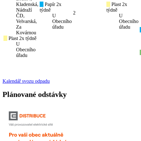
Kladenská,
Papír 2x
Plast 2x
Nádraží
týdně
týdně
2
ČD,
U
U
Velvarská,
Obecního
Obecního
Za
úřadu
úřadu
Kovárnou
Plast 2x týdně
U
Obecního
úřadu
Kalendář svozu odpadu
Plánované odstávky