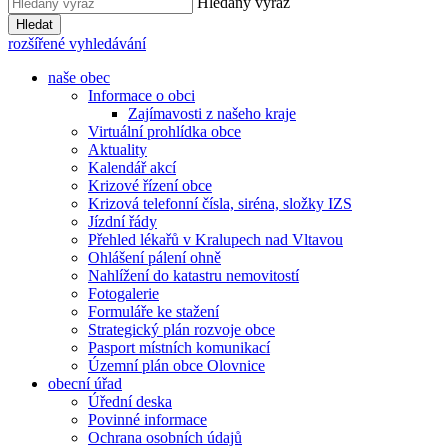
Hledaný výraz
Hledat
rozšířené vyhledávání
naše obec
Informace o obci
Zajímavosti z našeho kraje
Virtuální prohlídka obce
Aktuality
Kalendář akcí
Krizové řízení obce
Krizová telefonní čísla, siréna, složky IZS
Jízdní řády
Přehled lékařů v Kralupech nad Vltavou
Ohlášení pálení ohně
Nahlížení do katastru nemovitostí
Fotogalerie
Formuláře ke stažení
Strategický plán rozvoje obce
Pasport místních komunikací
Územní plán obce Olovnice
obecní úřad
Úřední deska
Povinné informace
Ochrana osobních údajů