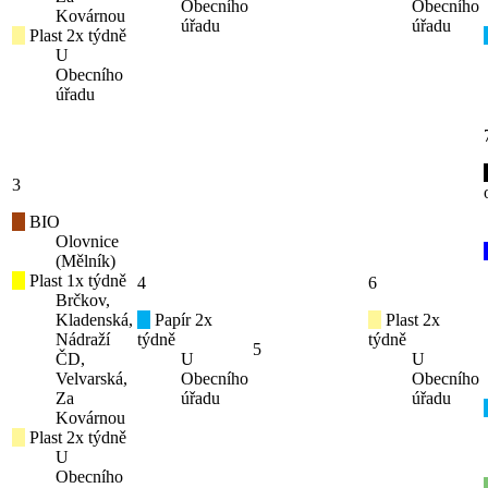
Obecního
Obecního
Kovárnou
úřadu
úřadu
Plast 2x týdně
U
Obecního
úřadu
3
BIO
Olovnice
(Mělník)
Plast 1x týdně
4
6
Brčkov,
Kladenská,
Papír 2x
Plast 2x
Nádraží
týdně
týdně
5
ČD,
U
U
Velvarská,
Obecního
Obecního
Za
úřadu
úřadu
Kovárnou
Plast 2x týdně
U
Obecního