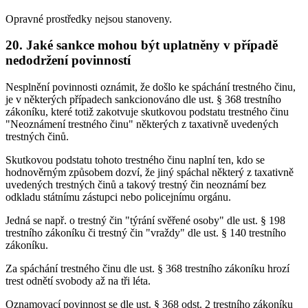
Opravné prostředky nejsou stanoveny.
20. Jaké sankce mohou být uplatněny v případě
nedodržení povinností
Nesplnění povinnosti oznámit, že došlo ke spáchání trestného činu,
je v některých případech sankcionováno dle ust. § 368 trestního
zákoníku, které totiž zakotvuje skutkovou podstatu trestného činu
"Neoznámení trestného činu" některých z taxativně uvedených
trestných činů.
Skutkovou podstatu tohoto trestného činu naplní ten, kdo se
hodnověrným způsobem dozví, že jiný spáchal některý z taxativně
uvedených trestných činů a takový trestný čin neoznámí bez
odkladu státnímu zástupci nebo policejnímu orgánu.
Jedná se např. o trestný čin "týrání svěřené osoby" dle ust. § 198
trestního zákoníku či trestný čin "vraždy" dle ust. § 140 trestního
zákoníku.
Za spáchání trestného činu dle ust. § 368 trestního zákoníku hrozí
trest odnětí svobody až na tři léta.
Oznamovací povinnost se dle ust. § 368 odst. 2 trestního zákoníku