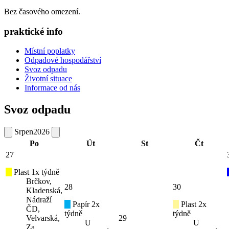
Bez časového omezení.
praktické info
Místní poplatky
Odpadové hospodářství
Svoz odpadu
Životní situace
Informace od nás
Svoz odpadu
Srpen
2026
Po
Út
St
Čt
27
Plast 1x týdně
Brčkov,
28
30
Kladenská,
Nádraží
Papír 2x
Plast 2x
ČD,
týdně
týdně
Velvarská,
29
U
U
Za