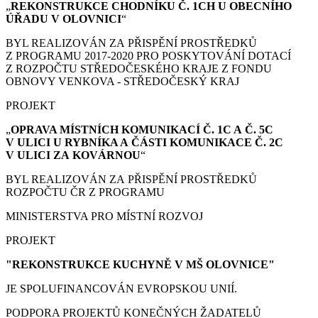
„
REKONSTRUKCE CHODNÍKU Č. 1CH U OBECNÍHO
ÚŘADU V OLOVNICI
“
BYL REALIZOVÁN ZA PŘISPĚNÍ PROSTŘEDKŮ
Z PROGRAMU 2017-2020 PRO POSKYTOVÁNÍ DOTACÍ
Z ROZPOČTU STŘEDOČESKÉHO KRAJE Z FONDU
OBNOVY VENKOVA - STŘEDOČESKÝ KRAJ
PROJEKT
„
OPRAVA MÍSTNÍCH KOMUNIKACÍ Č. 1C A Č. 5C
V ULICI U RYBNÍKA A ČÁSTI KOMUNIKACE Č. 2C
V ULICI ZA KOVÁRNOU
“
BYL REALIZOVÁN ZA PŘISPĚNÍ PROSTŘEDKŮ
ROZPOČTU ČR Z PROGRAMU
MINISTERSTVA PRO MÍSTNÍ ROZVOJ
PROJEKT
"REKONSTRUKCE KUCHYNĚ V MŠ OLOVNICE"
JE SPOLUFINANCOVÁN EVROPSKOU UNIÍ.
PODPORA PROJEKTŮ KONEČNÝCH ŽADATELŮ