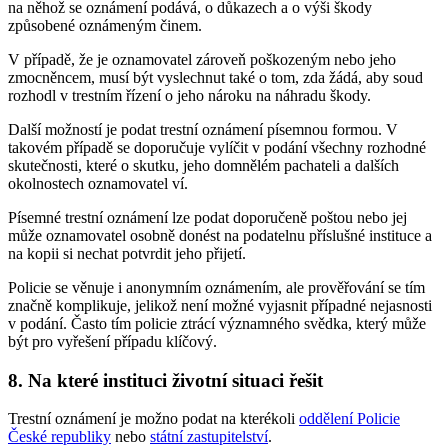
na něhož se oznámení podává, o důkazech a o výši škody
způsobené oznámeným činem.
V případě, že je oznamovatel zároveň poškozeným nebo jeho
zmocněncem, musí být vyslechnut také o tom, zda žádá, aby soud
rozhodl v trestním řízení o jeho nároku na náhradu škody.
Další možností je podat trestní oznámení písemnou formou. V
takovém případě se doporučuje vylíčit v podání všechny rozhodné
skutečnosti, které o skutku, jeho domnělém pachateli a dalších
okolnostech oznamovatel ví.
Písemné trestní oznámení lze podat doporučeně poštou nebo jej
může oznamovatel osobně donést na podatelnu příslušné instituce a
na kopii si nechat potvrdit jeho přijetí.
Policie se věnuje i anonymním oznámením, ale prověřování se tím
značně komplikuje, jelikož není možné vyjasnit případné nejasnosti
v podání. Často tím policie ztrácí významného svědka, který může
být pro vyřešení případu klíčový.
8. Na které instituci životní situaci řešit
Trestní oznámení je možno podat na kterékoli
oddělení Policie
České republiky
nebo
státní zastupitelství
.