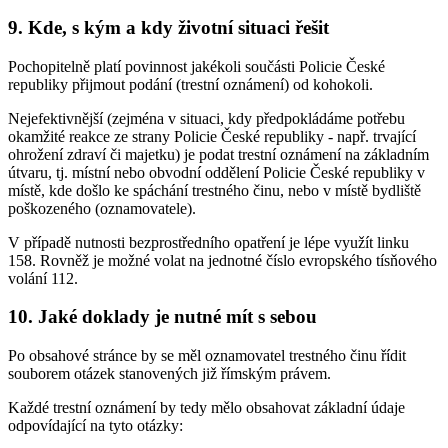
9. Kde, s kým a kdy životní situaci řešit
Pochopitelně platí povinnost jakékoli součásti Policie České
republiky přijmout podání (trestní oznámení) od kohokoli.
Nejefektivnější (zejména v situaci, kdy předpokládáme potřebu
okamžité reakce ze strany Policie České republiky - např. trvající
ohrožení zdraví či majetku) je podat trestní oznámení na základním
útvaru, tj. místní nebo obvodní oddělení Policie České republiky v
místě, kde došlo ke spáchání trestného činu, nebo v místě bydliště
poškozeného (oznamovatele).
V případě nutnosti bezprostředního opatření je lépe využít linku
158. Rovněž je možné volat na jednotné číslo evropského tísňového
volání 112.
10. Jaké doklady je nutné mít s sebou
Po obsahové stránce by se měl oznamovatel trestného činu řídit
souborem otázek stanovených již římským právem.
Každé trestní oznámení by tedy mělo obsahovat základní údaje
odpovídající na tyto otázky: