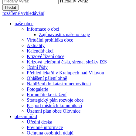
Hledaný výraz
Hledat
rozšířené vyhledávání
naše obec
Informace o obci
Zajímavosti z našeho kraje
Virtuální prohlídka obce
Aktuality
Kalendář akcí
Krizové řízení obce
Krizová telefonní čísla, siréna, složky IZS
Jízdní řády
Přehled lékařů v Kralupech nad Vltavou
Ohlášení pálení ohně
Nahlížení do katastru nemovitostí
Fotogalerie
Formuláře ke stažení
Strategický plán rozvoje obce
Pasport místních komunikací
Územní plán obce Olovnice
obecní úřad
Úřední deska
Povinné informace
Ochrana osobních údajů