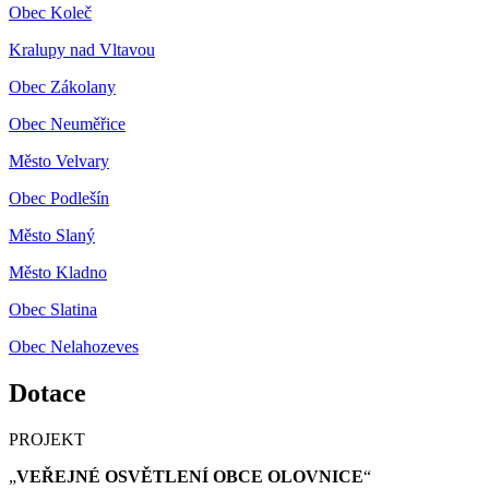
Obec Koleč
Kralupy nad Vltavou
Obec Zákolany
Obec Neuměřice
Město Velvary
Obec Podlešín
Město Slaný
Město Kladno
Obec Slatina
Obec Nelahozeves
Dotace
PROJEKT
„
VEŘEJNÉ OSVĚTLENÍ OBCE OLOVNICE
“