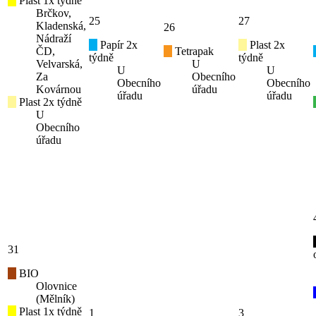
Plast 1x týdně
Brčkov,
25
27
Kladenská,
26
Nádraží
Papír 2x
Plast 2x
ČD,
Tetrapak
týdně
týdně
Velvarská,
U
U
U
Za
Obecního
Obecního
Obecního
Kovárnou
úřadu
úřadu
úřadu
Plast 2x týdně
U
Obecního
úřadu
31
BIO
Olovnice
(Mělník)
Plast 1x týdně
1
3