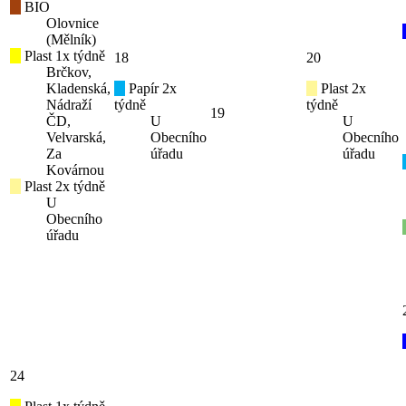
BIO
Olovnice
(Mělník)
Plast 1x týdně
18
20
Brčkov,
Kladenská,
Papír 2x
Plast 2x
Nádraží
týdně
týdně
19
ČD,
U
U
Velvarská,
Obecního
Obecního
Za
úřadu
úřadu
Kovárnou
Plast 2x týdně
U
Obecního
úřadu
24