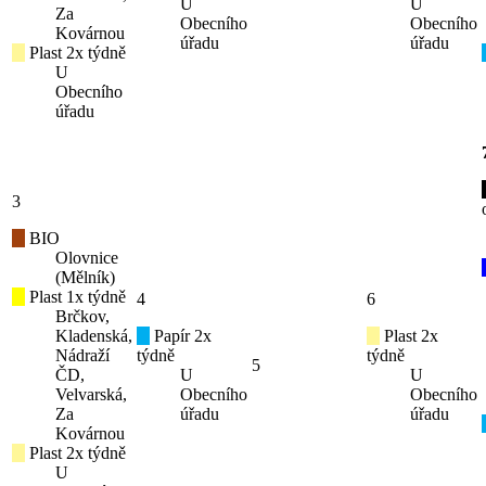
U
U
Za
Obecního
Obecního
Kovárnou
úřadu
úřadu
Plast 2x týdně
U
Obecního
úřadu
3
BIO
Olovnice
(Mělník)
Plast 1x týdně
4
6
Brčkov,
Kladenská,
Papír 2x
Plast 2x
Nádraží
týdně
týdně
5
ČD,
U
U
Velvarská,
Obecního
Obecního
Za
úřadu
úřadu
Kovárnou
Plast 2x týdně
U