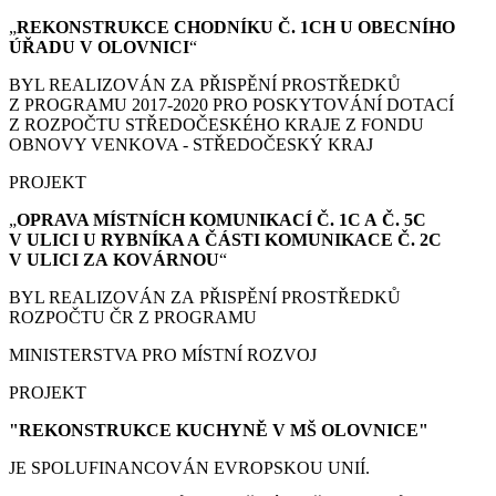
„
REKONSTRUKCE CHODNÍKU Č. 1CH U OBECNÍHO
ÚŘADU V OLOVNICI
“
BYL REALIZOVÁN ZA PŘISPĚNÍ PROSTŘEDKŮ
Z PROGRAMU 2017-2020 PRO POSKYTOVÁNÍ DOTACÍ
Z ROZPOČTU STŘEDOČESKÉHO KRAJE Z FONDU
OBNOVY VENKOVA - STŘEDOČESKÝ KRAJ
PROJEKT
„
OPRAVA MÍSTNÍCH KOMUNIKACÍ Č. 1C A Č. 5C
V ULICI U RYBNÍKA A ČÁSTI KOMUNIKACE Č. 2C
V ULICI ZA KOVÁRNOU
“
BYL REALIZOVÁN ZA PŘISPĚNÍ PROSTŘEDKŮ
ROZPOČTU ČR Z PROGRAMU
MINISTERSTVA PRO MÍSTNÍ ROZVOJ
PROJEKT
"REKONSTRUKCE KUCHYNĚ V MŠ OLOVNICE"
JE SPOLUFINANCOVÁN EVROPSKOU UNIÍ.