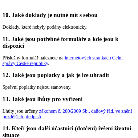
10. Jaké doklady je nutné mít s sebou
Doklady, které nebyly podány elektronicky.
11. Jaké jsou potřebné formuláře a kde jsou k
dispozici
Příslušný formulář naleznete na
internetových stránkách Celní
správy České republiky
.
12. Jaké jsou poplatky a jak je lze uhradit
Správní poplatky nejsou stanoveny.
13. Jaké jsou lhůty pro vyřízení
Lhůty jsou určeny
zákonem č. 280/2009 Sb., daňový řád, ve znění
pozdějších předpisů
.
14. Kteří jsou další účastníci (dotčení) řešení životní
situace