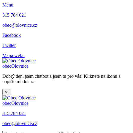
Menu
315 784 021
obec@olovnice.cz
Facebook
Twitter
Mapa webu
obec
Olovnice
Dobrý den, jsem chatbot a jsem tu pro vás! Klikněte na ikonu a
napište mi dotaz.
✕
obec
Olovnice
315 784 021
obec@olovnice.cz