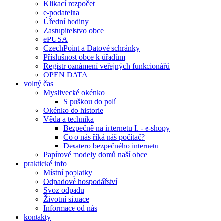
Klikací rozpočet
e-podatelna
Úřední hodiny
Zastupitelstvo obce
ePUSA
CzechPoint a Datové schránky
Příslušnost obce k úřadům
Registr oznámení veřejných funkcionářů
OPEN DATA
volný čas
Myslivecké okénko
S puškou do polí
Okénko do historie
Věda a technika
Bezpečně na internetu I. - e-shopy
Co o nás říká náš počítač?
Desatero bezpečného internetu
Papírové modely domů naší obce
praktické info
Místní poplatky
Odpadové hospodářství
Svoz odpadu
Životní situace
Informace od nás
kontakty