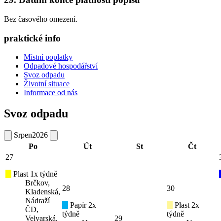
Bez časového omezení.
praktické info
Místní poplatky
Odpadové hospodářství
Svoz odpadu
Životní situace
Informace od nás
Svoz odpadu
Srpen
2026
Po
Út
St
Čt
27
Plast 1x týdně
Brčkov,
28
30
Kladenská,
Nádraží
Papír 2x
Plast 2x
ČD,
týdně
týdně
Velvarská,
29