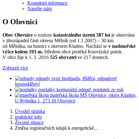
Kontaktní informace
Napište nám
O Olovnici
Obec Olovnice
o rozloze
katastrálního území 587 ha
je situována
v jihozápadní části okresu Mělník (od 1.1.2007) – 30 km
od Mělníka, na hranici s okresem Kladno. Nachází se
v nadmořské
výšce kolem 193 m.
Středem obce protéká Knovízský potok.
V obci žije k 1. 1. 2016
525 obyvatel
ve 217 domech.
Zobrazit více
odpady
svoz biodpadu, třídění, odpadové
hospodářství
poplatky
komunální odpad, poplatek ze psů
mateřská škola
MŠ Olovnice, okres Kladno,
U Rybníka 1, 273 26 Olovnice
Úvodní stránka
praktické info
Životní situace
Změna registračních údajů k energetické...