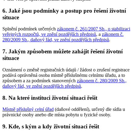
6. Jaké jsou podmínky a postup pro řešení životní
situace
Splnění podmínek určených
zákonem č. 261/2007 Sb., o stabilizaci
veřejných rozpočtů, ve znění pozdějších předpisů
, a
zákonem č.
280/2009 Sb., daňový řád, ve znění pozdějších předpisů
.
7. Jakým způsobem můžete zahájit řešení životní
situace
Oznámení o změně registračních údajů / žádost o zrušení registrace
podává oprávněná osoba místně příslušnému celnímu úřadu, a to
způsobem a za podmínek stanovených
zákonem č. 280/2009 Sb.,
daňový řád, ve znění pozdějších předpisů
.
8. Na které instituci životní situaci řešit
Místně příslušný celní úřad
(daňové oddělení), určený dle sídla u
právnické osoby anebo dle místa pobytu u fyzické osoby.
9. Kde, s kým a kdy životní situaci řešit