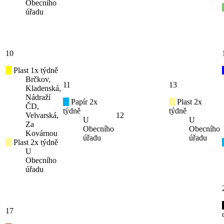
Obecního
úřadu
10
Plast 1x týdně
Brčkov,
11
13
Kladenská,
Nádraží
Papír 2x
Plast 2x
ČD,
týdně
týdně
Velvarská,
12
U
U
Za
Obecního
Obecního
Kovárnou
úřadu
úřadu
Plast 2x týdně
U
Obecního
úřadu
17