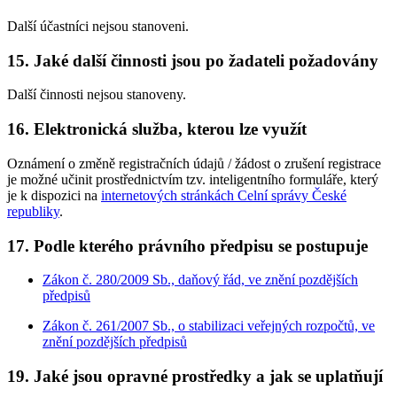
Další účastníci nejsou stanoveni.
15. Jaké další činnosti jsou po žadateli požadovány
Další činnosti nejsou stanoveny.
16. Elektronická služba, kterou lze využít
Oznámení o změně registračních údajů / žádost o zrušení registrace
je možné učinit prostřednictvím tzv. inteligentního formuláře, který
je k dispozici na
internetových stránkách Celní správy České
republiky
.
17. Podle kterého právního předpisu se postupuje
Zákon č. 280/2009 Sb., daňový řád, ve znění pozdějších
předpisů
Zákon č. 261/2007 Sb., o stabilizaci veřejných rozpočtů, ve
znění pozdějších předpisů
19. Jaké jsou opravné prostředky a jak se uplatňují