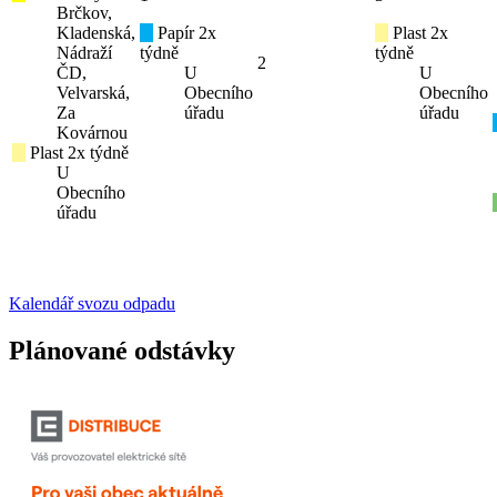
Brčkov,
Kladenská,
Papír 2x
Plast 2x
Nádraží
týdně
týdně
2
ČD,
U
U
Velvarská,
Obecního
Obecního
Za
úřadu
úřadu
Kovárnou
Plast 2x týdně
U
Obecního
úřadu
Kalendář svozu odpadu
Plánované odstávky