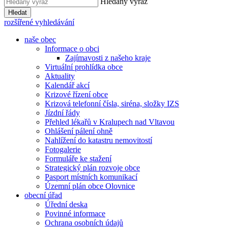
Hledaný výraz
Hledat
rozšířené vyhledávání
naše obec
Informace o obci
Zajímavosti z našeho kraje
Virtuální prohlídka obce
Aktuality
Kalendář akcí
Krizové řízení obce
Krizová telefonní čísla, siréna, složky IZS
Jízdní řády
Přehled lékařů v Kralupech nad Vltavou
Ohlášení pálení ohně
Nahlížení do katastru nemovitostí
Fotogalerie
Formuláře ke stažení
Strategický plán rozvoje obce
Pasport místních komunikací
Územní plán obce Olovnice
obecní úřad
Úřední deska
Povinné informace
Ochrana osobních údajů