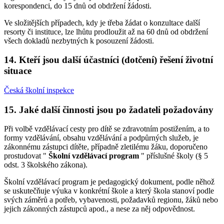
korespondenci, do 15 dnů od obdržení žádosti.
Ve složitějších případech, kdy je třeba žádat o konzultace další
resorty či instituce, lze lhůtu prodloužit až na 60 dnů od obdržení
všech dokladů nezbytných k posouzení žádosti.
14. Kteří jsou další účastníci (dotčení) řešení životní
situace
Česká školní inspekce
15. Jaké další činnosti jsou po žadateli požadovány
Při volbě vzdělávací cesty pro dítě se zdravotním postižením, a to
formy vzdělávání, obsahu vzdělávání a podpůrných služeb, je
zákonnému zástupci dítěte, případně zletilému žáku, doporučeno
prostudovat "
Školní vzdělávací program
" příslušné školy (§ 5
odst. 3 školského zákona).
Školní vzdělávací program je pedagogický dokument, podle něhož
se uskutečňuje výuka v konkrétní škole a který škola stanoví podle
svých záměrů a potřeb, vybavenosti, požadavků regionu, žáků nebo
jejich zákonných zástupců apod., a nese za něj odpovědnost.