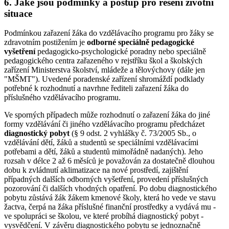
6. Jaké jsou podmínky a postup pro řešení životní
situace
Podmínkou zařazení žáka do vzdělávacího programu pro žáky se
zdravotním postižením je
odborné speciálně pedagogické
vyšetření
pedagogicko-psychologické poradny nebo speciálně
pedagogického centra zařazeného v rejstříku škol a školských
zařízení Ministerstva školství, mládeže a tělovýchovy (dále jen
"MŠMT"). Uvedené poradenské zařízení shromáždí podklady
potřebné k rozhodnutí a navrhne řediteli zařazení žáka do
příslušného vzdělávacího programu.
Ve sporných případech může rozhodnutí o zařazení žáka do jiné
formy vzdělávání či jiného vzdělávacího programu předcházet
diagnostický pobyt
(§ 9 odst. 2 vyhlášky č. 73/2005 Sb., o
vzdělávání dětí, žáků a studentů se speciálními vzdělávacími
potřebami a dětí, žáků a studentů mimořádně nadaných). Jeho
rozsah v délce 2 až 6 měsíců je považován za dostatečně dlouhou
dobu k zvládnutí aklimatizace na nové prostředí, zajištění
případných dalších odborných vyšetření, provedení příslušných
pozorování či dalších vhodných opatření. Po dobu diagnostického
pobytu zůstává žák žákem kmenové školy, která ho vede ve stavu
žactva, čerpá na žáka příslušné finanční prostředky a vydává mu -
ve spolupráci se školou, ve které probíhá diagnostický pobyt -
vysvědčení. V závěru diagnostického pobytu se jednoznačně