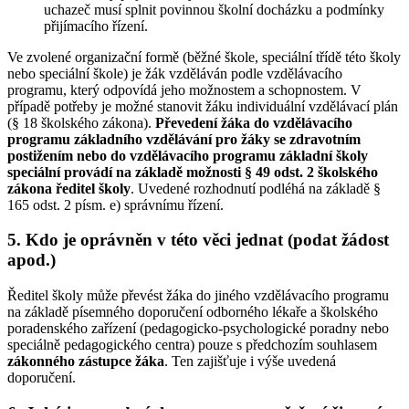
uchazeč musí splnit povinnou školní docházku a podmínky
přijímacího řízení.
Ve zvolené organizační formě (běžné škole, speciální třídě této školy
nebo speciální škole) je žák vzděláván podle vzdělávacího
programu, který odpovídá jeho možnostem a schopnostem. V
případě potřeby je možné stanovit žáku individuální vzdělávací plán
(§ 18 školského zákona).
Převedení žáka do vzdělávacího
programu základního vzdělávání pro žáky se zdravotním
postižením nebo do vzdělávacího programu základní školy
speciální provádí na základě možnosti § 49 odst. 2 školského
zákona ředitel školy
. Uvedené rozhodnutí podléhá na základě §
165 odst. 2 písm. e) správnímu řízení.
5. Kdo je oprávněn v této věci jednat (podat žádost
apod.)
Ředitel školy může převést žáka do jiného vzdělávacího programu
na základě písemného doporučení odborného lékaře a školského
poradenského zařízení (pedagogicko-psychologické poradny nebo
speciálně pedagogického centra) pouze s předchozím souhlasem
zákonného zástupce žáka
. Ten zajišťuje i výše uvedená
doporučení.