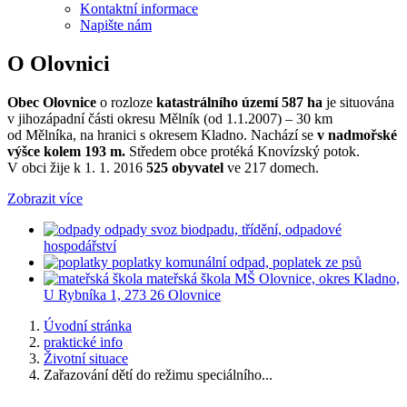
Kontaktní informace
Napište nám
O Olovnici
Obec Olovnice
o rozloze
katastrálního území 587 ha
je situována
v jihozápadní části okresu Mělník (od 1.1.2007) – 30 km
od Mělníka, na hranici s okresem Kladno. Nachází se
v nadmořské
výšce kolem 193 m.
Středem obce protéká Knovízský potok.
V obci žije k 1. 1. 2016
525 obyvatel
ve 217 domech.
Zobrazit více
odpady
svoz biodpadu, třídění, odpadové
hospodářství
poplatky
komunální odpad, poplatek ze psů
mateřská škola
MŠ Olovnice, okres Kladno,
U Rybníka 1, 273 26 Olovnice
Úvodní stránka
praktické info
Životní situace
Zařazování dětí do režimu speciálního...