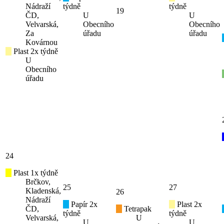
Nádraží
týdně
týdně
19
ČD,
U
U
Velvarská,
Obecního
Obecního
Za
úřadu
úřadu
Kovárnou
Plast 2x týdně
U
Obecního
úřadu
24
Plast 1x týdně
Brčkov,
25
27
Kladenská,
26
Nádraží
Papír 2x
Plast 2x
ČD,
Tetrapak
týdně
týdně
Velvarská,
U
U
U