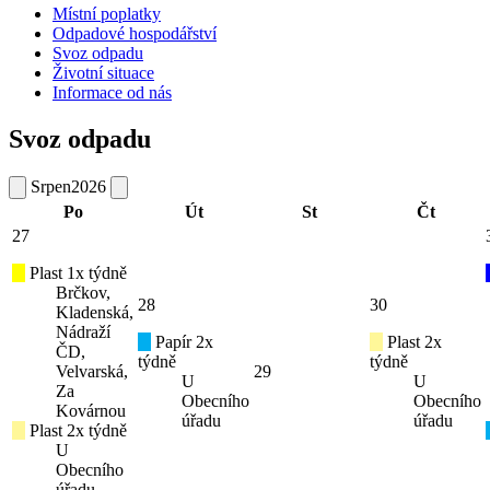
Místní poplatky
Odpadové hospodářství
Svoz odpadu
Životní situace
Informace od nás
Svoz odpadu
Srpen
2026
Po
Út
St
Čt
27
Plast 1x týdně
Brčkov,
28
30
Kladenská,
Nádraží
Papír 2x
Plast 2x
ČD,
týdně
týdně
Velvarská,
29
U
U
Za
Obecního
Obecního
Kovárnou
úřadu
úřadu
Plast 2x týdně
U
Obecního
úřadu