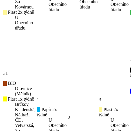
Za
Obecního
Obecního
Obecního
Kovárnou
úřadu
úřadu
úřadu
Plast 2x týdně
U
Obecního
úřadu
31
BIO
Olovnice
(Mělník)
Plast 1x týdně
1
3
Brčkov,
Kladenská,
Papír 2x
Plast 2x
Nádraží
týdně
týdně
2
ČD,
U
U
Velvarská,
Obecního
Obecního
Za
úřadu
úřadu