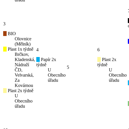
3
BIO
Olovnice
(Mělník)
Plast 1x týdně
4
6
Brčkov,
Kladenská,
Papír 2x
Plast 2x
Nádraží
týdně
týdně
5
ČD,
U
U
Velvarská,
Obecního
Obecního
Za
úřadu
úřadu
Kovárnou
Plast 2x týdně
U
Obecního
úřadu