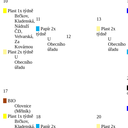
10
Plast 1x týdně
Brčkov,
11
13
Kladenská,
Nádraží
Papír 2x
Plast 2x
ČD,
týdně
týdně
Velvarská,
12
U
U
Za
Obecního
Obecního
Kovárnou
úřadu
úřadu
Plast 2x týdně
U
Obecního
úřadu
17
BIO
Olovnice
(Mělník)
Plast 1x týdně
18
20
Brčkov,
Kladenská,
Papír 2x
Plast 2x