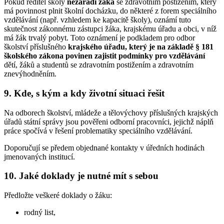
Pokud ředitel školy
nezařadí žáka
se zdravotním postižením, který
má povinnost plnit školní docházku, do některé z forem speciálního
vzdělávání (např. vzhledem ke kapacitě školy), oznámí tuto
skutečnost zákonnému zástupci žáka, krajskému úřadu a obci, v níž
má žák trvalý pobyt. Toto oznámení je podkladem pro odbor
školství příslušného
krajského úřadu, který je na základě § 181
školského zákona povinen zajistit podmínky pro vzdělávání
dětí, žáků a studentů se zdravotním postižením a zdravotním
znevýhodněním.
9. Kde, s kým a kdy životní situaci řešit
Na odborech školství, mládeže a tělovýchovy příslušných krajských
úřadů státní správy jsou pověřeni odborní pracovníci, jejichž náplň
práce spočívá v řešení problematiky speciálního vzdělávání.
Doporučují se předem objednané kontakty v úředních hodinách
jmenovaných institucí.
10. Jaké doklady je nutné mít s sebou
Předložte veškeré doklady o žáku:
rodný list,