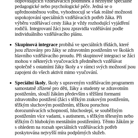
odpovídajících vzdělávacích podmínek a nezbytné speciálně
pedagogické nebo psychologické péče. Jedná se o
upřednostněnou volbu, vyhodnocují se však reálné možnosti
uspokojování speciálních vzdělávacích potřeb žáka. Při
výběru vzdělávací cesty žáka je vždy rozhodující vyjádření
rodičů. Integrovaní žáci jsou zpravidla vzděláváni podle
individuálního vzdělávacího plánu.
Skupinová integrace
probíhá ve speciálních třídách, které
jsou zřizovány pro žáky se zdravotním postižením ve školách
hlavního vzdělávacího proudu. Při skupinové integraci se žáci
mohou v některých vyučovacích předmětech vzdělávat
společně s ostatními žáky školy a v rámci svých možností jsou
zapojeni do všech aktivit mimo vyučování.
Speciální školy
, školy s upraveným vzdělávacím programem
samostatně zřízené pro děti, žáky a studenty se zdravotním
postižením, slouží žákům především s těžšími formami
zdravotního postižení (žáci s těžkým zrakovým postižením,
těžkým sluchovým postižením, těžkou poruchou
dorozumívacích schopností, hluchoslepí, se souběžným
postižením více vadami, s autismem, s těžkým tělesným nebo
těžkým či hlubokým mentálním postižením). Těmto žákům je
s ohledem na rozsah speciálních vzdělávacích potřeb
poskytována nejvyšší míra podpůrných služeb.