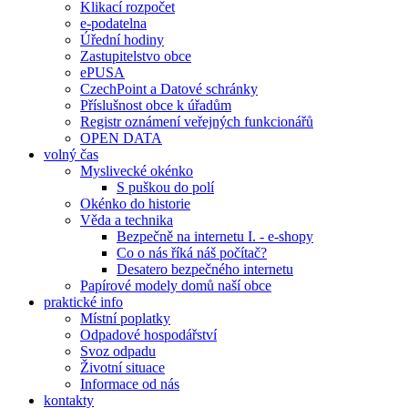
Klikací rozpočet
e-podatelna
Úřední hodiny
Zastupitelstvo obce
ePUSA
CzechPoint a Datové schránky
Příslušnost obce k úřadům
Registr oznámení veřejných funkcionářů
OPEN DATA
volný čas
Myslivecké okénko
S puškou do polí
Okénko do historie
Věda a technika
Bezpečně na internetu I. - e-shopy
Co o nás říká náš počítač?
Desatero bezpečného internetu
Papírové modely domů naší obce
praktické info
Místní poplatky
Odpadové hospodářství
Svoz odpadu
Životní situace
Informace od nás
kontakty