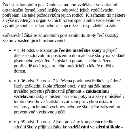
Žáci se zdravotním postižením se mohou vzdělávat ve variantní
organizační formě, která nejlépe odpovídá jejich vzdělávacím
potřebám, ale také požadavkům jejich rodičů. K zařazení do některé
z výše uvedených organizačních forem speciálního vzdělávání se
vyžaduje souhlas zákonného zástupce žáka, resp. zletilého žáka.
Zařazování žáka se zdravotním postižením do školy řeší školský
zákon v následujících ustanoveních:
v § 34 odst. 6 rozhoduje
ředitel mateřské školy
o přijetí
dítěte se zdravotním postižením do mateřské školy na základě
písemného vyjádření školského poradenského zařízení,
popřípadě také registrujícího praktického lékaře o děti a
dorost,
v § 36 odst. 5 a odst. 7 je řešena povinnost ředitele spádové
školy (základní škola zřízená obcí, v níž má žák místo
trvalého pobytu) přednostně přijmout k
základnímu
vzdělávání
žáky s místem trvalého pobytu a žáky umístěné v
tomto obvodu ve školském zařízení pro výkon ústavní
výchovy, ochranné výchovy nebo ve školském zařízení pro
preventivně výchovnou péči,
v § 59 odst. 1 a odst. 2 jsou popsány kompetence ředitele
střední školy přijímat žáky ke
vzdělávání ve střední škole
-