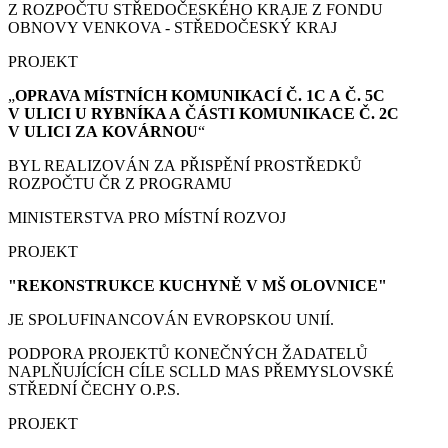
Z ROZPOČTU STŘEDOČESKÉHO KRAJE Z FONDU
OBNOVY VENKOVA - STŘEDOČESKÝ KRAJ
PROJEKT
„
OPRAVA MÍSTNÍCH KOMUNIKACÍ Č. 1C A Č. 5C
V ULICI U RYBNÍKA A ČÁSTI KOMUNIKACE Č. 2C
V ULICI ZA KOVÁRNOU
“
BYL REALIZOVÁN ZA PŘISPĚNÍ PROSTŘEDKŮ
ROZPOČTU ČR Z PROGRAMU
MINISTERSTVA PRO MÍSTNÍ ROZVOJ
PROJEKT
"REKONSTRUKCE KUCHYNĚ V MŠ OLOVNICE"
JE SPOLUFINANCOVÁN EVROPSKOU UNIÍ.
PODPORA PROJEKTŮ KONEČNÝCH ŽADATELŮ
NAPLŇUJÍCÍCH CÍLE SCLLD MAS PŘEMYSLOVSKÉ
STŘEDNÍ ČECHY O.P.S.
PROJEKT