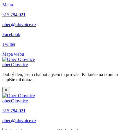
Menu
315 784 021
obec@olovnice.cz
Facebook
Twitter
Mapa webu
obec
Olovnice
Dobrý den, jsem chatbot a jsem tu pro vás! Klikněte na ikonu a
napište mi dotaz.
✕
obec
Olovnice
315 784 021
obec@olovnice.cz