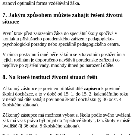
stanoví optimální forma vzdělávání žáka.
7. Jakým způsobem můžete zahájit řešení životní
situace
První krok před zařazením žáka do speciální školy spočívá v
kontaktu příslušného poradenského zařízení: pedagogicko-
psychologické poradny nebo speciálně pedagogického centra.
V rámci poskytnutí rané péče žákům se zdravotním postižením a
jejich rodinám je doporučeno navštívit poradenské zařízení co
nejdříve po zjištění vady, mnohdy ihned po narození dítěte.
8. Na které instituci životní situaci řešit
Zákonný zástupce je povinen přihlásit dítě
zápisem
k povinné
školní docházce, a to v době od 15. 1. do 15. 2. kalendářního roku,
v němž má dítě zahájit povinnou školní docházku (§ 36 odst. 4
školského zákona).
Zákonný zástupce má možnost vybrat si školu podle svého uvážení,
žák má však právo být přijat do "spádové školy", tzn. školy v místě
bydliště (§ 36 odst. 5 školského zákona).