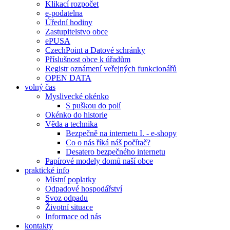
Klikací rozpočet
e-podatelna
Úřední hodiny
Zastupitelstvo obce
ePUSA
CzechPoint a Datové schránky
Příslušnost obce k úřadům
Registr oznámení veřejných funkcionářů
OPEN DATA
volný čas
Myslivecké okénko
S puškou do polí
Okénko do historie
Věda a technika
Bezpečně na internetu I. - e-shopy
Co o nás říká náš počítač?
Desatero bezpečného internetu
Papírové modely domů naší obce
praktické info
Místní poplatky
Odpadové hospodářství
Svoz odpadu
Životní situace
Informace od nás
kontakty