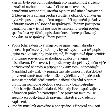
kterým bylo původní rozhodnutí pro nezákonnost zrušeno,
označení rozhodnutí o vazbě či trestu se uvede spolu
označením rozhodnutí, kterým bylo trestní stíhání zastaveno,
či kterým byla stíhaná osoba zproštěna obžaloby, či kterým
byla věc postoupena jinému orgánu. Při uplatnění požadavku
náhrady škody způsobené nesprávným úředním postupem
označit orgán v jehož postupu je nesprávný úřední postup
spatřován a výstižně popis skutečnosti, které poškozený
pokládá za nesprávný úřední postup.
Popis (charakteristika) majetkové újmy, jejíž náhradu v
penězích poškozený požaduje, by měl vystihovat též popis
jejího vzniku tak, aby bylo zřejmé, že majetková újma vznikla
v příčinné souvislosti se škodnou událostí (je jejím
následkem). Dále uvést, jak poškozený dospěl k výpočtu výše
požadované náhrady a připojit doklady tomu odpovídající.
Například ušlý zisk - v případě závislé činnosti třeba doložit
potvrzení zaměstnavatele o ušlém výdělku, v případě osob
samostatně výdělečně činných daňové přiznání o dani z
příjmu za rozhodné období a účetní rok bezprostředně
předcházející škodné události. Náklady řízení spočívající v
nákladech právního zastoupení lze prokázat fakturou se
specifikací poskytnutých právních služeb a dokladem o
zaplacení.
Podání musí být datováno a podepsáno. Připojení dokladů