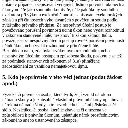
notáře v případech sepisování veřejných listin o právních úkonech a
úkony notáře jako soudního komisaře, dále pak úkony soudního
exekutora při výkonu exekuční činnosti, sepisování exekutorských
zápisů a při činnostech vykonávaných s pověřením soudu podle
zvláštního právního předpisu. Za nesprávný úřední postup je
považováno porušení povinnosti učinit úkon nebo vydat rozhodnutí
v zákonem stanovené lhůtě; nestanoví-li zákon žádnou lhůtu,
považuje se za nesprávný úřední postup rovněž porušení povinnosti
učinit úkon, nebo vydat rozhodnutí v přiměřené lhůtě.
Bez ohledu na to, zda byla nezákonným rozhodnutím, nebo
nesprávným úředním postupem způsobena škoda, poskytuje se též
za podmínek stanovených zákonem (§ 31a) přiměřené
zadostiučinění za vzniklou nemajetkovou újmu.
5. Kdo je oprávněn v této věci jednat (podat žádost
apod.)
Fyzická či právnická osoba, která tvrdí, že jí vznikl nárok na
náhradu škody a je způsobilá vlastními právními úkony uplatňovat
nárok na náhradu škody, a to bez ohledu na státní příslušnost či
sídlo. Nezletilec, či osoba, která je zbavena či omezena ve
způsobilosti k právním úkonům, uplatňuje nárok prostřednictvím
zákonného anebo ustanoveného zástupce.