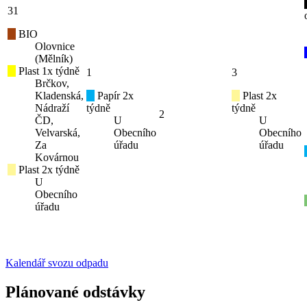
31
BIO
Olovnice
(Mělník)
Plast 1x týdně
1
3
Brčkov,
Kladenská,
Papír 2x
Plast 2x
Nádraží
týdně
týdně
2
ČD,
U
U
Velvarská,
Obecního
Obecního
Za
úřadu
úřadu
Kovárnou
Plast 2x týdně
U
Obecního
úřadu
Kalendář svozu odpadu
Plánované odstávky