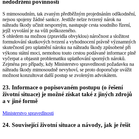
nedodržení povinností
S mimosoudním, tak zvaným předběžným projednáním odškodnění,
nejsou spojeny žádné sankce. Jestliže nelze tvrzený nárok na
náhradu škody učinit nesporným, nastupuje cesta soudního řízení,
jejíž vyvolání je na vůli poškozeného.
S ohledem na možnou (zpravidla obvyklou) náročnost a složitost
formulování skutkových tvrzení a vyhodnocení právně významných
skutečností pro uplatnění nároku na náhradu škody způsobené při
výkonu státní moci, nemohou touto cestou podávané informace plně
vyčerpat a objasnit problematiku uplatňování sporných nároků.
Zejména pro případy, kdy Ministerstvo spravedlnosti požadavku na
náhradu škody mimosoudně nevyhoví, se proto doporučuje uvážit
možnost konzultovat další postup se zvoleným advokátem.
23. Informace o popisovaném postupu (o řešení
životní situace) je možné získat také z jiných zdrojů
a v jiné formě
Ministerstvo spravedlnosti
24. Související životní situace a návody, jak je řešit