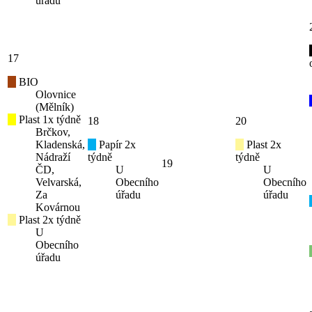
úřadu
17
BIO
Olovnice
(Mělník)
Plast 1x týdně
18
20
Brčkov,
Kladenská,
Papír 2x
Plast 2x
Nádraží
týdně
týdně
19
ČD,
U
U
Velvarská,
Obecního
Obecního
Za
úřadu
úřadu
Kovárnou
Plast 2x týdně
U
Obecního
úřadu