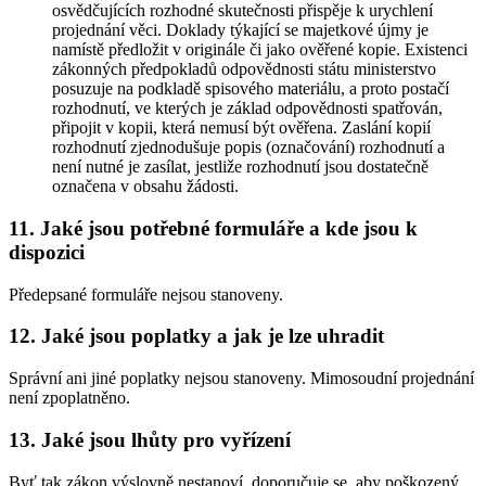
osvědčujících rozhodné skutečnosti přispěje k urychlení
projednání věci. Doklady týkající se majetkové újmy je
namístě předložit v originále či jako ověřené kopie. Existenci
zákonných předpokladů odpovědnosti státu ministerstvo
posuzuje na podkladě spisového materiálu, a proto postačí
rozhodnutí, ve kterých je základ odpovědnosti spatřován,
připojit v kopii, která nemusí být ověřena. Zaslání kopií
rozhodnutí zjednodušuje popis (označování) rozhodnutí a
není nutné je zasílat, jestliže rozhodnutí jsou dostatečně
označena v obsahu žádosti.
11. Jaké jsou potřebné formuláře a kde jsou k
dispozici
Předepsané formuláře nejsou stanoveny.
12. Jaké jsou poplatky a jak je lze uhradit
Správní ani jiné poplatky nejsou stanoveny. Mimosoudní projednání
není zpoplatněno.
13. Jaké jsou lhůty pro vyřízení
Byť tak zákon výslovně nestanoví, doporučuje se, aby poškozený