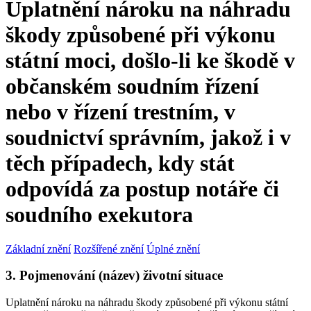
Uplatnění nároku na náhradu
škody způsobené při výkonu
státní moci, došlo-li ke škodě v
občanském soudním řízení
nebo v řízení trestním, v
soudnictví správním, jakož i v
těch případech, kdy stát
odpovídá za postup notáře či
soudního exekutora
Základní znění
Rozšířené znění
Úplné znění
3. Pojmenování (název) životní situace
Uplatnění nároku na náhradu škody způsobené při výkonu státní