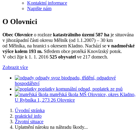
Kontaktní informace
Napište nám
O Olovnici
Obec Olovnice
o rozloze
katastrálního území 587 ha
je situována
v jihozápadní části okresu Mělník (od 1.1.2007) – 30 km
od Mělníka, na hranici s okresem Kladno. Nachází se
v nadmořské
výšce kolem 193 m.
Středem obce protéká Knovízský potok.
V obci žije k 1. 1. 2016
525 obyvatel
ve 217 domech.
Zobrazit více
odpady
svoz biodpadu, třídění, odpadové
hospodářství
poplatky
komunální odpad, poplatek ze psů
mateřská škola
MŠ Olovnice, okres Kladno,
U Rybníka 1, 273 26 Olovnice
Úvodní stránka
praktické info
Životní situace
Uplatnění nároku na náhradu škody...