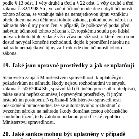
podle § 13 odst. 1 věty druhé a třetí a § 22 odst. 1 věty druhé a třetí
zákona č. 82/1998 Sb., ve znění účinném ode dne nabytí účinnosti
tohoto zákona, se vztahuje také na nemajetkovou újmu vzniklou
přede dnem nabytí účinnosti tohoto zákona, pokud nebyl nárok na
náhradu této újmy promlčen; v případě, že poškozený podal před
nabytím účinnosti tohoto zákona k Evropskému soudu pro lidská
práva z tohoto titulu v dané věci včasnou stížnost, o které tento soud
dosud nevydal konečné rozhodnutí, dojde k promlčení nároku na
náhradu nemajetkové újmy za 1 rok ode dne účinnosti tohoto
zákona.
19. Jaké jsou opravné prostředky a jak se uplatňují
Stanoviska zaujatá Ministerstvem spravedlnosti k uplatněným
požadavkům na náhradu škody nejsou rozhodnutími ve smyslu
zákona č. 500/2004 Sb., správní řád (či jiného procesního předpisu),
takže se ani nepřezkoumávají opravnými prostředky, či jiným
instančním postupem. Nepřizná-li Ministerstvo spravedlnosti
odškodnění mimosoudně, lze se autoritativního rozhodnutí o
tvrzeném nároku na náhradu škody domáhat cestou občanského
soudního řízení, tedy žalobou podanou proti České republice -
Ministerstvu spravedlnosti.
20. Jaké sankce mohou být uplatněny v případě