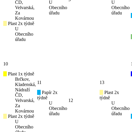
ČD,
U
U
Velvarská,
Obecního
Obecního
Za
úřadu
úřadu
Kovárnou
Plast 2x týdně
U
Obecního
úřadu
10
Plast 1x týdně
Brčkov,
11
13
Kladenská,
Nádraží
Papír 2x
Plast 2x
ČD,
týdně
týdně
Velvarská,
12
U
U
Za
Obecního
Obecního
Kovárnou
úřadu
úřadu
Plast 2x týdně
U
Obecního