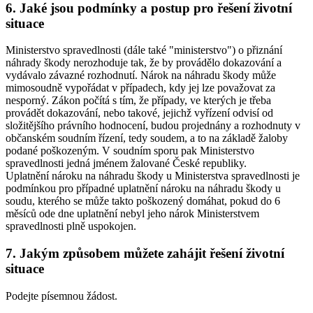
6. Jaké jsou podmínky a postup pro řešení životní
situace
Ministerstvo spravedlnosti (dále také "ministerstvo") o přiznání
náhrady škody nerozhoduje tak, že by provádělo dokazování a
vydávalo závazné rozhodnutí. Nárok na náhradu škody může
mimosoudně vypořádat v případech, kdy jej lze považovat za
nesporný. Zákon počítá s tím, že případy, ve kterých je třeba
provádět dokazování, nebo takové, jejichž vyřízení odvisí od
složitějšího právního hodnocení, budou projednány a rozhodnuty v
občanském soudním řízení, tedy soudem, a to na základě žaloby
podané poškozeným. V soudním sporu pak Ministerstvo
spravedlnosti jedná jménem žalované České republiky.
Uplatnění nároku na náhradu škody u Ministerstva spravedlnosti je
podmínkou pro případné uplatnění nároku na náhradu škody u
soudu, kterého se může takto poškozený domáhat, pokud do 6
měsíců ode dne uplatnění nebyl jeho nárok Ministerstvem
spravedlnosti plně uspokojen.
7. Jakým způsobem můžete zahájit řešení životní
situace
Podejte písemnou žádost.