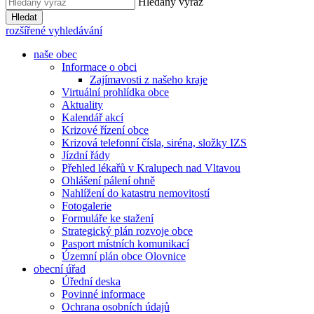
Hledaný výraz
Hledat
rozšířené vyhledávání
naše obec
Informace o obci
Zajímavosti z našeho kraje
Virtuální prohlídka obce
Aktuality
Kalendář akcí
Krizové řízení obce
Krizová telefonní čísla, siréna, složky IZS
Jízdní řády
Přehled lékařů v Kralupech nad Vltavou
Ohlášení pálení ohně
Nahlížení do katastru nemovitostí
Fotogalerie
Formuláře ke stažení
Strategický plán rozvoje obce
Pasport místních komunikací
Územní plán obce Olovnice
obecní úřad
Úřední deska
Povinné informace
Ochrana osobních údajů