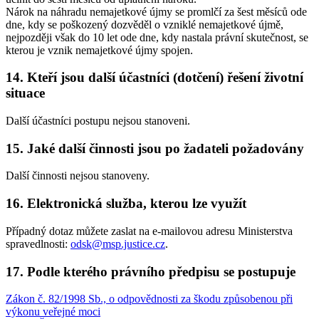
Nárok na náhradu nemajetkové újmy se promlčí za šest měsíců ode
dne, kdy se poškozený dozvěděl o vzniklé nemajetkové újmě,
nejpozději však do 10 let ode dne, kdy nastala právní skutečnost, se
kterou je vznik nemajetkové újmy spojen.
14. Kteří jsou další účastníci (dotčení) řešení životní
situace
Další účastníci postupu nejsou stanoveni.
15. Jaké další činnosti jsou po žadateli požadovány
Další činnosti nejsou stanoveny.
16. Elektronická služba, kterou lze využít
Případný dotaz můžete zaslat na e-mailovou adresu Ministerstva
spravedlnosti:
odsk@msp.justice.cz
.
17. Podle kterého právního předpisu se postupuje
Zákon č. 82/1998 Sb., o odpovědnosti za škodu způsobenou při
výkonu veřejné moci