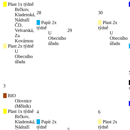
Plast 1x týdně
Brčkov,
28
30
Kladenská,
Nádraží
Papír 2x
Plast 2x
ČD,
týdně
týdně
Velvarská,
29
U
U
Za
Obecního
Obecního
Kovárnou
úřadu
úřadu
Plast 2x týdně
U
Obecního
úřadu
3
BIO
Olovnice
(Mělník)
Plast 1x týdně
4
6
Brčkov,
Kladenská,
Papír 2x
Plast 2x
Nádraží
týdně
týdně
5