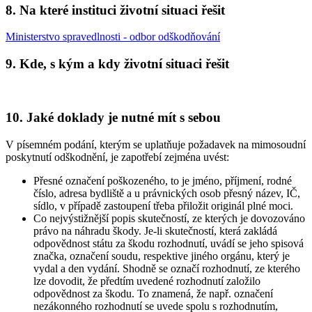
8. Na které instituci životní situaci řešit
Ministerstvo spravedlnosti - odbor odškodňování
9. Kde, s kým a kdy životní situaci řešit
10. Jaké doklady je nutné mít s sebou
V písemném podání, kterým se uplatňuje požadavek na mimosoudní
poskytnutí odškodnění, je zapotřebí zejména uvést:
Přesné označení poškozeného, to je jméno, příjmení, rodné
číslo, adresa bydliště a u právnických osob přesný název, IČ,
sídlo, v případě zastoupení třeba přiložit originál plné moci.
Co nejvýstižnější popis skutečností, ze kterých je dovozováno
právo na náhradu škody. Je-li skutečností, která zakládá
odpovědnost státu za škodu rozhodnutí, uvádí se jeho spisová
značka, označení soudu, respektive jiného orgánu, který je
vydal a den vydání. Shodně se označí rozhodnutí, ze kterého
lze dovodit, že předtím uvedené rozhodnutí založilo
odpovědnost za škodu. To znamená, že např. označení
nezákonného rozhodnutí se uvede spolu s rozhodnutím,