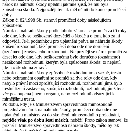
nárok na náhradu škody uplatnil jakmile zjistí, že mu byla
způsobena škoda. Nejpozději by tak měl učinit do konce promlčecí
doby.
Zákon č. 82/1998 Sb. stanoví promlčecí doby následujícím
způsobem:
Nárok na náhradu škody podle tohoto zákona se promlčí za tři roky
ode dne, kdy se poškozený dozvěděl o škodě a o tom, kdo za ni
odpovídá. Je-li podmínkou pro uplatnění práva na náhradu škody
zrušení rozhodnutí, běží promlčecí doba ode dne doručení
(oznámení) zrušovacího rozhodnutí. Nejpozději se nárok promlčí za
deset let ode dne, kdy poškozenému bylo doručeno (oznámeno)
nezákonné rozhodnutí, kterým byla způsobena škoda; to neplatí,
jde-li o škodu na zdraví.
Nárok na náhradu škody způsobené rozhodnutím o vazbě, trestu
nebo ochranném opatření se promlčí za dva roky ode dne, kdy
nabylo právní moci zprošťující rozhodnutí, rozhodnutí, jímž bylo
trestní řízení zastaveno, zrušující rozhodnutí, rozhodnutí, jímž byla
věc postoupena jinému orgánu, nebo rozhodnutí odsuzující k
mírnějšímu trestu.
Po dobu, kdy je s Ministerstvem spravedlnosti mimosoudně
projednáván nárok na náhradu škody, promlčecí doba ode dne
uplatnění u ministerstva do skončení mimosoudního projednání,
nejdéle však po dobu šesti měsíců
, neběží. Proto zákon stanoví, že
přizná-li Ministerstvo spravedlnosti náhradu škody, mělo by tak
učinit do šesti měsíců od uplatnění nároku.