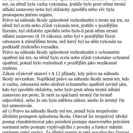
ten, na němž byla vazba vykonána, jestliže bylo proti němu trestní
stíhání zastaveno nebo byl obžaloby zproštěn nebo věc byla
postoupena jinému orgánu.
Právo na náhradu škody způsobené rozhodnutím o trestu má ten, na
němž byl zcela nebo zčásti vykonán trest, jestliže v pozdějším
řízením, byl obžaloby zproštěn nebo bylo-li proti němu trestní
stíhání zastaveno (§ 10 zákona), nebo byl v pozdějším řízení
odsouzen k mírnějšímu trestu, než který byl na něm vykonán na
podkladě zrušeného rozsudku.
Právo na náhradu škody způsobené rozhodnutím o ochranném
opatření má ten, na němž bylo zcela nebo zčásti vykonáno ochranné
opatření, pokud bylo rozhodnutí v pozdějším jako nezákonné
zrušeno.
Zákon výslovně stanoví v § 12 případy, kdy právo na náhradu
škody nevznikne. Například právo na náhradu škody nemá ten, kdo
si vazbu, odsouzení nebo uložení ochranného opatření zavinil sám,
kdo byl zproštěn obžaloby, nebo bylo proti němu trestní stíhání
zastaveno jen proto, že není za spáchaný trestný čin trestně
odpovědný, nebo že mu byla udělena milost, anebo že trestný čin
byl amnestován.
ad c) Právo na náhradu škody má ten, jemuž byla nesprávním
úředním postupem způsobena škoda. Obecně lze nesprávný úřední
postup charakterizovat jako porušení postupu stanoveného právními
normami nebo postupu vyplývajícího z povahy a funkce státním
orgánem státní správy. Za úřední postup je také považována činnost