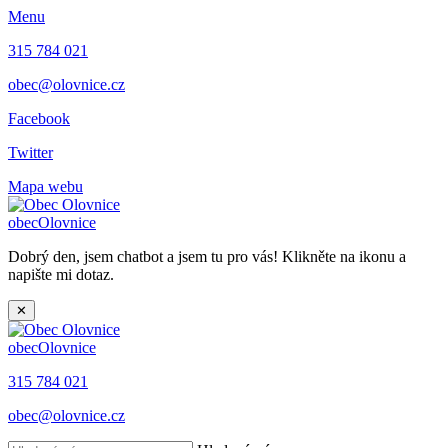
Menu
315 784 021
obec@olovnice.cz
Facebook
Twitter
Mapa webu
obec
Olovnice
Dobrý den, jsem chatbot a jsem tu pro vás! Klikněte na ikonu a
napište mi dotaz.
✕
obec
Olovnice
315 784 021
obec@olovnice.cz