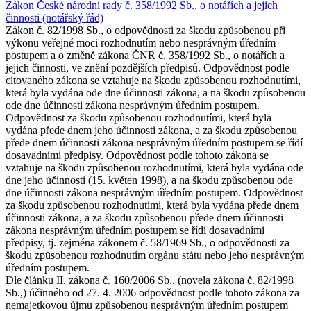
Zákon České národní rady č. 358/1992 Sb., o notářích a jejich
činnosti (notářský řád)
Zákon č. 82/1998 Sb., o odpovědnosti za škodu způsobenou při
výkonu veřejné moci rozhodnutím nebo nesprávným úředním
postupem a o změně zákona ČNR č. 358/1992 Sb., o notářích a
jejich činnosti, ve znění pozdějších předpisů. Odpovědnost podle
citovaného zákona se vztahuje na škodu způsobenou rozhodnutími,
která byla vydána ode dne účinnosti zákona, a na škodu způsobenou
ode dne účinnosti zákona nesprávným úředním postupem.
Odpovědnost za škodu způsobenou rozhodnutími, která byla
vydána přede dnem jeho účinnosti zákona, a za škodu způsobenou
přede dnem účinnosti zákona nesprávným úředním postupem se řídí
dosavadními předpisy. Odpovědnost podle tohoto zákona se
vztahuje na škodu způsobenou rozhodnutími, která byla vydána ode
dne jeho účinnosti (15. květen 1998), a na škodu způsobenou ode
dne účinnosti zákona nesprávným úředním postupem. Odpovědnost
za škodu způsobenou rozhodnutími, která byla vydána přede dnem
účinnosti zákona, a za škodu způsobenou přede dnem účinnosti
zákona nesprávným úředním postupem se řídí dosavadními
předpisy, tj. zejména zákonem č. 58/1969 Sb., o odpovědnosti za
škodu způsobenou rozhodnutím orgánu státu nebo jeho nesprávným
úředním postupem.
Dle článku II. zákona č. 160/2006 Sb., (novela zákona č. 82/1998
Sb.,) účinného od 27. 4. 2006 odpovědnost podle tohoto zákona za
nemajetkovou újmu způsobenou nesprávným úředním postupem