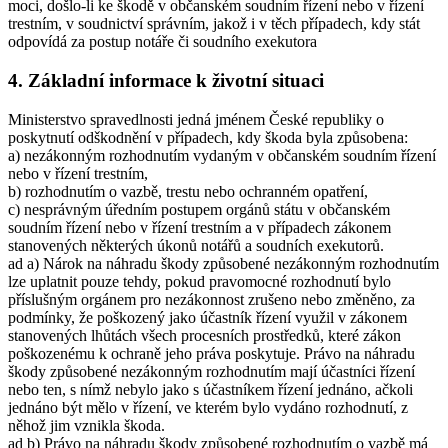
moci, došlo-li ke škodě v občanském soudním řízení nebo v řízení
trestním, v soudnictví správním, jakož i v těch případech, kdy stát
odpovídá za postup notáře či soudního exekutora
4. Základní informace k životní situaci
Ministerstvo spravedlnosti jedná jménem České republiky o
poskytnutí odškodnění v případech, kdy škoda byla způsobena:
a) nezákonným rozhodnutím vydaným v občanském soudním řízení
nebo v řízení trestním,
b) rozhodnutím o vazbě, trestu nebo ochranném opatření,
c) nesprávným úředním postupem orgánů státu v občanském
soudním řízení nebo v řízení trestním a v případech zákonem
stanovených některých úkonů notářů a soudních exekutorů.
ad a) Nárok na náhradu škody způsobené nezákonným rozhodnutím
lze uplatnit pouze tehdy, pokud pravomocné rozhodnutí bylo
příslušným orgánem pro nezákonnost zrušeno nebo změněno, za
podmínky, že poškozený jako účastník řízení využil v zákonem
stanovených lhůtách všech procesních prostředků, které zákon
poškozenému k ochraně jeho práva poskytuje. Právo na náhradu
škody způsobené nezákonným rozhodnutím mají účastníci řízení
nebo ten, s nímž nebylo jako s účastníkem řízení jednáno, ačkoli
jednáno být mělo v řízení, ve kterém bylo vydáno rozhodnutí, z
něhož jim vznikla škoda.
ad b) Právo na náhradu škody způsobené rozhodnutím o vazbě má