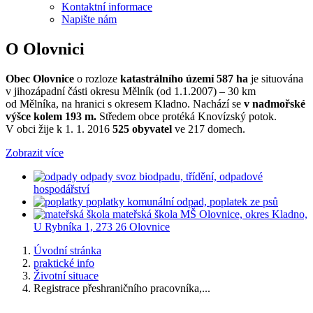
Kontaktní informace
Napište nám
O Olovnici
Obec Olovnice
o rozloze
katastrálního území 587 ha
je situována
v jihozápadní části okresu Mělník (od 1.1.2007) – 30 km
od Mělníka, na hranici s okresem Kladno. Nachází se
v nadmořské
výšce kolem 193 m.
Středem obce protéká Knovízský potok.
V obci žije k 1. 1. 2016
525 obyvatel
ve 217 domech.
Zobrazit více
odpady
svoz biodpadu, třídění, odpadové
hospodářství
poplatky
komunální odpad, poplatek ze psů
mateřská škola
MŠ Olovnice, okres Kladno,
U Rybníka 1, 273 26 Olovnice
Úvodní stránka
praktické info
Životní situace
Registrace přeshraničního pracovníka,...