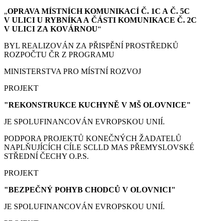
„
OPRAVA MÍSTNÍCH KOMUNIKACÍ Č. 1C A Č. 5C
V ULICI U RYBNÍKA A ČÁSTI KOMUNIKACE Č. 2C
V ULICI ZA KOVÁRNOU
“
BYL REALIZOVÁN ZA PŘISPĚNÍ PROSTŘEDKŮ
ROZPOČTU ČR Z PROGRAMU
MINISTERSTVA PRO MÍSTNÍ ROZVOJ
PROJEKT
"REKONSTRUKCE KUCHYNĚ V MŠ OLOVNICE"
JE SPOLUFINANCOVÁN EVROPSKOU UNIÍ.
PODPORA PROJEKTŮ KONEČNÝCH ŽADATELŮ
NAPLŇUJÍCÍCH CÍLE SCLLD MAS PŘEMYSLOVSKÉ
STŘEDNÍ ČECHY O.P.S.
PROJEKT
"BEZPEČNÝ POHYB CHODCŮ V OLOVNICI"
JE SPOLUFINANCOVÁN EVROPSKOU UNIÍ.