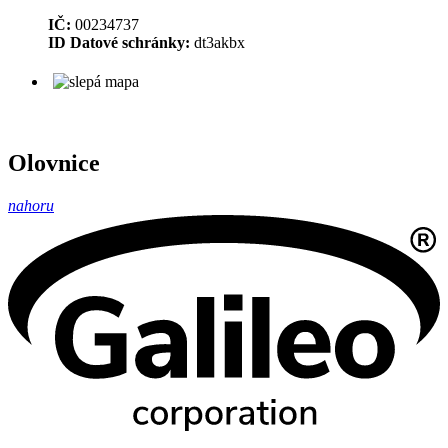
IČ:
00234737
ID Datové schránky:
dt3akbx
Olovnice
nahoru