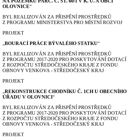
NA POZEMKU PARC. Č. ST. 60/1 V K. Ú. A OBCI
OLOVNICE
“
BYL REALIZOVÁN ZA PŘISPĚNÍ PROSTŘEDKŮ
Z PROGRAMU MINISTERSTVA PRO MÍSTNÍ ROZVOJ
PROJEKT
„
BOURACÍ PRÁCE
BÝVALÉHO STATKU
“
BYL REALIZOVÁN ZA PŘISPĚNÍ PROSTŘEDKŮ
Z PROGRAMU 2017-2020 PRO POSKYTOVÁNÍ DOTACÍ
Z ROZPOČTU STŘEDOČESKÉHO KRAJE Z FONDU
OBNOVY VENKOVA - STŘEDOČESKÝ KRAJ
PROJEKT
„
REKONSTRUKCE CHODNÍKU Č. 1CH U OBECNÍHO
ÚŘADU V OLOVNICI
“
BYL REALIZOVÁN ZA PŘISPĚNÍ PROSTŘEDKŮ
Z PROGRAMU 2017-2020 PRO POSKYTOVÁNÍ DOTACÍ
Z ROZPOČTU STŘEDOČESKÉHO KRAJE Z FONDU
OBNOVY VENKOVA - STŘEDOČESKÝ KRAJ
PROJEKT