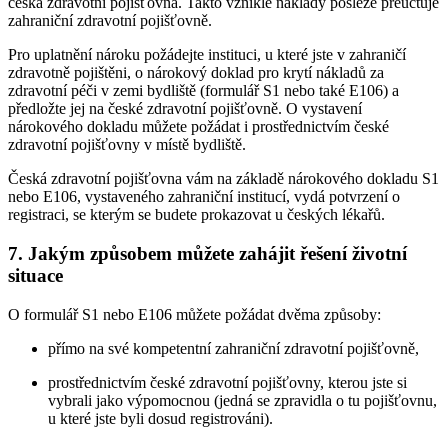
česká zdravotní pojišťovna. Takto vzniklé náklady posléze přeúčtuje
zahraniční zdravotní pojišťovně.
Pro uplatnění nároku požádejte instituci, u které jste v zahraničí
zdravotně pojištěni, o nárokový doklad pro krytí nákladů za
zdravotní péči v zemi bydliště (formulář S1 nebo také E106) a
předložte jej na české zdravotní pojišťovně. O vystavení
nárokového dokladu můžete požádat i prostřednictvím české
zdravotní pojišťovny v místě bydliště.
Česká zdravotní pojišťovna vám na základě nárokového dokladu S1
nebo E106, vystaveného zahraniční institucí, vydá potvrzení o
registraci, se kterým se budete prokazovat u českých lékařů.
7. Jakým způsobem můžete zahájit řešení životní
situace
O formulář S1 nebo E106 můžete požádat dvěma způsoby:
přímo na své kompetentní zahraniční zdravotní pojišťovně,
prostřednictvím české zdravotní pojišťovny, kterou jste si
vybrali jako výpomocnou (jedná se zpravidla o tu pojišťovnu,
u které jste byli dosud registrováni).