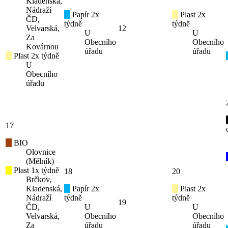
Kladenská,
Nádraží
Papír 2x
Plast 2x
ČD,
týdně
týdně
Velvarská,
12
U
U
Za
Obecního
Obecního
Kovárnou
úřadu
úřadu
Plast 2x týdně
U
Obecního
úřadu
17
BIO
Olovnice
(Mělník)
Plast 1x týdně
18
20
Brčkov,
Kladenská,
Papír 2x
Plast 2x
Nádraží
týdně
týdně
19
ČD,
U
U
Velvarská,
Obecního
Obecního
Za
úřadu
úřadu