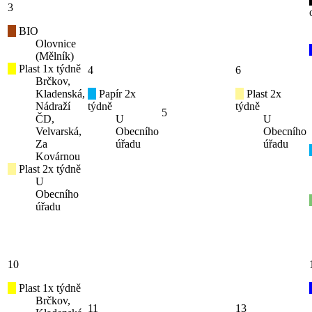
3
BIO
Olovnice
(Mělník)
Plast 1x týdně
4
6
Brčkov,
Kladenská,
Papír 2x
Plast 2x
Nádraží
týdně
týdně
5
ČD,
U
U
Velvarská,
Obecního
Obecního
Za
úřadu
úřadu
Kovárnou
Plast 2x týdně
U
Obecního
úřadu
10
Plast 1x týdně
Brčkov,
11
13