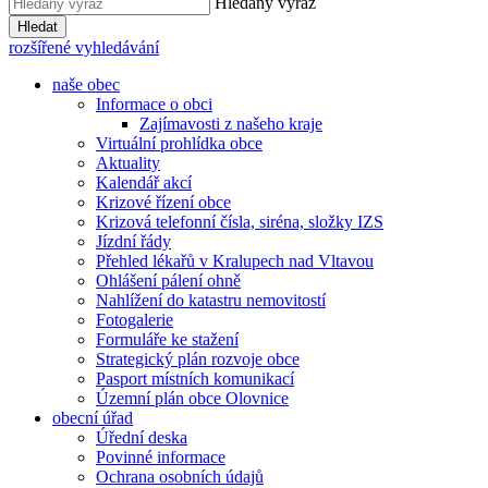
Hledaný výraz
Hledat
rozšířené vyhledávání
naše obec
Informace o obci
Zajímavosti z našeho kraje
Virtuální prohlídka obce
Aktuality
Kalendář akcí
Krizové řízení obce
Krizová telefonní čísla, siréna, složky IZS
Jízdní řády
Přehled lékařů v Kralupech nad Vltavou
Ohlášení pálení ohně
Nahlížení do katastru nemovitostí
Fotogalerie
Formuláře ke stažení
Strategický plán rozvoje obce
Pasport místních komunikací
Územní plán obce Olovnice
obecní úřad
Úřední deska
Povinné informace
Ochrana osobních údajů