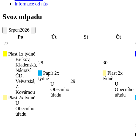
Informace od nás
Svoz odpadu
Srpen
2026
Po
Út
St
Čt
27
Plast 1x týdně
Brčkov,
28
30
Kladenská,
Nádraží
Papír 2x
Plast 2x
ČD,
týdně
týdně
Velvarská,
29
U
U
Za
Obecního
Obecního
Kovárnou
úřadu
úřadu
Plast 2x týdně
U
Obecního
úřadu