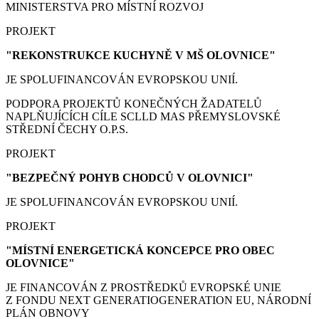
MINISTERSTVA PRO MÍSTNÍ ROZVOJ
PROJEKT
"REKONSTRUKCE KUCHYNĚ V MŠ OLOVNICE"
JE SPOLUFINANCOVÁN EVROPSKOU UNIÍ.
PODPORA PROJEKTŮ KONEČNÝCH ŽADATELŮ
NAPLŇUJÍCÍCH CÍLE SCLLD MAS PŘEMYSLOVSKÉ
STŘEDNÍ ČECHY O.P.S.
PROJEKT
"BEZPEČNÝ POHYB CHODCŮ V OLOVNICI"
JE SPOLUFINANCOVÁN EVROPSKOU UNIÍ.
PROJEKT
"MÍSTNÍ ENERGETICKÁ KONCEPCE PRO OBEC
OLOVNICE"
JE FINANCOVÁN Z PROSTŘEDKŮ EVROPSKÉ UNIE
Z FONDU NEXT GENERATIOGENERATION EU, NÁRODNÍ
PLÁN OBNOVY