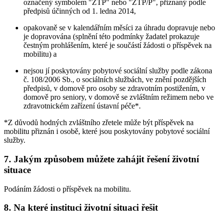
označený symbolem "ZTP" nebo "ZTP/P", přiznaný podle
předpisů účinných od 1. ledna 2014,
opakovaně se v kalendářním měsíci za úhradu dopravuje nebo
je dopravována (splnění této podmínky žadatel prokazuje
čestným prohlášením, které je součástí žádosti o příspěvek na
mobilitu) a
nejsou jí poskytovány pobytové sociální služby podle zákona
č. 108/2006 Sb., o sociálních službách, ve znění pozdějších
předpisů, v domově pro osoby se zdravotním postižením, v
domově pro seniory, v domově se zvláštním režimem nebo ve
zdravotnickém zařízení ústavní péče*.
*Z důvodů hodných zvláštního zřetele může být příspěvek na
mobilitu přiznán i osobě, které jsou poskytovány pobytové sociální
služby.
7. Jakým způsobem můžete zahájit řešení životní
situace
Podáním žádosti o příspěvek na mobilitu.
8. Na které instituci životní situaci řešit