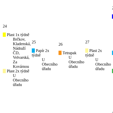
24
Plast 1x týdně
Brčkov,
25
27
Kladenská,
26
Nádraží
Papír 2x
Plast 2x
ČD,
Tetrapak
týdně
týdně
Velvarská,
U
U
U
Za
Obecního
Obecního
Obecního
Kovárnou
úřadu
úřadu
úřadu
Plast 2x týdně
U
Obecního
úřadu