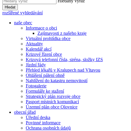
Hledaný výraz
Hledat
rozšířené vyhledávání
naše obec
Informace o obci
Zajímavosti z našeho kraje
Virtuální prohlídka obce
Aktuality
Kalendář akcí
Krizové řízení obce
Krizová telefonní čísla, siréna, složky IZS
Jízdní řády
Přehled lékařů v Kralupech nad Vltavou
Ohlášení pálení ohně
Nahlížení do katastru nemovitostí
Fotogalerie
Formuláře ke stažení
Strategický plán rozvoje obce
Pasport místních komunikací
Územní plán obce Olovnice
obecní úřad
Úřední deska
Povinné informace
Ochrana osobních údajů