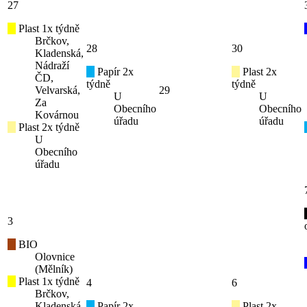
27
Plast 1x týdně
Brčkov,
28
30
Kladenská,
Nádraží
Papír 2x
Plast 2x
ČD,
týdně
týdně
Velvarská,
29
U
U
Za
Obecního
Obecního
Kovárnou
úřadu
úřadu
Plast 2x týdně
U
Obecního
úřadu
3
BIO
Olovnice
(Mělník)
Plast 1x týdně
4
6
Brčkov,
Kladenská,
Papír 2x
Plast 2x