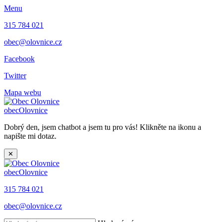
Menu
315 784 021
obec@olovnice.cz
Facebook
Twitter
Mapa webu
obec
Olovnice
Dobrý den, jsem chatbot a jsem tu pro vás! Klikněte na ikonu a
napište mi dotaz.
✕
obec
Olovnice
315 784 021
obec@olovnice.cz