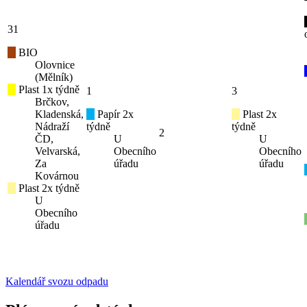
31
BIO
Olovnice
(Mělník)
Plast 1x týdně
1
3
Brčkov,
Kladenská,
Papír 2x
Plast 2x
Nádraží
týdně
týdně
2
ČD,
U
U
Velvarská,
Obecního
Obecního
Za
úřadu
úřadu
Kovárnou
Plast 2x týdně
U
Obecního
úřadu
Kalendář svozu odpadu