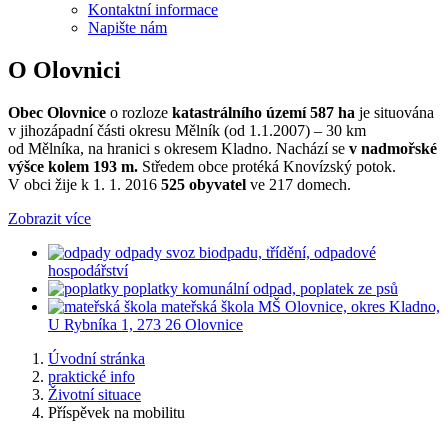
Kontaktní informace
Napište nám
O Olovnici
Obec Olovnice
o rozloze
katastrálního území 587 ha
je situována
v jihozápadní části okresu Mělník (od 1.1.2007) – 30 km
od Mělníka, na hranici s okresem Kladno. Nachází se
v nadmořské
výšce kolem 193 m.
Středem obce protéká Knovízský potok.
V obci žije k 1. 1. 2016
525 obyvatel
ve 217 domech.
Zobrazit více
odpady
svoz biodpadu, třídění, odpadové
hospodářství
poplatky
komunální odpad, poplatek ze psů
mateřská škola
MŠ Olovnice, okres Kladno,
U Rybníka 1, 273 26 Olovnice
Úvodní stránka
praktické info
Životní situace
Příspěvek na mobilitu