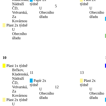
Nádraží
týdně
týdně
5
ČD,
U
U
Velvarská,
Obecního
Obecního
Za
úřadu
úřadu
Kovárnou
Plast 2x týdně
U
Obecního
úřadu
10
Plast 1x týdně
Brčkov,
11
13
Kladenská,
Nádraží
Papír 2x
Plast 2x
ČD,
týdně
týdně
Velvarská,
12
U
U
Za
Obecního
Obecního
Kovárnou
úřadu
úřadu
Plast 2x týdně
U