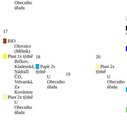
Obecního
úřadu
17
BIO
Olovnice
(Mělník)
Plast 1x týdně
18
20
Brčkov,
Kladenská,
Papír 2x
Plast 2x
Nádraží
týdně
týdně
19
ČD,
U
U
Velvarská,
Obecního
Obecního
Za
úřadu
úřadu
Kovárnou
Plast 2x týdně
U
Obecního
úřadu