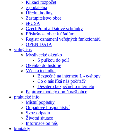
Klikací rozpočet
e-podatelna
Úřední hodiny
Zastupitelstvo obce
ePUSA
CzechPoint a Datové schránky
Příslušnost obce k úřadům
Registr oznámení veřejných funkcionářů
OPEN DATA
volný čas
Myslivecké okénko
S puškou do polí
Okénko do historie
Věda a technika
Bezpečně na internetu I. - e-shopy
Co o nás říká náš počítač?
Desatero bezpečného internetu
Papírové modely domů naší obce
praktické info
Místní poplatky
Odpadové hospodářství
Svoz odpadu
Životní situace
Informace od nás
kontakty