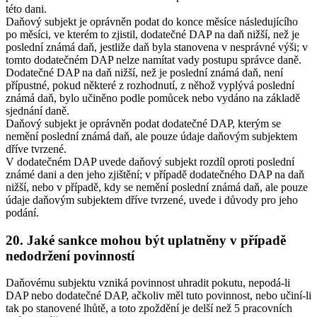
této dani.
Daňový subjekt je oprávněn podat do konce měsíce následujícího
po měsíci, ve kterém to zjistil, dodatečné DAP na daň nižší, než je
poslední známá daň, jestliže daň byla stanovena v nesprávné výši; v
tomto dodatečném DAP nelze namítat vady postupu správce daně.
Dodatečné DAP na daň nižší, než je poslední známá daň, není
přípustné, pokud některé z rozhodnutí, z něhož vyplývá poslední
známá daň, bylo učiněno podle pomůcek nebo vydáno na základě
sjednání daně.
Daňový subjekt je oprávněn podat dodatečné DAP, kterým se
nemění poslední známá daň, ale pouze údaje daňovým subjektem
dříve tvrzené.
V dodatečném DAP uvede daňový subjekt rozdíl oproti poslední
známé dani a den jeho zjištění; v případě dodatečného DAP na daň
nižší, nebo v případě, kdy se nemění poslední známá daň, ale pouze
údaje daňovým subjektem dříve tvrzené, uvede i důvody pro jeho
podání.
20. Jaké sankce mohou být uplatněny v případě
nedodržení povinností
Daňovému subjektu vzniká povinnost uhradit pokutu, nepodá-li
DAP nebo dodatečné DAP, ačkoliv měl tuto povinnost, nebo učiní-li
tak po stanovené lhůtě, a toto zpoždění je delší než 5 pracovních