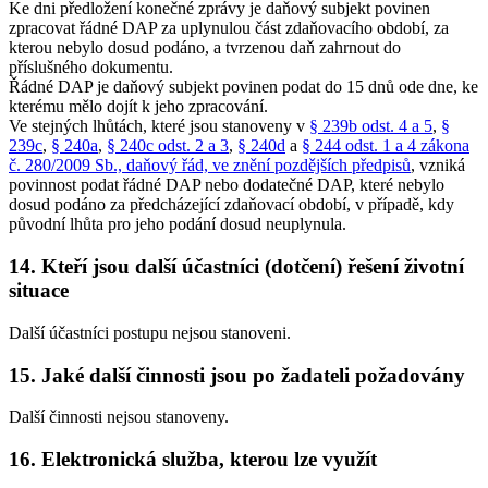
Ke dni předložení konečné zprávy je daňový subjekt povinen
zpracovat řádné DAP za uplynulou část zdaňovacího období, za
kterou nebylo dosud podáno, a tvrzenou daň zahrnout do
příslušného dokumentu.
Řádné DAP je daňový subjekt povinen podat do 15 dnů ode dne, ke
kterému mělo dojít k jeho zpracování.
Ve stejných lhůtách, které jsou stanoveny v
§ 239b odst. 4 a 5
,
§
239c
,
§ 240a
,
§ 240c odst. 2 a 3
,
§ 240d
a
§ 244 odst. 1 a 4 zákona
č. 280/2009 Sb., daňový řád, ve znění pozdějších předpisů
, vzniká
povinnost podat řádné DAP nebo dodatečné DAP, které nebylo
dosud podáno za předcházející zdaňovací období, v případě, kdy
původní lhůta pro jeho podání dosud neuplynula.
14. Kteří jsou další účastníci (dotčení) řešení životní
situace
Další účastníci postupu nejsou stanoveni.
15. Jaké další činnosti jsou po žadateli požadovány
Další činnosti nejsou stanoveny.
16. Elektronická služba, kterou lze využít