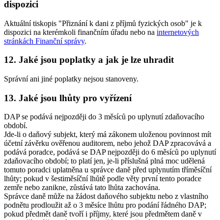
dispozici
Aktuální tiskopis "Přiznání k dani z příjmů fyzických osob" je k
dispozici na kterémkoli finančním úřadu nebo na
internetových
stránkách Finanční správy
.
12. Jaké jsou poplatky a jak je lze uhradit
Správní ani jiné poplatky nejsou stanoveny.
13. Jaké jsou lhůty pro vyřízení
DAP se podává nejpozději do 3 měsíců po uplynutí zdaňovacího
období.
Jde-li o daňový subjekt, který má zákonem uloženou povinnost mít
účetní závěrku ověřenou auditorem, nebo jehož DAP zpracovává a
podává poradce, podává se DAP nejpozději do 6 měsíců po uplynutí
zdaňovacího období; to platí jen, je-li příslušná plná moc udělená
tomuto poradci uplatněna u správce daně před uplynutím tříměsíční
lhůty; pokud v šestiměsíční lhůtě podle věty první tento poradce
zemře nebo zanikne, zůstává tato lhůta zachována.
Správce daně může na žádost daňového subjektu nebo z vlastního
podnětu prodloužit až o 3 měsíce lhůtu pro podání řádného DAP;
pokud předmět daně tvoří i příjmy, které jsou předmětem daně v