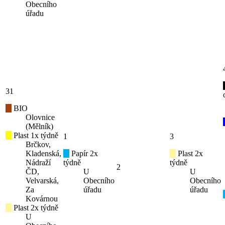
Obecního
úřadu
31
BIO
Olovnice
(Mělník)
Plast 1x týdně
1
3
Brčkov,
Kladenská,
Papír 2x
Plast 2x
Nádraží
týdně
týdně
2
ČD,
U
U
Velvarská,
Obecního
Obecního
Za
úřadu
úřadu
Kovárnou
Plast 2x týdně
U