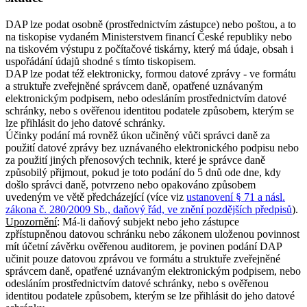
DAP lze podat osobně (prostřednictvím zástupce) nebo poštou, a to
na tiskopise vydaném Ministerstvem financí České republiky nebo
na tiskovém výstupu z počítačové tiskárny, který má údaje, obsah i
uspořádání údajů shodné s tímto tiskopisem.
DAP lze podat též elektronicky, formou datové zprávy - ve formátu
a struktuře zveřejněné správcem daně, opatřené uznávaným
elektronickým podpisem, nebo odesláním prostřednictvím datové
schránky, nebo s ověřenou identitou podatele způsobem, kterým se
lze přihlásit do jeho datové schránky.
Účinky podání má rovněž úkon učiněný vůči správci daně za
použití datové zprávy bez uznávaného elektronického podpisu nebo
za použití jiných přenosových technik, které je správce daně
způsobilý přijmout, pokud je toto podání do 5 dnů ode dne, kdy
došlo správci daně, potvrzeno nebo opakováno způsobem
uvedeným ve větě předcházející (více viz
ustanovení § 71 a násl.
zákona č. 280/2009 Sb., daňový řád, ve znění pozdějších předpisů
).
Upozornění
: Má-li daňový subjekt nebo jeho zástupce
zpřístupněnou datovou schránku nebo zákonem uloženou povinnost
mít účetní závěrku ověřenou auditorem, je povinen podání DAP
učinit pouze datovou zprávou ve formátu a struktuře zveřejněné
správcem daně, opatřené uznávaným elektronickým podpisem, nebo
odesláním prostřednictvím datové schránky, nebo s ověřenou
identitou podatele způsobem, kterým se lze přihlásit do jeho datové