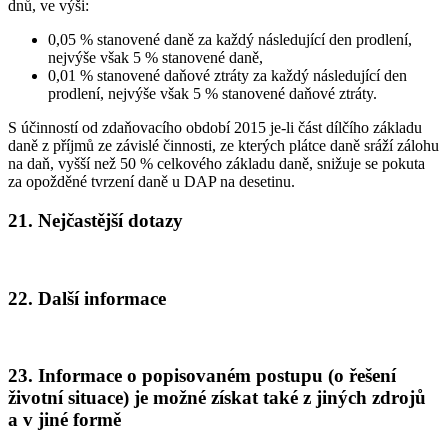
dnů, ve výši:
0,05 % stanovené daně za každý následující den prodlení,
nejvýše však 5 % stanovené daně,
0,01 % stanovené daňové ztráty za každý následující den
prodlení, nejvýše však 5 % stanovené daňové ztráty.
S účinností od zdaňovacího období 2015 je-li část dílčího základu
daně z příjmů ze závislé činnosti, ze kterých plátce daně sráží zálohu
na daň, vyšší než 50 % celkového základu daně, snižuje se pokuta
za opožděné tvrzení daně u DAP na desetinu.
21. Nejčastější dotazy
22. Další informace
23. Informace o popisovaném postupu (o řešení
životní situace) je možné získat také z jiných zdrojů
a v jiné formě