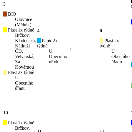
3
BIO
Olovnice
(Mělník)
Plast 1x týdně
4
6
Brčkov,
Kladenská,
Papír 2x
Plast 2x
Nádraží
týdně
týdně
5
ČD,
U
U
Velvarská,
Obecního
Obecního
Za
úřadu
úřadu
Kovárnou
Plast 2x týdně
U
Obecního
úřadu
10
Plast 1x týdně
Brčkov,
11
13