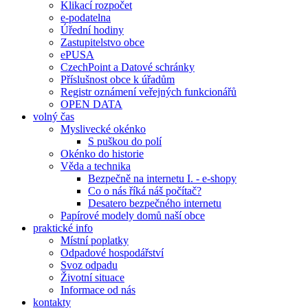
Klikací rozpočet
e-podatelna
Úřední hodiny
Zastupitelstvo obce
ePUSA
CzechPoint a Datové schránky
Příslušnost obce k úřadům
Registr oznámení veřejných funkcionářů
OPEN DATA
volný čas
Myslivecké okénko
S puškou do polí
Okénko do historie
Věda a technika
Bezpečně na internetu I. - e-shopy
Co o nás říká náš počítač?
Desatero bezpečného internetu
Papírové modely domů naší obce
praktické info
Místní poplatky
Odpadové hospodářství
Svoz odpadu
Životní situace
Informace od nás
kontakty