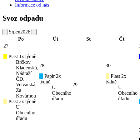
Informace od nás
Svoz odpadu
Srpen
2026
Po
Út
St
Čt
27
Plast 1x týdně
Brčkov,
28
30
Kladenská,
Nádraží
Papír 2x
Plast 2x
ČD,
týdně
týdně
Velvarská,
29
U
U
Za
Obecního
Obecního
Kovárnou
úřadu
úřadu
Plast 2x týdně
U
Obecního
úřadu