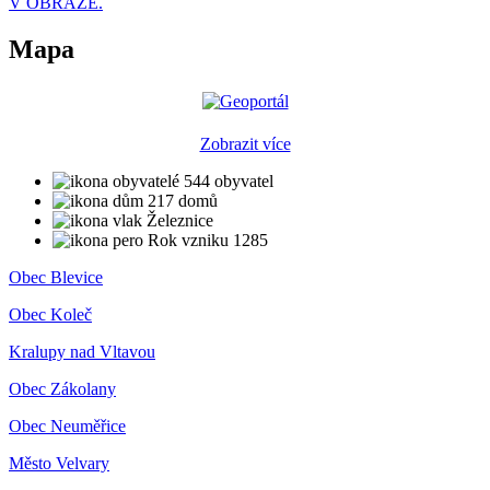
V OBRAZE.
Mapa
Zobrazit více
544 obyvatel
217 domů
Železnice
Rok vzniku 1285
Obec Blevice
Obec Koleč
Kralupy nad Vltavou
Obec Zákolany
Obec Neuměřice
Město Velvary