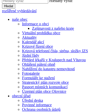
Hledaný výraz
Hledat
rozšířené vyhledávání
naše obec
Informace o obci
Zajímavosti z našeho kraje
Virtuální prohlídka obce
Aktuality
Kalendář akcí
Krizové řízení obce
Krizová telefonní čísla, siréna, složky IZS
Jízdní řády
Přehled lékařů v Kralupech nad Vltavou
Ohlášení pálení ohně
Nahlížení do katastru nemovitostí
Fotogalerie
Formuláře ke stažení
Strategický plán rozvoje obce
Pasport místních komunikací
Územní plán obce Olovnice
obecní úřad
Úřední deska
Povinné informace
Ochrana osobních údajů