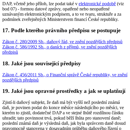
DAP, včetně jeho příloh, lze podat také v
elektronické podobě
(viz
bod 07) - formou datové zprávy, opatřené nebo neopatřené
uznávaným elektronickým podpisem, a to ve tvaru, struktuře a za
podmínek zveřejněných Ministerstvem financí České republiky.
17. Podle kterého právního předpisu se postupuje
Zákon č. 280/2009 Sb., daňový řád, ve znění pozdějších předpisů
Zákon č. 586/1992 Sb., o daních z příjmů, ve znění pozdějších
předpisů
18. Jaké jsou související předpisy
Zákon č. 456/2011 Sb., o Finanční správě České republiky, ve znění
pozdějších předpisů
19. Jaké jsou opravné prostředky a jak se uplatňují
Zjistí-li daňový subjekt, že daň má být vyšší než poslední známá
daň, je povinen podat do konce měsíce následujícího po měsíci, ve
kterém to zjistil, dodatečné DAP a ve stejné lhůtě rozdílnou částku
uhradit; tato povinnost trvá, pokud běží lhůta pro stanovení daně;
poslední známá daň je výsledná daň, jak byla správcem daně dosud
pravomocně stanovena v dosavadním průběhu daňového řízení o