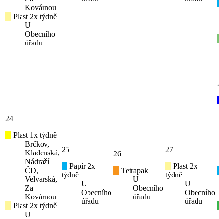
Kovárnou
Plast 2x týdně
U
Obecního
úřadu
24
Plast 1x týdně
Brčkov,
25
27
Kladenská,
26
Nádraží
Papír 2x
Plast 2x
ČD,
Tetrapak
týdně
týdně
Velvarská,
U
U
U
Za
Obecního
Obecního
Obecního
Kovárnou
úřadu
úřadu
úřadu
Plast 2x týdně
U