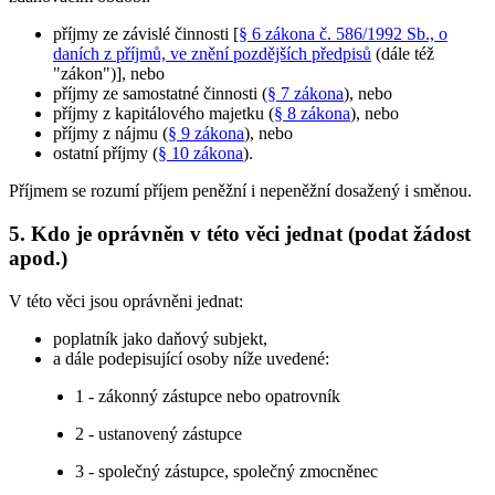
příjmy ze závislé činnosti [
§ 6 zákona č. 586/1992 Sb., o
daních z příjmů, ve znění pozdějších předpisů
(dále též
"zákon")], nebo
příjmy ze samostatné činnosti (
§ 7 zákona
), nebo
příjmy z kapitálového majetku (
§ 8 zákona
), nebo
příjmy z nájmu (
§ 9 zákona
), nebo
ostatní příjmy (
§ 10 zákona
).
Příjmem se rozumí příjem peněžní i nepeněžní dosažený i směnou.
5. Kdo je oprávněn v této věci jednat (podat žádost
apod.)
V této věci jsou oprávněni jednat:
poplatník jako daňový subjekt,
a dále podepisující osoby níže uvedené:
1 - zákonný zástupce nebo opatrovník
2 - ustanovený zástupce
3 - společný zástupce, společný zmocněnec