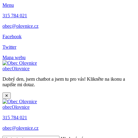
Menu
315 784 021
obec@olovnice.cz
Facebook
Twitter
Mapa webu
obec
Olovnice
Dobrý den, jsem chatbot a jsem tu pro vás! Klikněte na ikonu a
napište mi dotaz.
✕
obec
Olovnice
315 784 021
obec@olovnice.cz