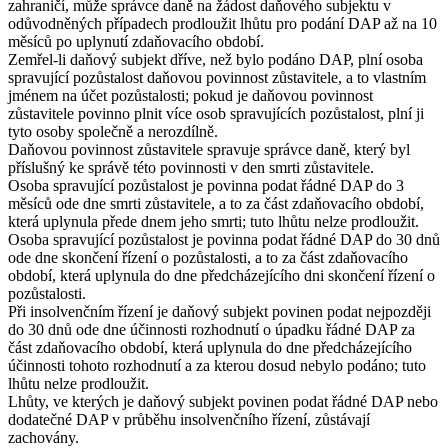
zahraničí, může správce daně na žádost daňového subjektu v
odůvodněných případech prodloužit lhůtu pro podání DAP až na 10
měsíců po uplynutí zdaňovacího období.
Zemřel-li daňový subjekt dříve, než bylo podáno DAP, plní osoba
spravující pozůstalost daňovou povinnost zůstavitele, a to vlastním
jménem na účet pozůstalosti; pokud je daňovou povinnost
zůstavitele povinno plnit více osob spravujících pozůstalost, plní ji
tyto osoby společně a nerozdílně.
Daňovou povinnost zůstavitele spravuje správce daně, který byl
příslušný ke správě této povinnosti v den smrti zůstavitele.
Osoba spravující pozůstalost je povinna podat řádné DAP do 3
měsíců ode dne smrti zůstavitele, a to za část zdaňovacího období,
která uplynula přede dnem jeho smrti; tuto lhůtu nelze prodloužit.
Osoba spravující pozůstalost je povinna podat řádné DAP do 30 dnů
ode dne skončení řízení o pozůstalosti, a to za část zdaňovacího
období, která uplynula do dne předcházejícího dni skončení řízení o
pozůstalosti.
Při insolvenčním řízení je daňový subjekt povinen podat nejpozději
do 30 dnů ode dne účinnosti rozhodnutí o úpadku řádné DAP za
část zdaňovacího období, která uplynula do dne předcházejícího
účinnosti tohoto rozhodnutí a za kterou dosud nebylo podáno; tuto
lhůtu nelze prodloužit.
Lhůty, ve kterých je daňový subjekt povinen podat řádné DAP nebo
dodatečné DAP v průběhu insolvenčního řízení, zůstávají
zachovány.