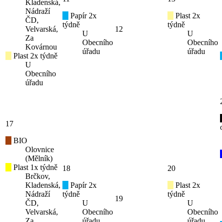
Kladenská,
Nádraží
Papír 2x
Plast 2x
ČD,
týdně
týdně
Velvarská,
12
U
U
Za
Obecního
Obecního
Kovárnou
úřadu
úřadu
Plast 2x týdně
U
Obecního
úřadu
17
BIO
Olovnice
(Mělník)
Plast 1x týdně
18
20
Brčkov,
Kladenská,
Papír 2x
Plast 2x
Nádraží
týdně
týdně
19
ČD,
U
U
Velvarská,
Obecního
Obecního
Za
úřadu
úřadu