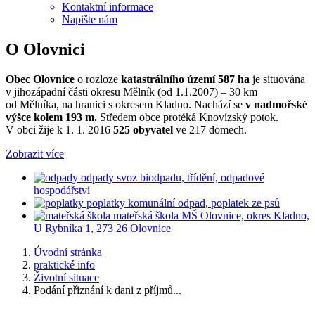
Kontaktní informace
Napište nám
O Olovnici
Obec Olovnice
o rozloze
katastrálního území 587 ha
je situována
v jihozápadní části okresu Mělník (od 1.1.2007) – 30 km
od Mělníka, na hranici s okresem Kladno. Nachází se
v nadmořské
výšce kolem 193 m.
Středem obce protéká Knovízský potok.
V obci žije k 1. 1. 2016
525 obyvatel
ve 217 domech.
Zobrazit více
odpady
svoz biodpadu, třídění, odpadové
hospodářství
poplatky
komunální odpad, poplatek ze psů
mateřská škola
MŠ Olovnice, okres Kladno,
U Rybníka 1, 273 26 Olovnice
Úvodní stránka
praktické info
Životní situace
Podání přiznání k dani z příjmů...