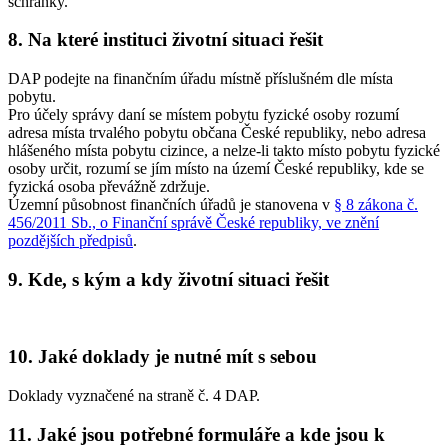
schránky.
8. Na které instituci životní situaci řešit
DAP podejte na finančním úřadu místně příslušném dle místa
pobytu.
Pro účely správy daní se místem pobytu fyzické osoby rozumí
adresa místa trvalého pobytu občana České republiky, nebo adresa
hlášeného místa pobytu cizince, a nelze-li takto místo pobytu fyzické
osoby určit, rozumí se jím místo na území České republiky, kde se
fyzická osoba převážně zdržuje.
Územní působnost finančních úřadů je stanovena v
§ 8 zákona č.
456/2011 Sb., o Finanční správě České republiky, ve znění
pozdějších předpisů
.
9. Kde, s kým a kdy životní situaci řešit
10. Jaké doklady je nutné mít s sebou
Doklady vyznačené na straně č. 4 DAP.
11. Jaké jsou potřebné formuláře a kde jsou k