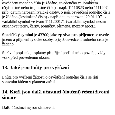
osvědčení rodného čísla je žádáno, uvedeného za lomítkem
(čtyřmístné nebo trojmístné číslo) - např. 11116823 nebo 1111297,
příp. datum narození fyzické osoby, o jejíž osvědčení rodného čísla
je žádáno (šestimístné číslo) - např. datum narození 20.01.1971 -
variabilní symbol ve tvaru 1111200171 (variabilní symbol nesmí
obsahovat tečky, čárky, pomlčky, písmena, mezery apod.).
Specifický symbol
je 43300; jako
zpráva pro příjemce
se uvede
jméno a příjmení fyzické osoby, o jejíž osvědčení rodného čísla je
žádáno.
Správní poplatek je splatný při přijetí podání nebo později, vždy
však před provedením úkonu.
13. Jaké jsou lhůty pro vyřízení
Lhůta pro vyřízení žádosti o osvědčení rodného čísla se řídí
správním řádem v platném znění.
14. Kteří jsou další účastníci (dotčení) řešení životní
situace
Další účastníci nejsou stanoveni.