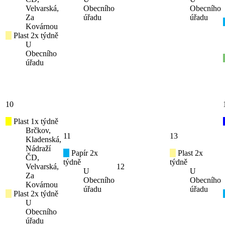
Velvarská,
Obecního
Obecního
Za
úřadu
úřadu
Kovárnou
Plast 2x týdně
U
Obecního
úřadu
10
Plast 1x týdně
Brčkov,
11
13
Kladenská,
Nádraží
Papír 2x
Plast 2x
ČD,
týdně
týdně
Velvarská,
12
U
U
Za
Obecního
Obecního
Kovárnou
úřadu
úřadu
Plast 2x týdně
U
Obecního
úřadu