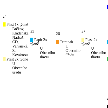
24
Plast 1x týdně
Brčkov,
25
27
Kladenská,
26
Nádraží
Papír 2x
Plast 2x
ČD,
Tetrapak
týdně
týdně
Velvarská,
U
U
U
Za
Obecního
Obecního
Obecního
Kovárnou
úřadu
úřadu
úřadu
Plast 2x týdně
U
Obecního
úřadu