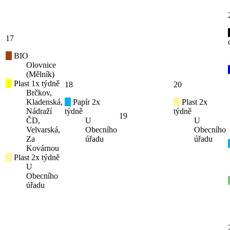
17
BIO
Olovnice
(Mělník)
Plast 1x týdně
18
20
Brčkov,
Kladenská,
Papír 2x
Plast 2x
Nádraží
týdně
týdně
19
ČD,
U
U
Velvarská,
Obecního
Obecního
Za
úřadu
úřadu
Kovárnou
Plast 2x týdně
U
Obecního
úřadu