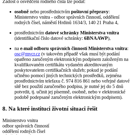
Žádost o osvědčení rodného čísla lze podat:
osobně
nebo prostřednictvím
poštovní přepravy
:
Ministerstvo vnitra - odbor správních činností, oddělení
rodných čísel, náměstí Hrdinů 1634/3, 140 21 Praha 4,
prostřednictvím
datové schránky Ministerstva vnitra
(identifikační číslo datové schránky:
6BNAAWP
),
na
e-mail odboru správních činností Ministerstva vnitra
:
osc@mvcr.cz
(v takovém případě však musí být podání
opatřeno zaručeným elektronickým podpisem založeným na
kvalifikovaném certifikátu vydaném akreditovaným
poskytovatelem certifikačních služeb; pokud je podání
učiněno pomocí jiných technických prostředků, zejména
prostřednictvím telefaxu č. 974 816 861 nebo veřejné datové
sítě bez použití zaručeného podpisu, je nutné jej do 5 dnů
potvrdit, tj. učinit jej písemně, osobně, nebo v elektronické
podobě podepsané zaručeným elektronickým podpisem).
8. Na které instituci životní situaci řešit
Ministerstvo vnitra
odbor správních činností
oddělení rodných čísel