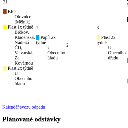
31
BIO
Olovnice
(Mělník)
Plast 1x týdně
1
3
Brčkov,
Kladenská,
Papír 2x
Plast 2x
Nádraží
týdně
týdně
2
ČD,
U
U
Velvarská,
Obecního
Obecního
Za
úřadu
úřadu
Kovárnou
Plast 2x týdně
U
Obecního
úřadu
Kalendář svozu odpadu
Plánované odstávky