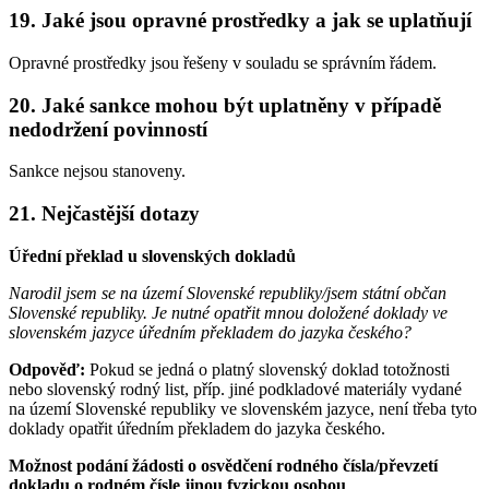
19. Jaké jsou opravné prostředky a jak se uplatňují
Opravné prostředky jsou řešeny v souladu se správním řádem.
20. Jaké sankce mohou být uplatněny v případě
nedodržení povinností
Sankce nejsou stanoveny.
21. Nejčastější dotazy
Úřední překlad u slovenských dokladů
Narodil jsem se na území Slovenské republiky/jsem státní občan
Slovenské republiky. Je nutné opatřit mnou doložené doklady ve
slovenském jazyce úředním překladem do jazyka českého?
Odpověď:
Pokud se jedná o platný slovenský doklad totožnosti
nebo slovenský rodný list, příp. jiné podkladové materiály vydané
na území Slovenské republiky ve slovenském jazyce, není třeba tyto
doklady opatřit úředním překladem do jazyka českého.
Možnost podání žádosti o osvědčení rodného čísla/převzetí
dokladu o rodném čísle jinou fyzickou osobou