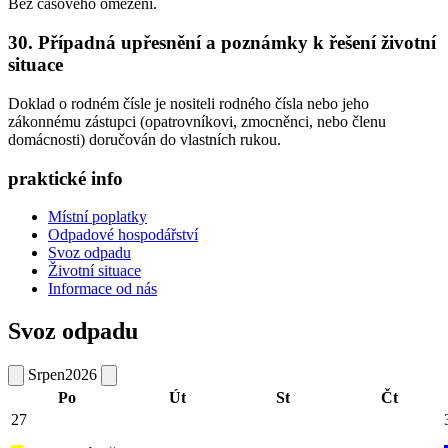
Bez časového omezení.
30. Případná upřesnění a poznámky k řešení životní
situace
Doklad o rodném čísle je nositeli rodného čísla nebo jeho
zákonnému zástupci (opatrovníkovi, zmocněnci, nebo členu
domácnosti) doručován do vlastních rukou.
praktické info
Místní poplatky
Odpadové hospodářství
Svoz odpadu
Životní situace
Informace od nás
Svoz odpadu
Srpen
2026
Po
Út
St
Čt
27