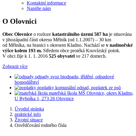
Kontaktní informace
Napište nám
O Olovnici
Obec Olovnice
o rozloze
katastrálního území 587 ha
je situována
v jihozápadní části okresu Mělník (od 1.1.2007) – 30 km
od Mělníka, na hranici s okresem Kladno. Nachází se
v nadmořské
výšce kolem 193 m.
Středem obce protéká Knovízský potok.
V obci žije k 1. 1. 2016
525 obyvatel
ve 217 domech.
Zobrazit více
odpady
svoz biodpadu, třídění, odpadové
hospodářství
poplatky
komunální odpad, poplatek ze psů
mateřská škola
MŠ Olovnice, okres Kladno,
U Rybníka 1, 273 26 Olovnice
Úvodní stránka
praktické info
Životní situace
Osvědčování rodného čísla