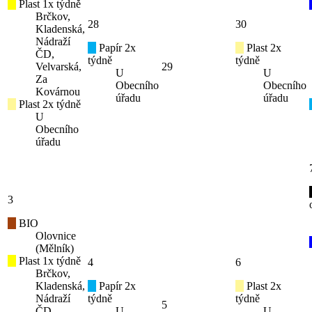
Plast 1x týdně
Brčkov,
28
30
Kladenská,
Nádraží
Papír 2x
Plast 2x
ČD,
týdně
týdně
Velvarská,
29
U
U
Za
Obecního
Obecního
Kovárnou
úřadu
úřadu
Plast 2x týdně
U
Obecního
úřadu
3
BIO
Olovnice
(Mělník)
Plast 1x týdně
4
6
Brčkov,
Kladenská,
Papír 2x
Plast 2x
Nádraží
týdně
týdně
5
ČD,
U
U