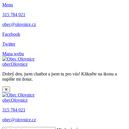
Menu
315 784 021
obec@olovnice.cz
Facebook
Twitter
Mapa webu
obec
Olovnice
Dobrý den, jsem chatbot a jsem tu pro vás! Klikněte na ikonu a
napište mi dotaz.
✕
obec
Olovnice
315 784 021
obec@olovnice.cz