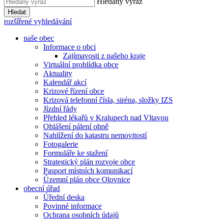
Hledaný výraz
Hledat
rozšířené vyhledávání
naše obec
Informace o obci
Zajímavosti z našeho kraje
Virtuální prohlídka obce
Aktuality
Kalendář akcí
Krizové řízení obce
Krizová telefonní čísla, siréna, složky IZS
Jízdní řády
Přehled lékařů v Kralupech nad Vltavou
Ohlášení pálení ohně
Nahlížení do katastru nemovitostí
Fotogalerie
Formuláře ke stažení
Strategický plán rozvoje obce
Pasport místních komunikací
Územní plán obce Olovnice
obecní úřad
Úřední deska
Povinné informace
Ochrana osobních údajů