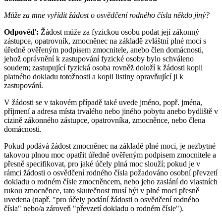
Může za mne vyřídit žádost o osvědčení rodného čísla někdo jiný?
Odpověď:
Žádost může za fyzickou osobu podat její zákonný
zástupce, opatrovník, zmocněnec na základě zvláštní plné moci s
úředně ověřeným podpisem zmocnitele, anebo člen domácnosti,
jehož oprávnění k zastupování fyzické osoby bylo schváleno
soudem; zastupující fyzická osoba rovněž doloží k žádosti kopii
platného dokladu totožnosti a kopii listiny opravňující ji k
zastupování.
V žádosti se v takovém případě také uvede jméno, popř. jména,
příjmení a adresa místa trvalého nebo jiného pobytu anebo bydliště v
cizině zákonného zástupce, opatrovníka, zmocněnce, nebo člena
domácnosti.
Pokud podává žádost zmocněnec na základě plné moci, je nezbytné
takovou plnou moc opatřit úředně ověřeným podpisem zmocnitele a
přesně specifikovat, pro jaké účely plná moc slouží; pokud je v
rámci žádosti o osvědčení rodného čísla požadováno osobní převzetí
dokladu o rodném čísle zmocněncem, nebo jeho zaslání do vlastních
rukou zmocněnce, tato skutečnost musí být v plné moci přesně
uvedena (např. "pro účely podání žádosti o osvědčení rodného
čísla" nebo/a zároveň "převzetí dokladu o rodném čísle").