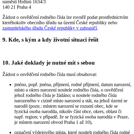
náměstí Hrdinů 1634/3
140 21 Praha 4
Žádost o osvědčení rodného čísla lze rovněž podat prostřednictvím
kteréhokoliv obecního úřadu na území České republiky nebo
zastupitelského úřadu České republiky v zahraničí
.
9. Kde, s kým a kdy životní situaci řešit
10. Jaké doklady je nutné mít s sebou
Žádost o osvědčení rodného čísla musí obsahovat:
jméno, popř. jména, příjmení, rodné příjmení, datum narození,
místo a okres narození nositele rodného čísla, o osvědčení
jehož rodného čísla je žádáno; u nositele rodného čísla
narozeného v cizině místo narození a stát, na jehož území se
narodil (pozn.: místem narození se rozumí obec, kde se
fyzická osoba narodila, nikoliv část obce, okres, oblast či
např. region; v případě, že se fyzická osoba narodila v Praze,
je místem narození obvod Praha 1 až 10),
označení výdejového místa, které nositeli rodného čísla rodné