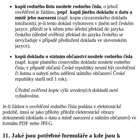
kopii rodného listu nositele rodného čísla
, o jehož
osvědčení je žádáno,
popř
.
kopii jiného dokladu o datu a
místě jeho narození
(např. kopie cizozemského dokladu
totožnosti); je-li tento doklad vyhotoven v jiném než českém
jazyce, přiloží se k němu jeho úřední překlad do jazyka
českého (úředně ověřený překlad do jazyka českého se
nevyžaduje v případě předložení dokladu ve slovenském
jazyce),
kopii dokladu o státním občanství nositele rodného čísla
(např. kopie platného cestovního dokladu nositele rodného
čísla; v případě občanů České republiky nesmí být osvědčení
či listina o nabytí nebo udělení státního občanství České
republiky starší než 1 rok).
Úředně ověřená kopie výše uvedených dokladů není
vyžadována.
Je-li žádost o osvědčení rodného čísla podána v elektronické
podobě, musí se jako přílohy přiložit elektronické obrazy
dokumentů (dokladu o datu a místě narození a státním občanství) ve
formátu PDF nebo JPEG.
11. Jaké jsou potřebné formuláře a kde jsou k