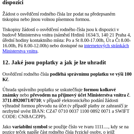
dispozici
Žádost o osvědčení rodného čísla lze podat na předepsaném
tiskopisu nebo jinou volnou písemnou formou.
Tiskopisy žádostí o osvědčení rodného čísla jsou k dispozici v
budově Ministerstva vnitra (náměstí Hrdinů 1634/3, 140 21 Praha 4,
úřední hodiny kontaktního místa: Po a St 8.00-17.00h, Út a Čt 8.00-
16.00h, Pá 8.00-12.00h) nebo dostupné na
internetových stránkách
Ministerstva vnitra
.
12. Jaké jsou poplatky a jak je lze uhradit
Osvědčení rodného čísla
podléhá správnímu poplatku ve výši 100
Kč
.
Úhrada správního poplatku se uskutečňuje
formou kolkové
známky
nebo
převodem na příjmový účet Ministerstva vnitra č
.
3711-8920071/0710
; v případě elektronického podání žádosti
výhradně formou převodu na účet (v případě platby ze zahraničí je
nezbytné uvést IBAN: CZ47 0710 0037 1100 0892 0071 a SWIFT
CODE: CNBACZPP).
Jako
variabilní symbol
se použije číslo ve tvaru 1111...., kdy se na
pozice teček napíše část rodného čísla fyzické osoby, o jejíž