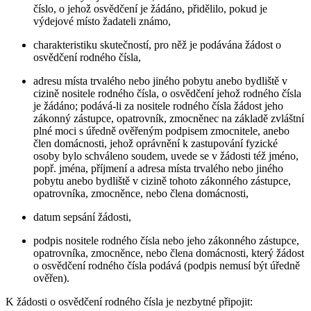
číslo, o jehož osvědčení je žádáno, přidělilo, pokud je
výdejové místo žadateli známo,
charakteristiku skutečností, pro něž je podávána žádost o
osvědčení rodného čísla,
adresu místa trvalého nebo jiného pobytu anebo bydliště v
cizině nositele rodného čísla, o osvědčení jehož rodného čísla
je žádáno; podává-li za nositele rodného čísla žádost jeho
zákonný zástupce, opatrovník, zmocněnec na základě zvláštní
plné moci s úředně ověřeným podpisem zmocnitele, anebo
člen domácnosti, jehož oprávnění k zastupování fyzické
osoby bylo schváleno soudem, uvede se v žádosti též jméno,
popř. jména, příjmení a adresa místa trvalého nebo jiného
pobytu anebo bydliště v cizině tohoto zákonného zástupce,
opatrovníka, zmocněnce, nebo člena domácnosti,
datum sepsání žádosti,
podpis nositele rodného čísla nebo jeho zákonného zástupce,
opatrovníka, zmocněnce, nebo člena domácnosti, který žádost
o osvědčení rodného čísla podává (podpis nemusí být úředně
ověřen).
K žádosti o osvědčení rodného čísla je nezbytné připojit: