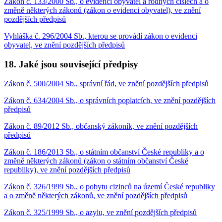
Zákon č. 133/2000 Sb., o evidenci obyvatel a rodných číslech a o
změně některých zákonů (zákon o evidenci obyvatel), ve znění
pozdějších předpisů
Vyhláška č. 296/2004 Sb., kterou se provádí zákon o evidenci
obyvatel, ve znění pozdějších předpisů
18. Jaké jsou související předpisy
Zákon č. 500/2004 Sb., správní řád, ve znění pozdějších předpisů
Zákon č. 634/2004 Sb., o správních poplatcích, ve znění pozdějších
předpisů
Zákon č. 89/2012 Sb., občanský zákoník, ve znění pozdějších
předpisů
Zákon č. 186/2013 Sb., o státním občanství České republiky a o
změně některých zákonů (zákon o státním občanství České
republiky), ve znění pozdějších předpisů
Zákon č. 326/1999 Sb., o pobytu cizinců na území České republiky
a o změně některých zákonů, ve znění pozdějších předpisů
Zákon č. 325/1999 Sb., o azylu, ve znění pozdějších předpisů