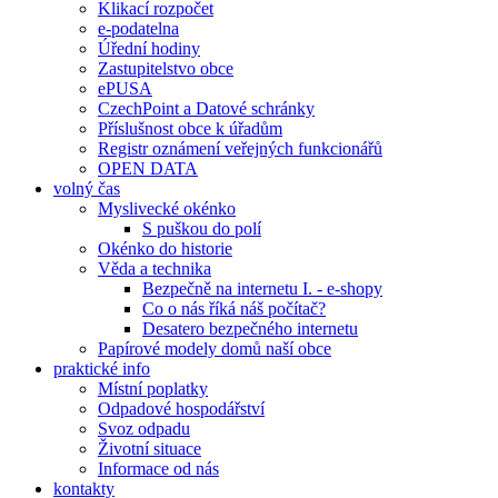
Klikací rozpočet
e-podatelna
Úřední hodiny
Zastupitelstvo obce
ePUSA
CzechPoint a Datové schránky
Příslušnost obce k úřadům
Registr oznámení veřejných funkcionářů
OPEN DATA
volný čas
Myslivecké okénko
S puškou do polí
Okénko do historie
Věda a technika
Bezpečně na internetu I. - e-shopy
Co o nás říká náš počítač?
Desatero bezpečného internetu
Papírové modely domů naší obce
praktické info
Místní poplatky
Odpadové hospodářství
Svoz odpadu
Životní situace
Informace od nás
kontakty