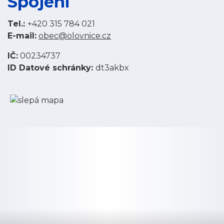
Spojení
Tel.:
+420 315 784 021
E-mail:
obec@olovnice.cz
IČ:
00234737
ID Datové schránky:
dt3akbx