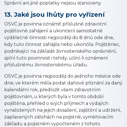
Správní ani jiné poplatky nejsou stanoveny.
13. Jaké jsou lhůty pro vyřízení
OSVČ je povinna oznámit příslušné zdravotní
pojišťovně zahájení a ukončení samostatné
výdělečné činnosti nejpozději do 8 dnů ode dne,
kdy tuto činnost zahájila nebo ukončila. Pojištěnec,
podnikající na základě živnostenského oprávnění,
splní tuto povinnost i tehdy, učiní-li oznámení
příslušnému živnostenskému úřadu.
OSVČ je povinna nejpozději do jednoho měsíce ode
dne, ve kterém měla podat daňové přiznání za daný
kalendářní rok, předložit všem zdravotním
pojišťovnám, u kterých byla v tomto období
pojištěna, přehled o svých příjmech a výdajích
vynaložených na jejich dosažení, zajištění a udržení,
zaplacených zálohách na pojistné, vyměřovacím
základu a pojistném vypočteném z tohoto