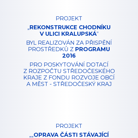
PROJEKT
„
REKONSTRUKCE CHODNÍKU
V ULICI KRALUPSKÁ
“
BYL REALIZOVÁN ZA PŘISPĚNÍ
PROSTŘEDKŮ Z
PROGRAMU
2016
PRO POSKYTOVÁNÍ DOTACÍ
Z ROZPOČTU STŘEDOČESKÉHO
KRAJE Z FONDU ROZVOJE OBCÍ
A MĚST - STŘEDOČESKÝ KRAJ
PROJEKT
„„
OPRAVA ČÁSTI STÁVAJÍCÍ