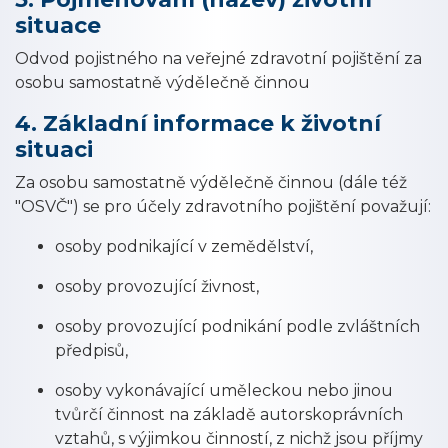
situace
Odvod pojistného na veřejné zdravotní pojištění za
osobu samostatně výdělečně činnou
4. Základní informace k životní
situaci
Za osobu samostatně výdělečně činnou (dále též
"OSVČ") se pro účely zdravotního pojištění považují:
osoby podnikající v zemědělství,
osoby provozující živnost,
osoby provozující podnikání podle zvláštních
předpisů,
osoby vykonávající uměleckou nebo jinou
tvůrčí činnost na základě autorskoprávních
vztahů, s výjimkou činností, z nichž jsou příjmy