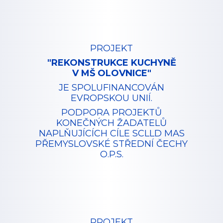
PROJEKT
"REKONSTRUKCE KUCHYNĚ
V MŠ OLOVNICE"
JE SPOLUFINANCOVÁN
EVROPSKOU UNIÍ.
PODPORA PROJEKTŮ
KONEČNÝCH ŽADATELŮ
NAPLŇUJÍCÍCH CÍLE SCLLD MAS
PŘEMYSLOVSKÉ STŘEDNÍ ČECHY
O.P.S.
PROJEKT