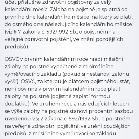
účet příslušné zdravotní pojišťovny za celý
kalendářní měsíc. Záloha na pojistné je splatná od
prvního dne kalendářního měsíce, na který se platí,
do osmého dne následujícího kalendářního měsíce
(viz § 7 zákona č. 592/1992 Sb., o pojistném na
veřejné zdravotní pojištění, ve znění pozdějších
předpisů).
OSVČ v prvním kalendářním roce hradí měsíční
zálohy na pojistné vypočtené z minimálního
vyměřovacího základu (pokud si nestanoví zálohu
vyšší). OSVČ, za kterou je plátcem pojistného i stát,
není povinna v prvním kalendářním roce platit
zálohy na pojistné (pojistné zaplatí formou
doplatku). Ve druhém roce a následujících letech
se výše zálohy na pojistné stanoví procentní sazbou
uvedenou v § 2 zákona č. 592/1992 Sb., o pojistném
na veřejné zdravotní pojištění, ve znění pozdějších
předpisů, z měsíčního vyměřovacího základu.