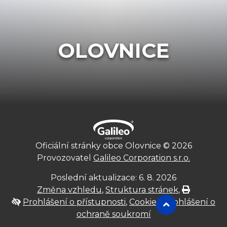
OLOVNICE
Oficiální stránky obce Olovnice © 2026
Provozovatel
Galileo Corporation s.r.o.
Poslední aktualizace: 6. 8. 2026
Změna vzhledu
,
Struktura stránek
,
Vytisknout
Prohlášení o přístupnosti
,
Cookies
,
Prohlášení o
nahoru
ochraně soukromí