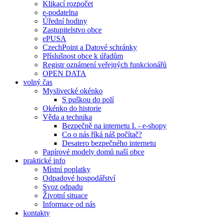
Klikací rozpočet
e-podatelna
Úřední hodiny
Zastupitelstvo obce
ePUSA
CzechPoint a Datové schránky
Příslušnost obce k úřadům
Registr oznámení veřejných funkcionářů
OPEN DATA
volný čas
Myslivecké okénko
S puškou do polí
Okénko do historie
Věda a technika
Bezpečně na internetu I. - e-shopy
Co o nás říká náš počítač?
Desatero bezpečného internetu
Papírové modely domů naší obce
praktické info
Místní poplatky
Odpadové hospodářství
Svoz odpadu
Životní situace
Informace od nás
kontakty